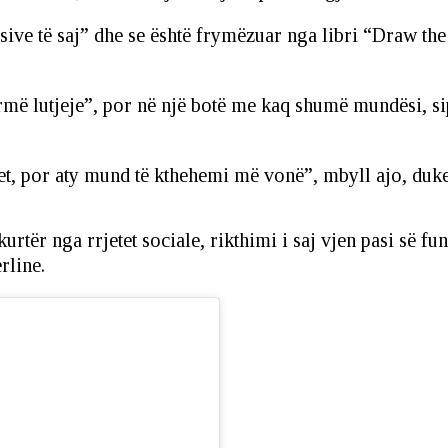
ive të saj” dhe se është frymëzuar nga libri “Draw the 
 formë lutjeje”, por në një botë me kaq shumë mundësi, s
tajet, por aty mund të kthehemi më vonë”, mbyll ajo, d
rtër nga rrjetet sociale, rikthimi i saj vjen pasi së fu
rline.