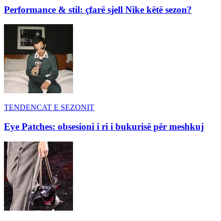
Performance & stil: çfarë sjell Nike këtë sezon?
TENDENCAT E SEZONIT
Eye Patches: obsesioni i ri i bukurisë për meshkuj