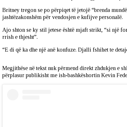
Britney tregon se po përpiqet të jetojë “brenda mundës
jashtëzakonshëm për vendosjen e kufijve personalë.
Ajo shton se ky stil jetese është mjaft strikt, “si një
rrish e thjesht”.
“E di që ka dhe një anë konfuze. Djalli fshihet te de
Megjithëse në tekst nuk përmend direkt zhdukjen e shku
përplasur publikisht me ish-bashkëshortin Kevin Fede