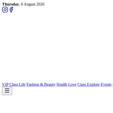
Thursday
, 6 August 2026
VIP
Class Life
Fashion & Beauty
Health
Love
Class Explore
Events