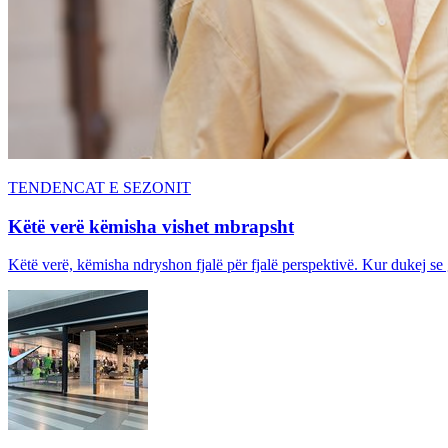
TENDENCAT E SEZONIT
Këtë verë këmisha vishet mbrapsht
Këtë verë, këmisha ndryshon fjalë për fjalë perspektivë. Kur dukej se