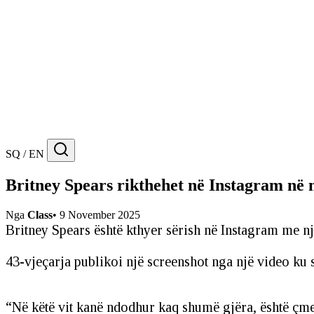
SQ / EN
Britney Spears rikthehet në Instagram në
Nga
Class
•
9 November 2025
Britney Spears është kthyer sërish në Instagram me një
43-vjeçarja publikoi një screenshot nga një video ku 
“Në këtë vit kanë ndodhur kaq shumë gjëra, është çme