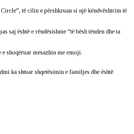
Circle”, të cilin e përshkruan si një këndvështrim të
ipas saj është e rëndësishme “të bësh tënden dhe ta
uke e shoqëruar mesazhin me emoji.
ndmi ka shtuar shqetësimin e familjes dhe është