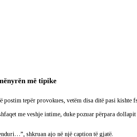
 mënyrën më tipike
 postim tepër provokues, vetëm disa ditë pasi kishte fs
shfaqet me veshje intime, duke pozuar përpara dollapit
nduri…”, shkruan ajo në një caption të gjatë.