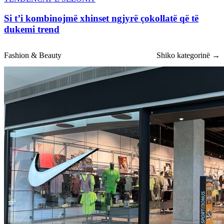
Si t’i kombinojmë xhinset ngjyrë çokollatë që të
dukemi trend
Fashion & Beauty
Shiko kategorinë →