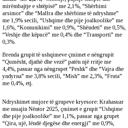
mirëmbajtje e shtëpisë” me 2,1%, “Shërbimi
arsimor” dhe “Mallra dhe shërbime të ndryshme”
me 1,9% secili, “Ushqime dhe pije joalkoolike” me
1,6%, “Komunikimi” me 0,9%, “Shëndeti” me 0,5%,
“Veshje dhe këpucë” me 0,4% dhe “Transporti” me
0,3%.
Brenda grupit të ushqimeve çmimet e nëngrupit
“Qumësht, djathë dhe vezë” patën një rritje me
4,4%, pasuar nga nëngrupet “Peshk” dhe “Vajra dhe
yndyrna” me 3,8% secili, “Mish” me 2,3%, “Fruta”
me 0,4%, etj.
Ndryshimet mujore të grupeve kryesore: Krahasuar
me muajin Nëntor 2025, çmimet e grupit “Ushqime
dhe pije joalkoolike” me 1,1%, pasuar nga grupet
“Qira, ujë, lëndë djegëse dhe energji” me 0,9%,