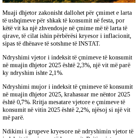
Muaji dhjetor zakonisht dallohet për çmimet e larta
të ushqimeve për shkak të konsumit në festa, por
këtë vit ka një zhvendosje në çmime më të larta të
qirave, të cilat ishin përbërësi kryesor i inflacionit,
sipas të dhënave të sotshme të INSTAT.
Ndryshimi vjetor i indeksit të çmimeve të konsumit
në muajin dhjetor 2025 është 2,3%, një vit më parë
ky ndryshim ishte 2,1%.
Ndryshimi mujor i indeksit të çmimeve të konsumit
në muajin dhjetor 2025, krahasuar me nëntor 2025
është 0,7%. Rritja mesatare vjetore e çmimeve të
konsumit në vitin 2025 është 2,2%, njësoj si një vit
më parë.
Ndikimi i grupeve kryesore në ndryshimin vjetor të