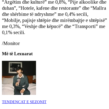
“Argëtim dhe kulturë” me 0,8%, “Pije alkoolike dhe
duhan”, “Hotele, kafene dhe restorante” dhe “Mallra
dhe shërbime të ndryshme” me 0,4% secili,
“Mobilje, pajisje shtëpie dhe mirëmbajtje e shtëpisë”
me 0,3%, “Veshje dhe këpucë” dhe “Transporti” me
0,1% secili.
/Monitor
Më të Lexuarat
TENDENCAT E SEZONIT