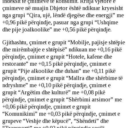
indeksit të çmimeve të konsumit. Rritja vjetore e
çmimeve në muajin Dhjetor është ndikuar kryesisht
nga grupi “Qira, ujë, lëndë djegëse dhe energji” me
+0,96 pikë përqindje, pasuar nga grupi “Ushqime
dhe pije joalkoolike” me +0,56 pikë përqindje.
Gjithashtu, çmimet e grupit “Mobilje, pajisje shtëpie
dhe mirëmbajtje e shtëpisë” ndikuan me +0,16 pikë
përqindje, çmimet e grupit “Hotele, kafene dhe
restorante” me +0,15 pikë përqindje, çmimet e
grupit “Pije alkoolike dhe duhan” me +0,11 pikë
përqindje, çmimet e grupit “Mallra dhe shërbime të
ndryshme” me +0,10 pikë përqindje, çmimet e
grupit “Argëtim dhe kulturë” me +0,08 pikë
përqindje, çmimet e grupit “Shërbimi arsimor” me
+0,06 pikë përqindje, çmimet e grupit
“Komunikimi” me +0,03 pikë përqindje, çmimet e
grupeve “Veshje dhe këpucë”, “Shëndeti” dhe
“Transporti” me +0,02 pikë përqindje secili.