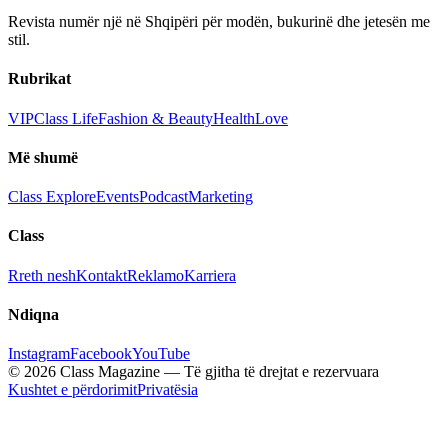
Revista numër një në Shqipëri për modën, bukurinë dhe jetesën me
stil.
Rubrikat
VIP
Class Life
Fashion & Beauty
Health
Love
Më shumë
Class Explore
Events
Podcast
Marketing
Class
Rreth nesh
Kontakt
Reklamo
Karriera
Ndiqna
Instagram
Facebook
YouTube
© 2026 Class Magazine — Të gjitha të drejtat e rezervuara
Kushtet e përdorimit
Privatësia