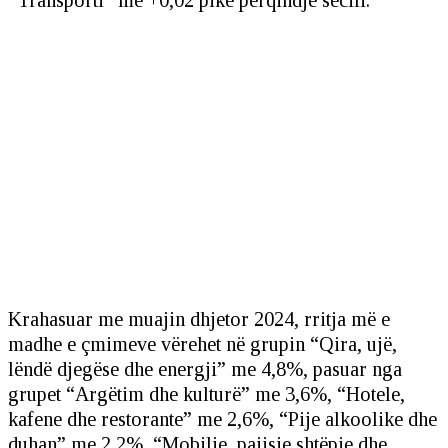
Krahasuar me muajin dhjetor 2024, rritja më e
madhe e çmimeve vërehet në grupin “Qira, ujë,
lëndë djegëse dhe energji” me 4,8%, pasuar nga
grupet “Argëtim dhe kulturë” me 3,6%, “Hotele,
kafene dhe restorante” me 2,6%, “Pije alkoolike dhe
duhan” me 2,2%, “Mobilje, pajisje shtëpie dhe