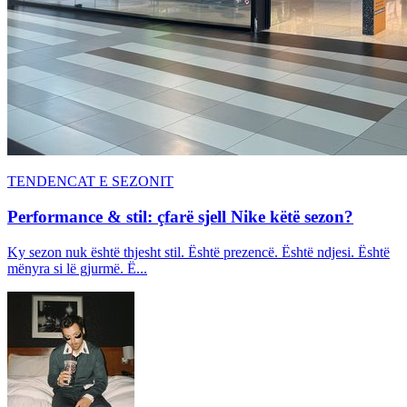
TENDENCAT E SEZONIT
Performance & stil: çfarë sjell Nike këtë sezon?
Ky sezon nuk është thjesht stil. Është prezencë. Është ndjesi. Është
mënyra si lë gjurmë. Ë...