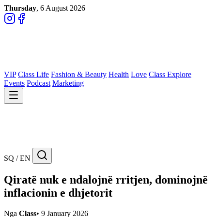
Thursday
, 6 August 2026
VIP
Class Life
Fashion & Beauty
Health
Love
Class Explore
Events
Podcast
Marketing
SQ / EN
Qiratë nuk e ndalojnë rritjen, dominojnë
inflacionin e dhjetorit
Nga
Class
•
9 January 2026