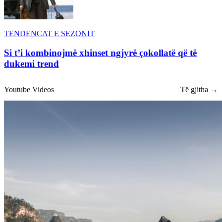
TENDENCAT E SEZONIT
Si t’i kombinojmë xhinset ngjyrë çokollatë që të
dukemi trend
Youtube Videos
Të gjitha →