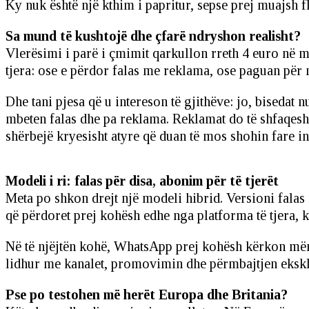
Ky nuk është një kthim i papritur, sepse prej muajsh fl
Sa mund të kushtojë dhe çfarë ndryshon realisht?
Vlerësimi i parë i çmimit qarkullon rreth 4 euro në 
tjera: ose e përdor falas me reklama, ose paguan për 
Dhe tani pjesa që u intereson të gjithëve: jo, bisedat 
mbeten falas dhe pa reklama. Reklamat do të shfaqeshin
shërbejë kryesisht atyre që duan të mos shohin fare ins
Modeli i ri: falas për disa, abonim për të tjerët
Meta po shkon drejt një modeli hibrid. Versioni falas
që përdoret prej kohësh edhe nga platforma të tjera, 
Në të njëjtën kohë, WhatsApp prej kohësh kërkon mëny
lidhur me kanalet, promovimin dhe përmbajtjen ekskl
Pse po testohen më herët Europa dhe Britania?