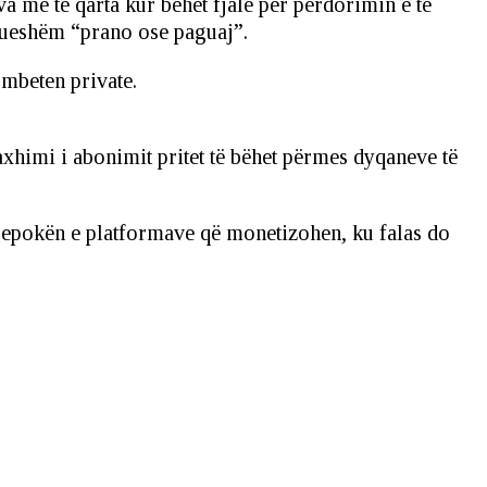
a më të qarta kur bëhet fjalë për përdorimin e të
utueshëm “prano ose paguaj”.
 mbeten private.
xhimi i abonimit pritet të bëhet përmes dyqaneve të
 epokën e platformave që monetizohen, ku falas do