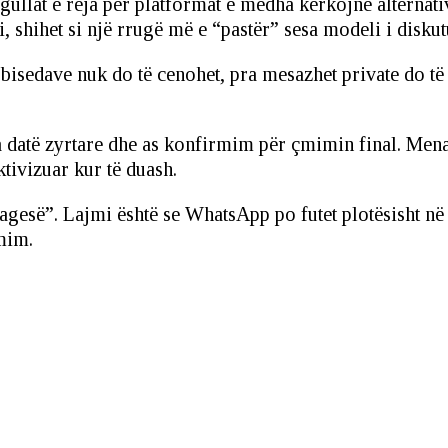
ullat e reja për platformat e mëdha kërkojnë alternativ
, shihet si një rrugë më e “pastër” sesa modeli i disk
 bisedave nuk do të cenohet, pra mesazhet private do të
a datë zyrtare dhe as konfirmim për çmimin final. Mena
tivizuar kur të duash.
gesë”. Lajmi është se WhatsApp po futet plotësisht në
çmim.