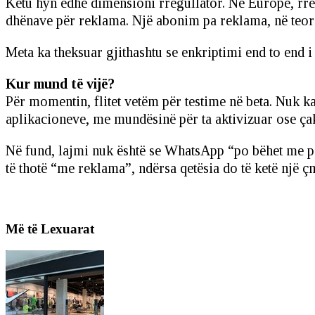
Këtu hyn edhe dimensioni rregullator. Në Europë, rreg
dhënave për reklama. Një abonim pa reklama, në teori
Meta ka theksuar gjithashtu se enkriptimi end to end i
Kur mund të vijë?
Për momentin, flitet vetëm për testime në beta. Nuk k
aplikacioneve, me mundësinë për ta aktivizuar ose çak
Në fund, lajmi nuk është se WhatsApp “po bëhet me pa
të thotë “me reklama”, ndërsa qetësia do të ketë një 
Më të Lexuarat