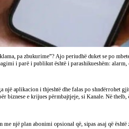
ama, pa zbukurime”? Ajo periudhë duket se po mbetet
agimi i parë i publikut është i parashikueshëm: alarm, 
jë aplikacion i thjeshtë dhe falas po shndërrohet gji
 biznese e krijues përmbajtjeje, si Kanale. Në thelb, ës
me një plan abonimi opsional që, sipas asaj që është zb