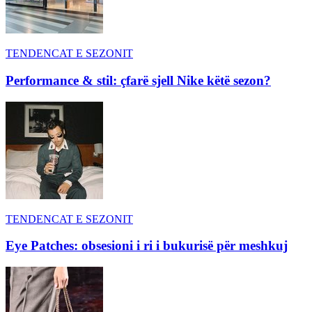
TENDENCAT E SEZONIT
Performance & stil: çfarë sjell Nike këtë sezon?
TENDENCAT E SEZONIT
Eye Patches: obsesioni i ri i bukurisë për meshkuj