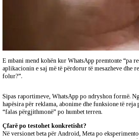
E mbani mend kohën kur WhatsApp premtonte “pa rekl
aplikacionin e saj më të përdorur të mesazheve dhe re
folur?”.
Sipas raportimeve, WhatsApp po ndryshon formë. Nga n
hapësira për reklama, abonime dhe funksione të reja për
“falas përgjithmonë” po humbet terren.
Çfarë po testohet konkretisht?
Në versionet beta për Android, Meta po eksperimenton 