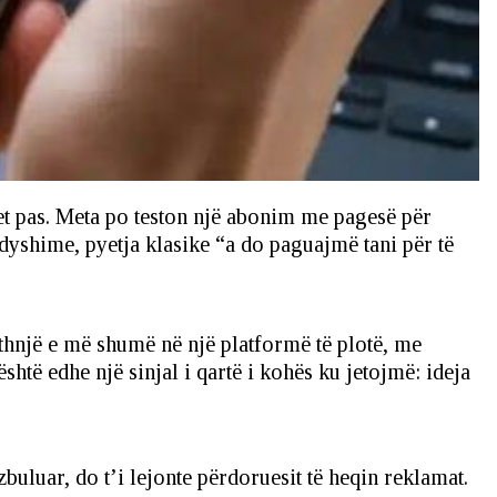
 pas. Meta po teston një abonim me pagesë për
dyshime, pyetja klasike “a do paguajmë tani për të
thnjë e më shumë në një platformë të plotë, me
htë edhe një sinjal i qartë i kohës ku jetojmë: ideja
uluar, do t’i lejonte përdoruesit të heqin reklamat.