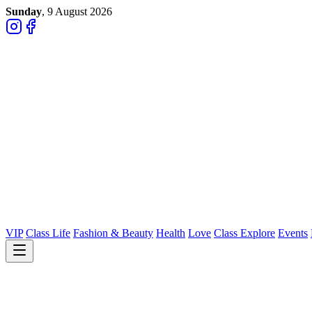
Sunday
, 9 August 2026
VIP
Class Life
Fashion & Beauty
Health
Love
Class Explore
Events