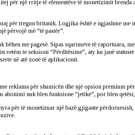
itej për një rritje të elementëve të monetizimit brenda a
muaj për tregun britanik. Logjika është e ngjashme me
një përvojë më “të pastër”.
nuk bëhen me pagesë. Sipas sqarimeve të raportuara, mesaz
 vetëm te seksioni “Përditësime”, aty ku janë statuset 
erte në atë zonë të aplikacionit.
 me reklama për shumicën dhe një opsion premium për at
ku abonimi nuk blen funksione “jetike”, por blen qetës
ra për të monetizuar një bazë gjigante përdoruesish, 
uzive.