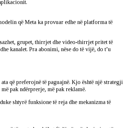
plikacionit.
 modelin që Meta ka provuar edhe në platforma të
het, grupet, thirrjet dhe video-thirrjet pritet të
dhe kanalet. Pra abonimi, nëse do të vijë, do t’u
a që preferojnë të paguajnë. Kjo është një strategji
i, më pak ndërprerje, më pak reklamë.
duke shtyrë funksione të reja dhe mekanizma të