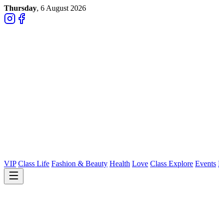
Thursday
, 6 August 2026
VIP
Class Life
Fashion & Beauty
Health
Love
Class Explore
Events