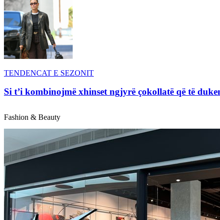
TENDENCAT E SEZONIT
Si t’i kombinojmë xhinset ngjyrë çokollatë që të duke
Fashion & Beauty