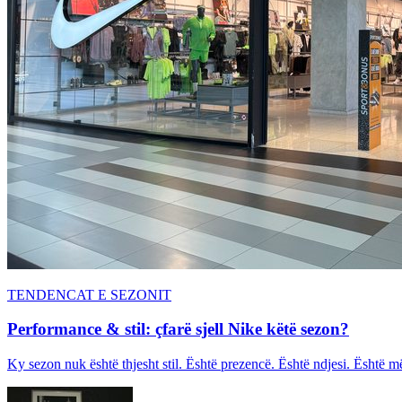
TENDENCAT E SEZONIT
Performance & stil: çfarë sjell Nike këtë sezon?
Ky sezon nuk është thjesht stil. Është prezencë. Është ndjesi. Është më