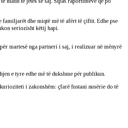
 të madh të jetës së saj. Sipas raportimeve që po
amiljarët dhe miqtë më të afërt të çiftit. Edhe pse
kon seriozisht këtij hapi.
ër martesë nga partneri i saj, i realizuar në mënyrë
idhjen e tyre edhe më të dukshme për publikun.
kurioziteti i zakonshëm: çfarë fustani nusërie do të