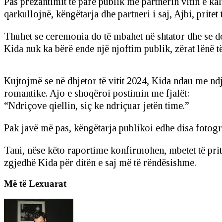
Pas prezantimit të parë publik me partnerin vitin e kal
qarkullojnë, këngëtarja dhe partneri i saj, Ajbi, pritet
Thuhet se ceremonia do të mbahet në shtator dhe se do 
Kida nuk ka bërë ende një njoftim publik, zërat lënë të
Kujtojmë se në dhjetor të vitit 2024, Kida ndau me nd
romantike. Ajo e shoqëroi postimin me fjalët:
“Ndriçove qiellin, siç ke ndriçuar jetën time.”
Pak javë më pas, këngëtarja publikoi edhe disa fotogr
Tani, nëse këto raportime konfirmohen, mbetet të pritet
zgjedhë Kida për ditën e saj më të rëndësishme.
Më të Lexuarat