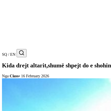
SQ / EN
Kida drejt altarit,shumë shpejt do e shohi
Nga
Class
•
16 February 2026