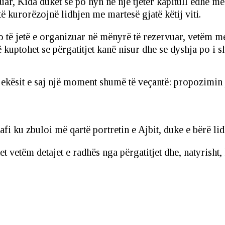
uar, Kida duket se po hyn në një tjetër kapitull edhe më
 të kurorëzojnë lidhjen me martesë gjatë këtij viti.
të jetë e organizuar në mënyrë të rezervuar, vetëm me f
 kuptohet se përgatitjet kanë nisur dhe se dyshja po i sh
jekësit e saj një moment shumë të veçantë: propozimin p
afi ku zbuloi më qartë portretin e Ajbit, duke e bërë l
 vetëm detajet e radhës nga përgatitjet dhe, natyrisht, 