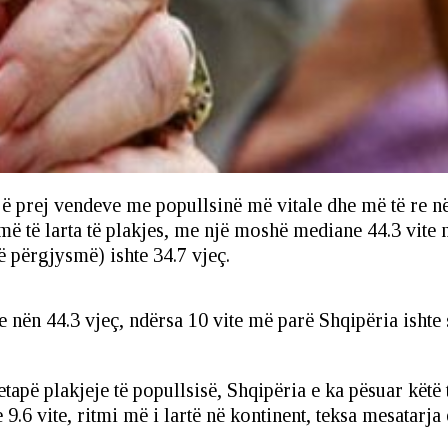
 prej vendeve me popullsinë më vitale dhe më të re në 
 më të larta të plakjes, me një moshë mediane 44.3 vite
 përgjysmë) ishte 34.7 vjeç.
te nën 44.3 vjeç, ndërsa 10 vite më parë Shqipëria isht
etapë plakjeje të popullsisë, Shqipëria e ka pësuar kët
6 vite, ritmi më i lartë në kontinent, teksa mesatarja e