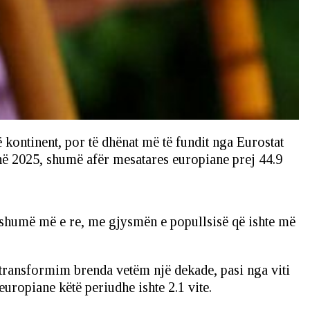
kontinent, por të dhënat më të fundit nga Eurostat
 në 2025, shumë afër mesatares europiane prej 44.9
e shumë më e re, me gjysmën e popullsisë që ishte më
ë transformim brenda vetëm një dekade, pasi nga viti
uropiane këtë periudhe ishte 2.1 vite.