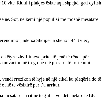
 vite. Ritmi i plakjes është aq i shpejtë, gati dyfish
 se ne. Sot, ne kemi një popullsi me moshë mesatare
 Perëndimor; ndërsa Shqipëria shënon 44.3 vjeç,
e këtyre zhvillimeve pritet të jenë të rënda për
inovacion në treg dhe një presion të fortë mbi
, vendi rrezikon të hyjë në një cikël ku pleqëria do të
e më të vështirë për t’u arritur.
 mesatare u rrit në të gjitha vendet anëtare të BE-