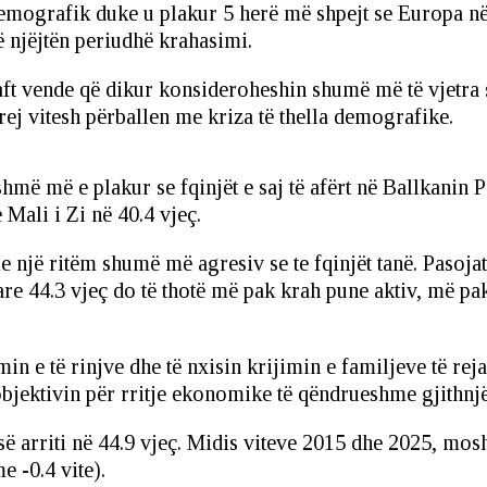
mografik duke u plakur 5 herë më shpejt se Europa në 10
të njëjtën periudhë krahasimi.
aft vende që dikur konsideroheshin shumë më të vjetra
rej vitesh përballen me kriza të thella demografike.
shmë më e plakur se fqinjët e saj të afërt në Ballkanin
 Mali i Zi në 40.4 vjeç.
 një ritëm shumë më agresiv se te fqinjët tanë. Pasojat 
44.3 vjeç do të thotë më pak krah pune aktiv, më pak 
in e të rinjve dhe të nxisin krijimin e familjeve të reja
objektivin për rritje ekonomike të qëndrueshme gjithnjë 
 arriti në 44.9 vjeç. Midis viteve 2015 dhe 2025, mosha
e -0.4 vite).