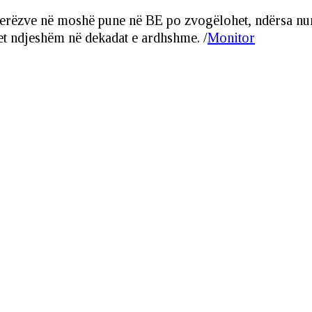
jerëzve në moshë pune në BE po zvogëlohet, ndërsa numr
itet ndjeshëm në dekadat e ardhshme. /
Monitor