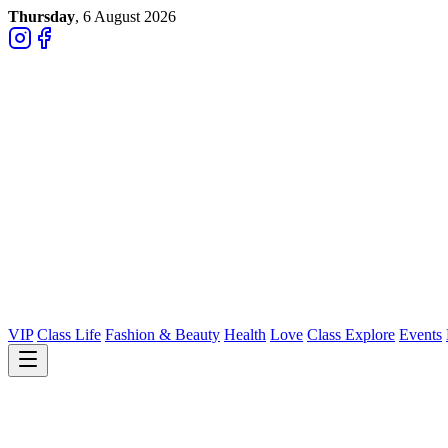
Thursday
, 6 August 2026
VIP
Class Life
Fashion & Beauty
Health
Love
Class Explore
Events