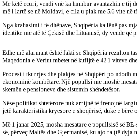
Me këtë ecuri, vendi ynë ka humbur avantazhin e tij de
më i lartë se në Moldavi, e cila u plak me 5.6 vite në 
Nga krahasimi i të dhënave, Shqipëria ka lënë pas mj
identike me atë të Çekisë dhe Lituanisë, dy vende që p
Edhe më alarmant është fakti se Shqipëria rezulton ta
Maqedonia e Veriut mbetet në kufijtë e 42.1 viteve dhe
Procesi i tkurrjes dhe plakjes në Shqipëri po ndodh me
ekonominë kombëtare. Një popullsi me moshë mesatare 
skemën e pensioneve dhe sistemin shëndetësor.
Nëse politikat shtetërore nuk arrijnë të frenojnë largim
jetë karakteristika kryesore e shoqërisë, duke e bërë 
Më 1 janar 2025, mosha mesatare e popullsisë së BE-së
së, përveç Maltës dhe Gjermanisë, ku ajo ra (të dyja m