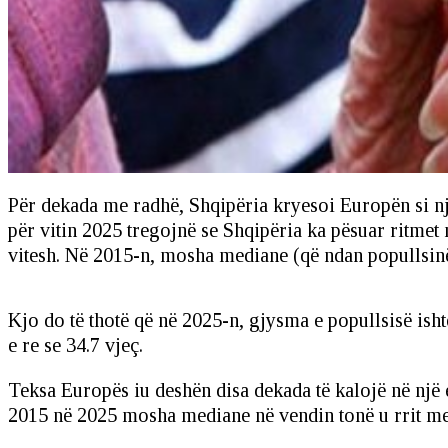
Për dekada me radhë, Shqipëria kryesoi Europën si një
për vitin 2025 tregojnë se Shqipëria ka pësuar ritmet
vitesh. Në 2015-n, mosha mediane (që ndan popullsinë
Kjo do të thotë që në 2025-n, gjysma e popullsisë ish
e re se 34.7 vjeç.
Teksa Europës iu deshën disa dekada të kalojë në një 
2015 në 2025 mosha mediane në vendin tonë u rrit me 9.