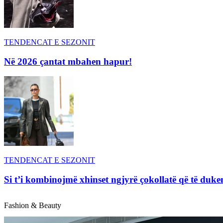
TENDENCAT E SEZONIT
Në 2026 çantat mbahen hapur!
TENDENCAT E SEZONIT
Si t’i kombinojmë xhinset ngjyrë çokollatë që të duke
Fashion & Beauty