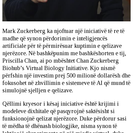
Mark Zuckerberg ka njoftuar një iniciativë të re të
madhe që synon përdorimin e inteligjencës
artificiale për të përmirësuar kuptimin e qelizave
njerëzore. Në bashkëpunim me bashkëshorten e tij,
Priscilla Chan, ai po mbështet Chan Zuckerberg
Biohub’s Virtual Biology Initiative. Kjo nismë
përfshin një investim prej 500 milionë dollarësh dhe
fokusohet në zhvillimin e sistemeve të AI që mund të
simulojnë sjelljen e qelizave.
Qëllimi kryesor i kësaj iniciative është krijimi i
modeleve dixhitale që pasqyrojnë saktësisht si
funksionojnë qelizat njerëzore. Duke përdorur sasi
të mëdha të dhënash biologjike, nisma synon të