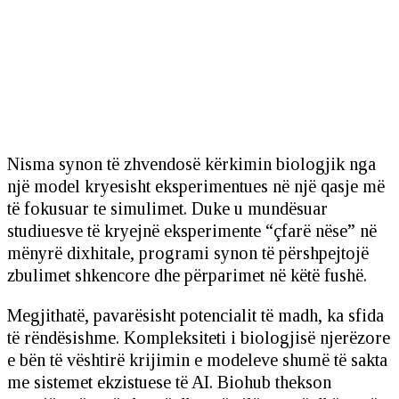
Nisma synon të zhvendosë kërkimin biologjik nga
një model kryesisht eksperimentues në një qasje më
të fokusuar te simulimet. Duke u mundësuar
studiuesve të kryejnë eksperimente “çfarë nëse” në
mënyrë dixhitale, programi synon të përshpejtojë
zbulimet shkencore dhe përparimet në këtë fushë.
Megjithatë, pavarësisht potencialit të madh, ka sfida
të rëndësishme. Kompleksiteti i biologjisë njerëzore
e bën të vështirë krijimin e modeleve shumë të sakta
me sistemet ekzistuese të AI. Biohub thekson