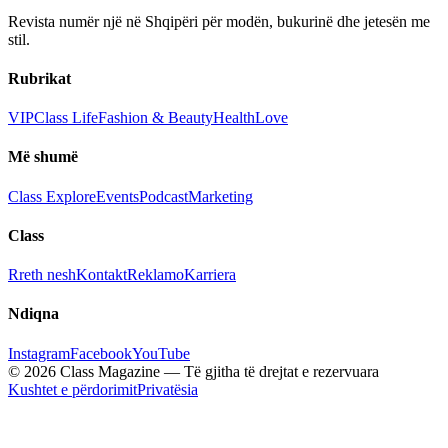
Revista numër një në Shqipëri për modën, bukurinë dhe jetesën me
stil.
Rubrikat
VIP
Class Life
Fashion & Beauty
Health
Love
Më shumë
Class Explore
Events
Podcast
Marketing
Class
Rreth nesh
Kontakt
Reklamo
Karriera
Ndiqna
Instagram
Facebook
YouTube
© 2026 Class Magazine — Të gjitha të drejtat e rezervuara
Kushtet e përdorimit
Privatësia