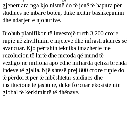
gjeneruara nga kjo nismë do të jenë të hapura për
studiues në mbarë botën, duke nxitur bashkëpunim
dhe ndarjen e njohurive.
Biohub planifikon të investojë rreth 3,200 crore
rupie në zhvillimin e mjeteve dhe infrastrukturës së
avancuar. Kjo përfshin teknika imazherie me
rezolucion të lartë dhe metoda që mund të
vëzhgojnë miliona apo edhe miliarda qeliza brenda
indeve të gjalla. Një shtesë prej 800 crore rupie do
të përdoret për të mbështetur studiues dhe
institucione të jashtme, duke forcuar ekosistemin
global të kërkimit të të dhënave.