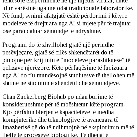
lehtësojë eksperimente në një mjedis virtual, duke
ulur varësinë nga metodat tradicionale laboratorike.
Në fund, synimi afatgjatë është përdorimi i këtyre
modeleve të drejtuara nga AI si mjete për të trajtuar
ose parandaluar sëmundje të ndryshme.
Programi do të zhvillohet gjatë një periudhe
pesëvjeçare, gjatë së cilës shkencëtarët do të
punojnë për krijimin e “modeleve parashikuese” të
qelizave njerëzore. Këto përfaqësime të fuqizuara
nga AI do t’u mundësojnë studiuesve të thellohen më
shumë në studimin e shëndetit dhe sëmundjeve.
Chan Zuckerberg Biohub po ndan burime të
konsiderueshme për të mbështetur këtë program.
Kjo përfshin blerjen e kapaciteteve të mëdha
kompjuterike dhe teknologjive të avancuara të
imazherisë që do të ndihmojnë në eksplorimin më të
thellë të proceseve biologjike. Të dhënat e