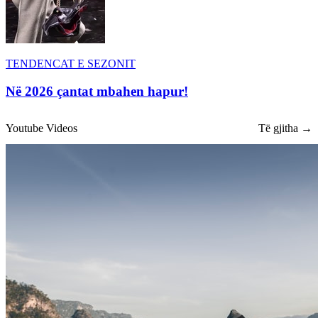
TENDENCAT E SEZONIT
Në 2026 çantat mbahen hapur!
Youtube Videos
Të gjitha →