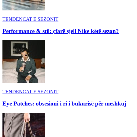
TENDENCAT E SEZONIT
Performance & stil: çfarë sjell Nike këtë sezon?
TENDENCAT E SEZONIT
Eye Patches: obsesioni i ri i bukurisë për meshkuj