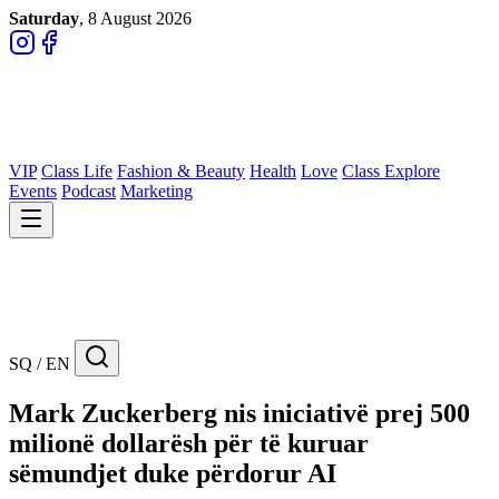
Saturday
, 8 August 2026
VIP
Class Life
Fashion & Beauty
Health
Love
Class Explore
Events
Podcast
Marketing
SQ / EN
Mark Zuckerberg nis iniciativë prej 500
milionë dollarësh për të kuruar
sëmundjet duke përdorur AI