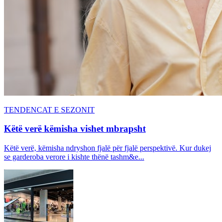
TENDENCAT E SEZONIT
Këtë verë këmisha vishet mbrapsht
Këtë verë, këmisha ndryshon fjalë për fjalë perspektivë. Kur dukej
se garderoba verore i kishte thënë tashm&e...