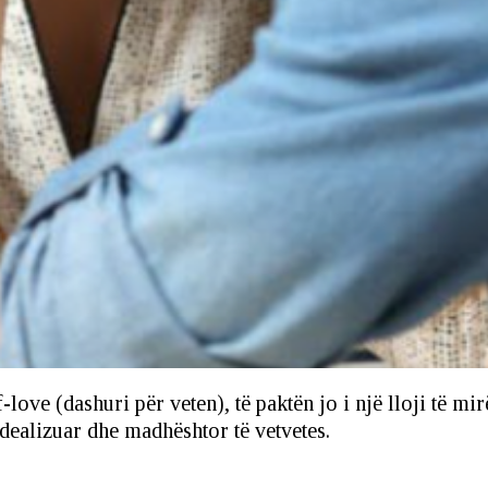
-love (dashuri për veten), të paktën jo i një lloji të mi
idealizuar dhe madhështor të vetvetes.