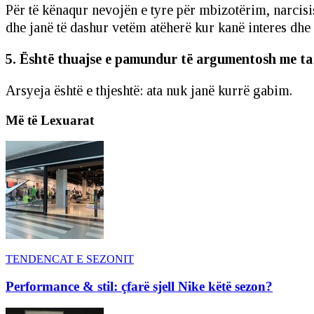
Për të kënaqur nevojën e tyre për mbizotërim, narcisi
dhe janë të dashur vetëm atëherë kur kanë interes dhe 
5. Është thuajse e pamundur të argumentosh me ta
Arsyeja është e thjeshtë: ata nuk janë kurrë gabim.
Më të Lexuarat
TENDENCAT E SEZONIT
Performance & stil: çfarë sjell Nike këtë sezon?