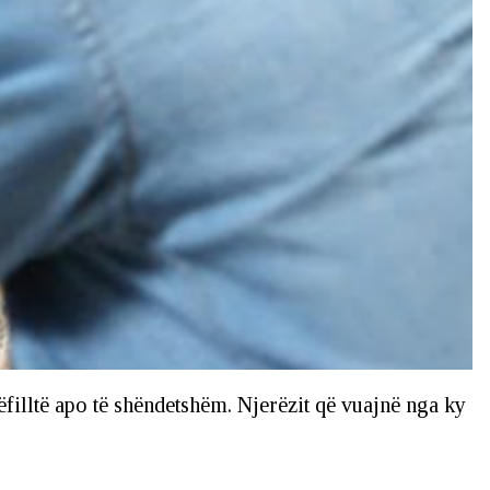
rëfilltë apo të shëndetshëm. Njerëzit që vuajnë nga ky