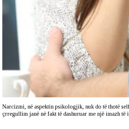
Narcizmi, në aspektin psikologjik, nuk do të thotë self
çrregullim janë në fakt të dashuruar me një imazh të 