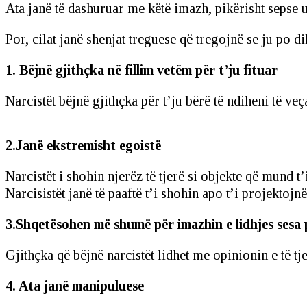
Ata janë të dashuruar me këtë imazh, pikërisht sepse u
Por, cilat janë shenjat treguese që tregojnë se ju po di
1. Bëjnë gjithçka në fillim vetëm për t’ju fituar
Narcistët bëjnë gjithçka për t’ju bërë të ndiheni të ve
2.Janë ekstremisht egoistë
Narcistët i shohin njerëz të tjerë si objekte që mund t
Narcisistët janë të paaftë t’i shohin apo t’i projektojnë
3.Shqetësohen më shumë për imazhin e lidhjes sesa 
Gjithçka që bëjnë narcistët lidhet me opinionin e të tj
4. Ata janë manipuluese