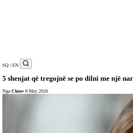
SQ / EN
5 shenjat që tregojnë se po dilni me një nar
Nga
Class
•
8 May 2026