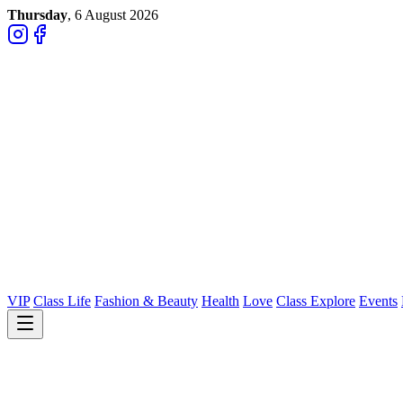
Thursday
, 6 August 2026
VIP
Class Life
Fashion & Beauty
Health
Love
Class Explore
Events