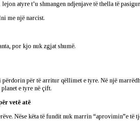
 lejon atyre t’u shmangen ndjenjave të thella të pasigur
lni me një narcist.
çanta, por kjo nuk zgjat shumë.
’i përdorin për të arritur qëllimet e tyre. Në një marrë
 planet e tyre në çift.
për vetë atë
erëve. Nëse këta të fundit nuk marrin “aprovimin”e të tj