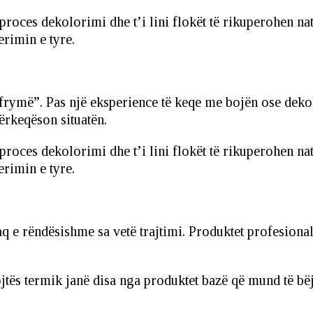
proces dekolorimi dhe t’i lini flokët të rikuperohen na
erimin e tyre.
n frymë”. Pas një eksperience të keqe me bojën ose dek
përkeqëson situatën.
proces dekolorimi dhe t’i lini flokët të rikuperohen na
erimin e tyre.
 aq e rëndësishme sa vetë trajtimi. Produktet profesiona
ojtës termik janë disa nga produktet bazë që mund të bë