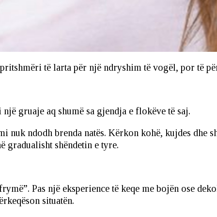
pritshmëri të larta për një ndryshim të vogël, por të 
 një gruaje aq shumë sa gjendja e flokëve të saj.
mi nuk ndodh brenda natës. Kërkon kohë, kujdes dhe s
ë gradualisht shëndetin e tyre.
n frymë”. Pas një eksperience të keqe me bojën ose dek
përkeqëson situatën.