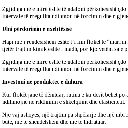
Zgjidhja më e mirë është të ndaloni përkohësisht çdo 
intervale të rregullta ndihmon në forcimin dhe rigjen
Ulni përdorimin e nxehtësisë
Hapi më i rëndësishëm është t’i lini flokët të “marri
tjetër trajtim kimik është i madh, por kjo vetëm sa e 
Zgjidhja më e mirë është të ndaloni përkohësisht çdo 
intervale të rregullta ndihmon në forcimin dhe rigjen
Investoni në produktet e duhura
Kur flokët janë të dëmtuar, rutina e kujdesit bëhet po
ndihmojnë në rikthimin e shkëlqimit dhe elasticitetit.
Një vaj ushqyes, një trajtim pa shpëlarje dhe një mbr
butë, më të shëndetshëm dhe më të hidratuar.