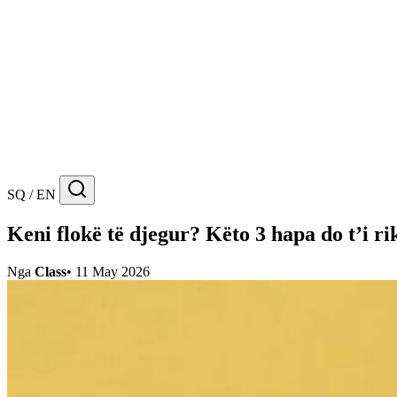
SQ / EN
Keni flokë të djegur? Këto 3 hapa do t’i r
Nga
Class
•
11 May 2026