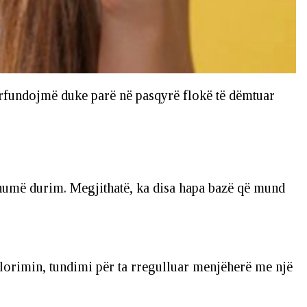
përfundojmë duke parë në pasqyrë flokë të dëmtuar
humë durim. Megjithatë, ka disa hapa bazë që mund
olorimin, tundimi për ta rregulluar menjëherë me një