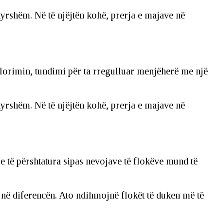
tyrshëm. Në të njëjtën kohë, prerja e majave në
olorimin, tundimi për ta rregulluar menjëherë me një
tyrshëm. Në të njëjtën kohë, prerja e majave në
le të përshtatura sipas nevojave të flokëve mund të
jnë diferencën. Ato ndihmojnë flokët të duken më të