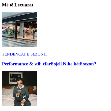
Më të Lexuarat
TENDENCAT E SEZONIT
Performance & stil: çfarë sjell Nike këtë sezon?