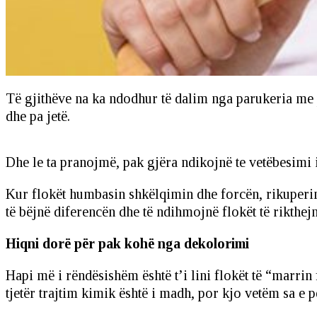
Të gjithëve na ka ndodhur të dalim nga parukeria me 
dhe pa jetë.
Dhe le ta pranojmë, pak gjëra ndikojnë te vetëbesimi i
Kur flokët humbasin shkëlqimin dhe forcën, rikuperi
të bëjnë diferencën dhe të ndihmojnë flokët të rikthejn
Hiqni dorë për pak kohë nga dekolorimi
Hapi më i rëndësishëm është t’i lini flokët të “marri
tjetër trajtim kimik është i madh, por kjo vetëm sa e 