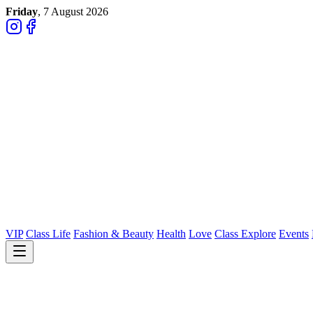
Friday
, 7 August 2026
VIP
Class Life
Fashion & Beauty
Health
Love
Class Explore
Events