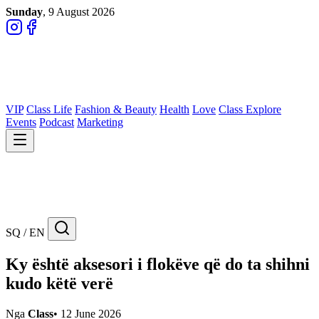
Sunday
, 9 August 2026
VIP
Class Life
Fashion & Beauty
Health
Love
Class Explore
Events
Podcast
Marketing
SQ / EN
Ky është aksesori i flokëve që do ta shihni
kudo këtë verë
Nga
Class
•
12 June 2026