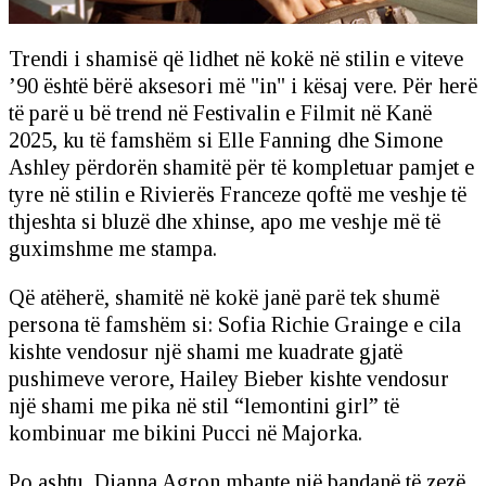
Trendi i shamisë që lidhet në kokë në stilin e viteve
’90 është bërë aksesori më "in" i kësaj vere. Për herë
të parë u bë trend në Festivalin e Filmit në Kanë
2025, ku të famshëm si Elle Fanning dhe Simone
Ashley përdorën shamitë për të kompletuar pamjet e
tyre në stilin e Rivierës Franceze qoftë me veshje të
thjeshta si bluzë dhe xhinse, apo me veshje më të
guximshme me stampa.
Që atëherë, shamitë në kokë janë parë tek shumë
persona të famshëm si: Sofia Richie Grainge e cila
kishte vendosur një shami me kuadrate gjatë
pushimeve verore, Hailey Bieber kishte vendosur
një shami me pika në stil “lemontini girl” të
kombinuar me bikini Pucci në Majorka.
Po ashtu, Dianna Agron mbante një bandanë të zezë