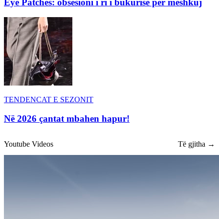
Eye Patches: obsesioni i ri i bukurisë për meshkuj
TENDENCAT E SEZONIT
Në 2026 çantat mbahen hapur!
Youtube Videos
Të gjitha →