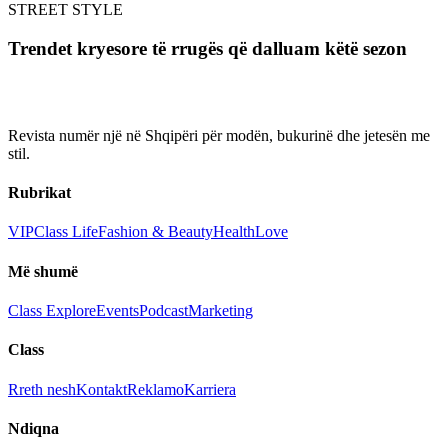
STREET STYLE
Trendet kryesore të rrugës që dalluam këtë sezon
Revista numër një në Shqipëri për modën, bukurinë dhe jetesën me
stil.
Rubrikat
VIP
Class Life
Fashion & Beauty
Health
Love
Më shumë
Class Explore
Events
Podcast
Marketing
Class
Rreth nesh
Kontakt
Reklamo
Karriera
Ndiqna