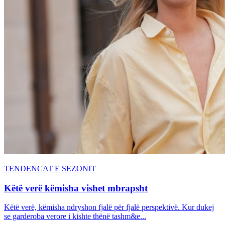
TENDENCAT E SEZONIT
Këtë verë këmisha vishet mbrapsht
Këtë verë, këmisha ndryshon fjalë për fjalë perspektivë. Kur dukej
se garderoba verore i kishte thënë tashm&e...