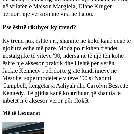
në sfilatën e Maison Margiela, Diane Kruger
përdori një version me vija në Patou.
Pse është rikthyer ky trend?
Ky trend nuk është i ri, shamitë në kokë kanë qenë të
njohura edhe më parë. Moda po rikthen trendet
nostalgjike të viteve '90, ndërsa në të njëjtën kohë
është një aksesor praktik dhe i lehtë për verën.
Jackie Kennedy i përdorte gjatë lundrimeve në
Mesdhe, supermodelet e viteve ’90 si Naomi
Campbell, këngëtarja Aaliyah dhe Carolyn Bessette
Kennedy. Të gjitha kanë kontribuar që shamia të
mbetet një aksesor veror për flokët.
Më të Lexuarat