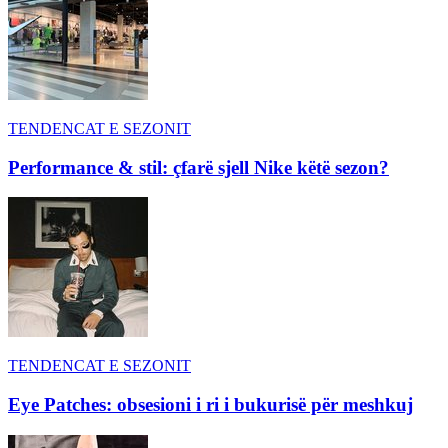
TENDENCAT E SEZONIT
Performance & stil: çfarë sjell Nike këtë sezon?
TENDENCAT E SEZONIT
Eye Patches: obsesioni i ri i bukurisë për meshkuj