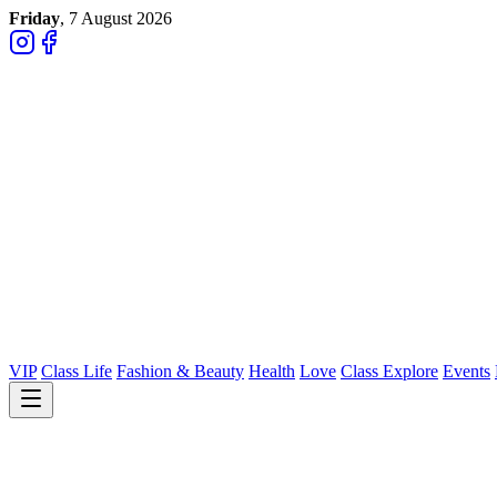
Friday
, 7 August 2026
VIP
Class Life
Fashion & Beauty
Health
Love
Class Explore
Events