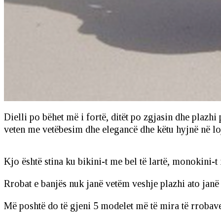
Dielli po bëhet më i fortë, ditët po zgjasin dhe plazh
veten me vetëbesim dhe elegancë dhe këtu hyjnë në loj
Kjo është stina ku bikini-t me bel të lartë, monokini
Rrobat e banjës nuk janë vetëm veshje plazhi ato janë n
Më poshtë do të gjeni 5 modelet më të mira të rrobav