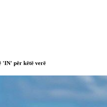
 'IN' për këtë verë