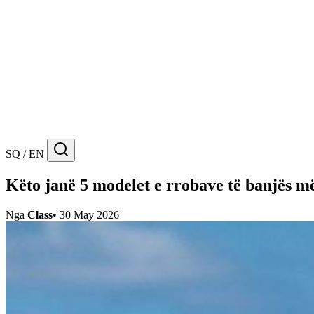
SQ / EN
Këto janë 5 modelet e rrobave të banjës më
Nga
Class
•
30 May 2026