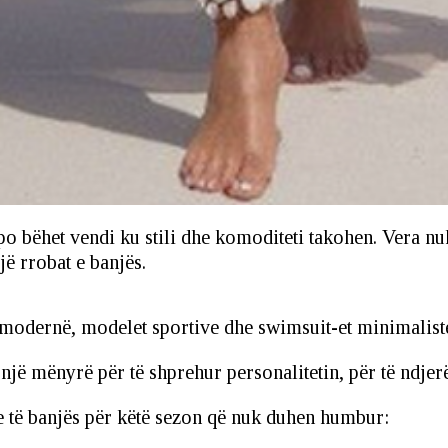
i po bëhet vendi ku stili dhe komoditeti takohen. Vera 
ë rrobat e banjës.
-t modernë, modelet sportive dhe swimsuit-et minimalis
jë mënyrë për të shprehur personalitetin, për të ndjerë 
e të banjës për këtë sezon që nuk duhen humbur: