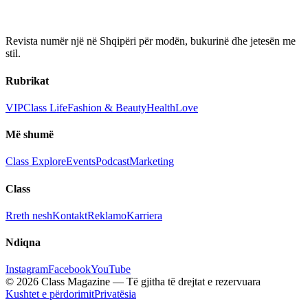
Revista numër një në Shqipëri për modën, bukurinë dhe jetesën me
stil.
Rubrikat
VIP
Class Life
Fashion & Beauty
Health
Love
Më shumë
Class Explore
Events
Podcast
Marketing
Class
Rreth nesh
Kontakt
Reklamo
Karriera
Ndiqna
Instagram
Facebook
YouTube
© 2026 Class Magazine — Të gjitha të drejtat e rezervuara
Kushtet e përdorimit
Privatësia