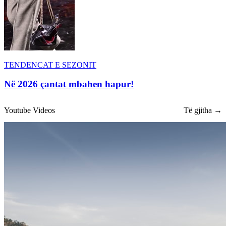
TENDENCAT E SEZONIT
Në 2026 çantat mbahen hapur!
Youtube Videos
Të gjitha →