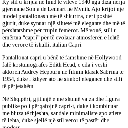
Ky stil u krijua në fund të viteve 1940 nga dizajnerja
gjermane Sonja de Lennart në Mynih. Ajo krijoi një
model pantallonash më të shkurtra, deri poshtë
gjurit, duke synuar një siluetë më elegante dhe më të
përshtatshme për trupin femëror. Më vonë, stili u
emërtua “capri” për të evokuar atmosferën e lehtë
dhe verore të ishullit italian Capri.
Pantallonat capri u bënë të famshme në Hollywood
falë kostumografes Edith Head, e cila i veshi
aktoren Audrey Hepburn në filmin klasik Sabrina të
1954, duke i kthyer ato në simbol elegance dhe stili
të përjetshëm.
Në Shqipëri, gjithnjë e më shumë vajza dhe figura
publike po i përqafojnë capri-t, duke i kombinuar
me bluza të thjeshta, sandale minimaliste apo atlete
të lehta, duke sjellë një stil veror të pastër dhe
modern.