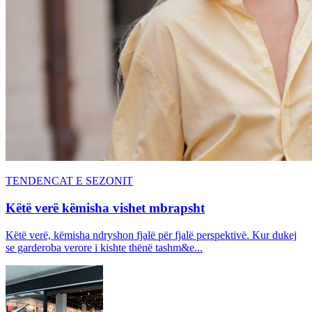
TENDENCAT E SEZONIT
Këtë verë këmisha vishet mbrapsht
Këtë verë, këmisha ndryshon fjalë për fjalë perspektivë. Kur dukej
se garderoba verore i kishte thënë tashm&e...