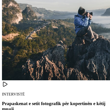
INTERVISTË
Prapaskenat e setit fotografik për kopertinën e këtij
muaji