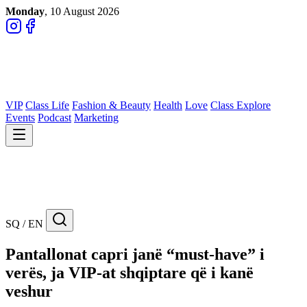
Monday
, 10 August 2026
VIP
Class Life
Fashion & Beauty
Health
Love
Class Explore
Events
Podcast
Marketing
SQ / EN
Pantallonat capri janë “must-have” i
verës, ja VIP-at shqiptare që i kanë
veshur