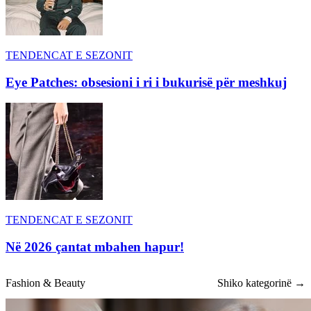
TENDENCAT E SEZONIT
Eye Patches: obsesioni i ri i bukurisë për meshkuj
TENDENCAT E SEZONIT
Në 2026 çantat mbahen hapur!
Fashion & Beauty
Shiko kategorinë →