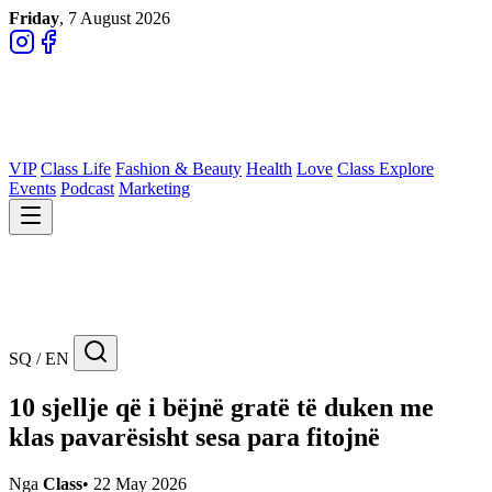
Friday
, 7 August 2026
VIP
Class Life
Fashion & Beauty
Health
Love
Class Explore
Events
Podcast
Marketing
SQ / EN
10 sjellje që i bëjnë gratë të duken me
klas pavarësisht sesa para fitojnë
Nga
Class
•
22 May 2026