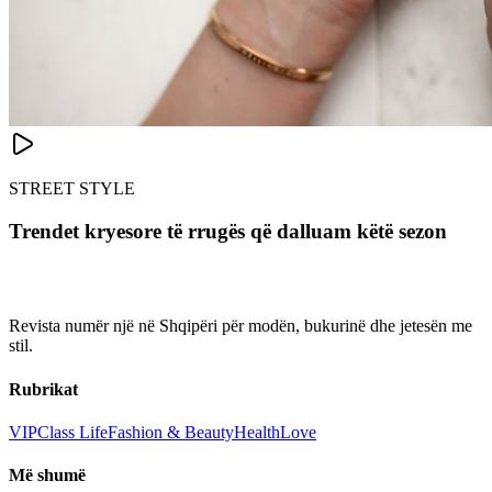
STREET STYLE
Trendet kryesore të rrugës që dalluam këtë sezon
Revista numër një në Shqipëri për modën, bukurinë dhe jetesën me
stil.
Rubrikat
VIP
Class Life
Fashion & Beauty
Health
Love
Më shumë