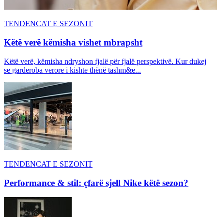
TENDENCAT E SEZONIT
Këtë verë këmisha vishet mbrapsht
Këtë verë, këmisha ndryshon fjalë për fjalë perspektivë. Kur dukej
se garderoba verore i kishte thënë tashm&e...
TENDENCAT E SEZONIT
Performance & stil: çfarë sjell Nike këtë sezon?