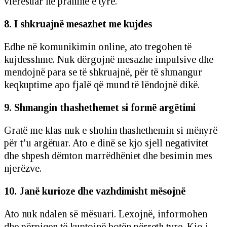
vlerësuar në praninë e tyre.
8. I shkruajnë mesazhet me kujdes
Edhe në komunikimin online, ato tregohen të
kujdesshme. Nuk dërgojnë mesazhe impulsive dhe
mendojnë para se të shkruajnë, për të shmangur
keqkuptime apo fjalë që mund të lëndojnë dikë.
9. Shmangin thashethemet si formë argëtimi
Gratë me klas nuk e shohin thashethemin si mënyrë
për t’u argëtuar. Ato e dinë se kjo sjell negativitet
dhe shpesh dëmton marrëdhëniet dhe besimin mes
njerëzve.
10. Janë kurioze dhe vazhdimisht mësojnë
Ato nuk ndalen së mësuari. Lexojnë, informohen
dhe përpiqen të kuptojnë botën përreth tyre. Kjo i