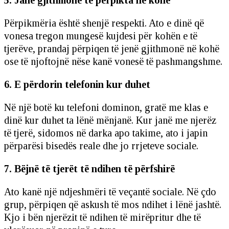
5. Janë gjithmonë të përpikta në kohë
Përpikmëria është shenjë respekti. Ato e dinë që
vonesa tregon mungesë kujdesi për kohën e të
tjerëve, prandaj përpiqen të jenë gjithmonë në kohë
ose të njoftojnë nëse kanë vonesë të pashmangshme.
6. E përdorin telefonin kur duhet
Në një botë ku telefoni dominon, gratë me klas e
dinë kur duhet ta lënë mënjanë. Kur janë me njerëz
të tjerë, sidomos në darka apo takime, ato i japin
përparësi bisedës reale dhe jo rrjeteve sociale.
7. Bëjnë të tjerët të ndihen të përfshirë
Ato kanë një ndjeshmëri të veçantë sociale. Në çdo
grup, përpiqen që askush të mos ndihet i lënë jashtë.
Kjo i bën njerëzit të ndihen të mirëpritur dhe të