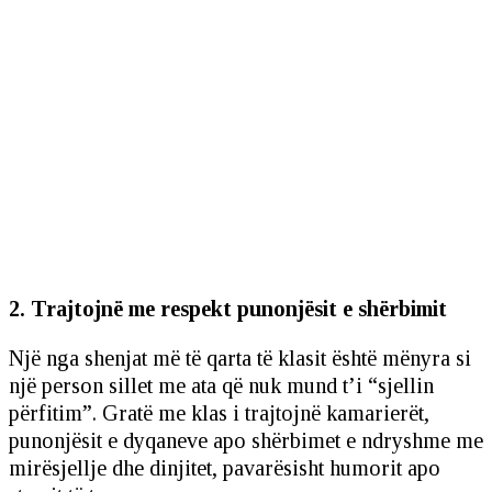
2. Trajtojnë me respekt punonjësit e shërbimit
Një nga shenjat më të qarta të klasit është mënyra si
një person sillet me ata që nuk mund t’i “sjellin
përfitim”. Gratë me klas i trajtojnë kamarierët,
punonjësit e dyqaneve apo shërbimet e ndryshme me
mirësjellje dhe dinjitet, pavarësisht humorit apo