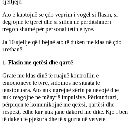
sjelljeje.
Ato e kuptojnë se çdo veprim i vogël si flasin, si
dëgjojnë të tjerët dhe si sillen në përditshmëri
tregon shumë për personalitetin e tyre.
Ja 10 sjellje që i bëjnë ato të duken me klas në çdo
rrethanë:
1. Flasin me qetësi dhe qartë
Gratë me klas dinë të ruajnë kontrollin e
emocioneve të tyre, sidomos në situata të
tensionuara. Ato nuk ngrejnë zërin pa nevojë dhe
nuk reagojnë në mënyrë impulsive. Përkundrazi,
përpiqen të komunikojnë me qetësi, qartësi dhe
respekt, edhe kur nuk janë dakord me dikë. Kjo i bën
të duken të pjekura dhe të sigurta në vetvete.