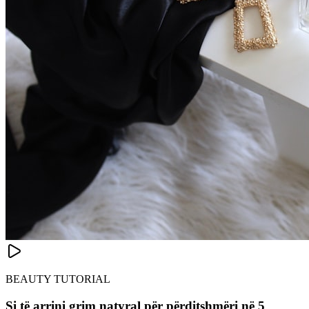
BEAUTY TUTORIAL
Si të arrini grim natyral për përditshmëri në 5