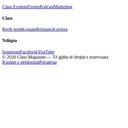
Class Explore
Events
Podcast
Marketing
Class
Rreth nesh
Kontakt
Reklamo
Karriera
Ndiqna
Instagram
Facebook
YouTube
© 2026 Class Magazine — Të gjitha të drejtat e rezervuara
Kushtet e përdorimit
Privatësia