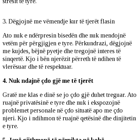
stresit të tyre.
3. Dëgjojnë me vëmendje kur të tjerët flasin
Ato nuk e ndërpresin bisedën dhe nuk mendojnë
vetëm për përgjigjen e tyre. Përkundrazi, dëgjojnë
me kujdes, bëjnë pyetje dhe tregojnë interes të
sinqertë. Kjo i bën njerëzit përreth të ndihen të
vlerësuar dhe të respektuar.
4. Nuk ndajnë çdo gjë me të tjerët
Gratë me klas e dinë se jo çdo gjë duhet treguar. Ato
ruajnë privatësinë e tyre dhe nuk i ekspozojnë
problemet personale në çdo situatë apo me çdo
njeri. Kjo i ndihmon të ruajnë qetësinë dhe dinjitetin
e tyre.