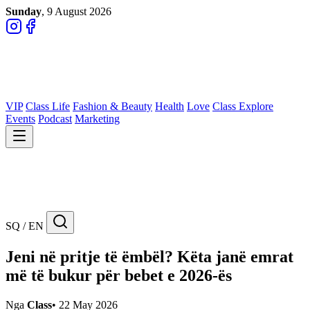
Sunday
, 9 August 2026
VIP
Class Life
Fashion & Beauty
Health
Love
Class Explore
Events
Podcast
Marketing
SQ / EN
Jeni në pritje të ëmbël? Këta janë emrat
më të bukur për bebet e 2026-ës
Nga
Class
•
22 May 2026