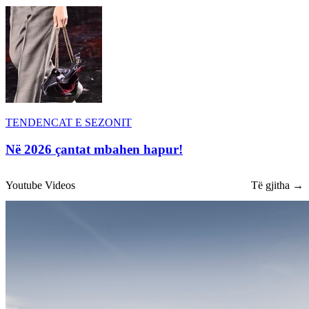
TENDENCAT E SEZONIT
Në 2026 çantat mbahen hapur!
Youtube Videos
Të gjitha →