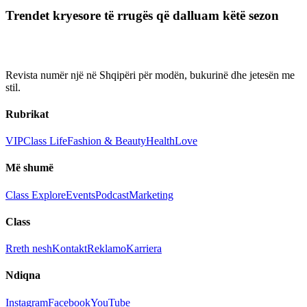
Trendet kryesore të rrugës që dalluam këtë sezon
Revista numër një në Shqipëri për modën, bukurinë dhe jetesën me
stil.
Rubrikat
VIP
Class Life
Fashion & Beauty
Health
Love
Më shumë
Class Explore
Events
Podcast
Marketing
Class
Rreth nesh
Kontakt
Reklamo
Karriera
Ndiqna
Instagram
Facebook
YouTube