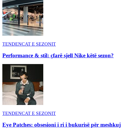
TENDENCAT E SEZONIT
Performance & stil: çfarë sjell Nike këtë sezon?
TENDENCAT E SEZONIT
Eye Patches: obsesioni i ri i bukurisë për meshkuj