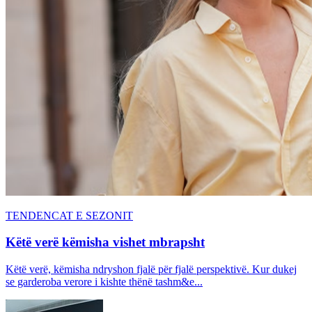
TENDENCAT E SEZONIT
Këtë verë këmisha vishet mbrapsht
Këtë verë, këmisha ndryshon fjalë për fjalë perspektivë. Kur dukej
se garderoba verore i kishte thënë tashm&e...