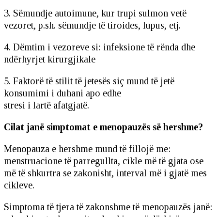
3. Sëmundje autoimune, kur trupi sulmon vetë
vezoret, p.sh. sëmundje të tiroides, lupus, etj.
4. Dëmtim i vezoreve si: infeksione të rënda dhe
ndërhyrjet kirurgjikale
5. Faktorë të stilit të jetesës siç mund të jetë
konsumimi i duhani apo edhe
stresi i lartë afatgjatë.
Cilat janë simptomat e menopauzës së hershme?
Menopauza e hershme mund të fillojë me:
menstruacione të parregullta, cikle më të gjata ose
më të shkurtra se zakonisht, interval më i gjatë mes
cikleve.
Simptoma të tjera të zakonshme të menopauzës janë: