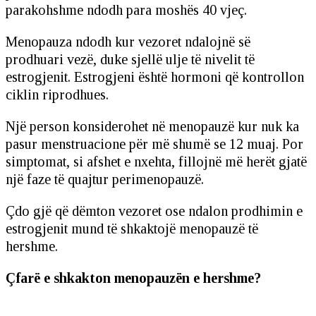
parakohshme ndodh para moshës 40 vjeç.
Menopauza ndodh kur vezoret ndalojnë së
prodhuari vezë, duke sjellë ulje të nivelit të
estrogjenit. Estrogjeni është hormoni që kontrollon
ciklin riprodhues.
Një person konsiderohet në menopauzë kur nuk ka
pasur menstruacione për më shumë se 12 muaj. Por
simptomat, si afshet e nxehta, fillojnë më herët gjatë
një faze të quajtur perimenopauzë.
Çdo gjë që dëmton vezoret ose ndalon prodhimin e
estrogjenit mund të shkaktojë menopauzë të
hershme.
Çfarë e shkakton menopauzën e hershme?