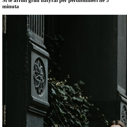
Si të arrini grim natyral për përditshmëri në 5
minuta