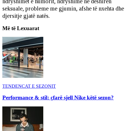
ndryshimet e humorit, ndryshime në dëshirën
seksuale, probleme me gjumin, afshe të nxehta dhe
djersitje gjatë natës.
Më të Lexuarat
TENDENCAT E SEZONIT
Performance & stil: çfarë sjell Nike këtë sezon?