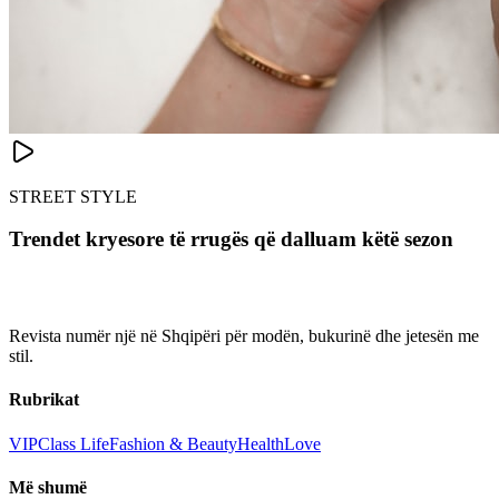
STREET STYLE
Trendet kryesore të rrugës që dalluam këtë sezon
Revista numër një në Shqipëri për modën, bukurinë dhe jetesën me
stil.
Rubrikat
VIP
Class Life
Fashion & Beauty
Health
Love
Më shumë