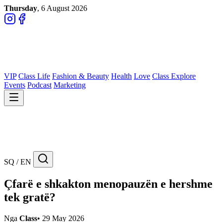
Thursday
, 6 August 2026
VIP
Class Life
Fashion & Beauty
Health
Love
Class Explore
Events
Podcast
Marketing
SQ / EN
Çfarë e shkakton menopauzën e hershme
tek gratë?
Nga
Class
•
29 May 2026