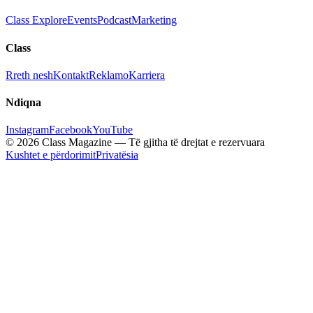
Class Explore
Events
Podcast
Marketing
Class
Rreth nesh
Kontakt
Reklamo
Karriera
Ndiqna
Instagram
Facebook
YouTube
© 2026 Class Magazine — Të gjitha të drejtat e rezervuara
Kushtet e përdorimit
Privatësia