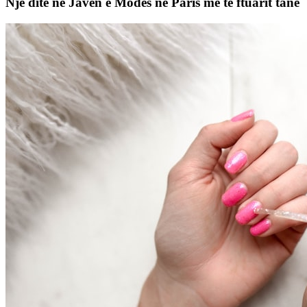
Një ditë në Javën e Modës në Paris me të ftuarit tanë