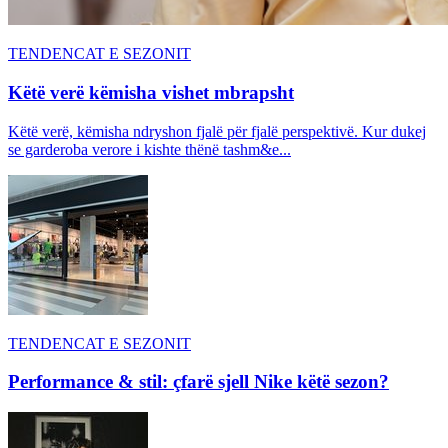
TENDENCAT E SEZONIT
Këtë verë këmisha vishet mbrapsht
Këtë verë, këmisha ndryshon fjalë për fjalë perspektivë. Kur dukej
se garderoba verore i kishte thënë tashm&e...
TENDENCAT E SEZONIT
Performance & stil: çfarë sjell Nike këtë sezon?