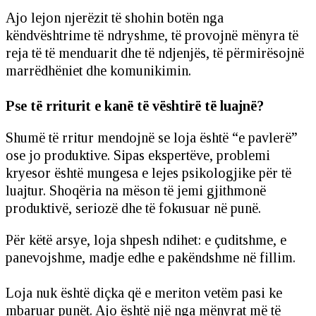
Ajo lejon njerëzit të shohin botën nga
këndvështrime të ndryshme, të provojnë mënyra të
reja të të menduarit dhe të ndjenjës, të përmirësojnë
marrëdhëniet dhe komunikimin.
Pse të rriturit e kanë të vështirë të luajnë?
Shumë të rritur mendojnë se loja është “e pavlerë”
ose jo produktive. Sipas ekspertëve, problemi
kryesor është mungesa e lejes psikologjike për të
luajtur. Shoqëria na mëson të jemi gjithmonë
produktivë, seriozë dhe të fokusuar në punë.
Për këtë arsye, loja shpesh ndihet: e çuditshme, e
panevojshme, madje edhe e pakëndshme në fillim.
Loja nuk është diçka që e meriton vetëm pasi ke
mbaruar punët. Ajo është një nga mënyrat më të