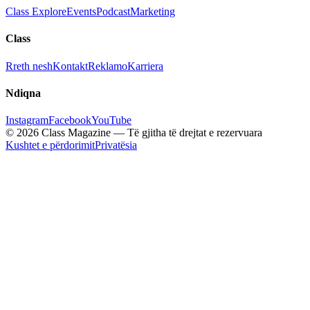
Class Explore
Events
Podcast
Marketing
Class
Rreth nesh
Kontakt
Reklamo
Karriera
Ndiqna
Instagram
Facebook
YouTube
© 2026 Class Magazine — Të gjitha të drejtat e rezervuara
Kushtet e përdorimit
Privatësia