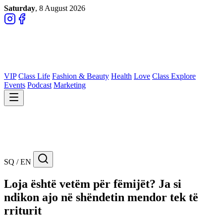
Saturday
, 8 August 2026
VIP
Class Life
Fashion & Beauty
Health
Love
Class Explore
Events
Podcast
Marketing
SQ / EN
Loja është vetëm për fëmijët? Ja si
ndikon ajo në shëndetin mendor tek të
rriturit