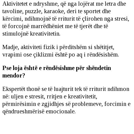
Aktivitetet e ndryshme, që nga lojërat me letra dhe
tavoline, puzzle, karaoke, deri te sportet dhe
kërcimi, ndihmojnë të rriturit të çlirohen nga stresi,
të forcojnë marrëdhëniet me të tjerët dhe të
stimulojnë kreativitetin.
Madje, aktiviteti fizik i përditshëm si shëtitjet,
vrapimi ose çiklizmi është po aq i rëndësishëm.
Pse loja është e rëndësishme për shëndetin
mendor?
Ekspertët thonë se të luajturit tek të rriturit ndihmon
në: uljen e stresit, rritjen e kreativitetit,
përmirësimin e zgjidhjes së problemeve, forcimin e
qëndrueshmërisë emocionale.