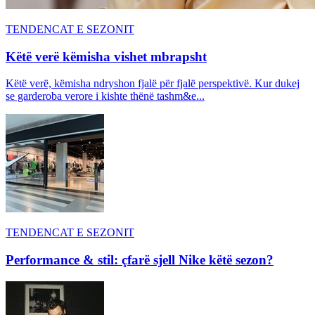
TENDENCAT E SEZONIT
Këtë verë këmisha vishet mbrapsht
Këtë verë, këmisha ndryshon fjalë për fjalë perspektivë. Kur dukej
se garderoba verore i kishte thënë tashm&e...
TENDENCAT E SEZONIT
Performance & stil: çfarë sjell Nike këtë sezon?