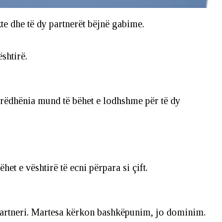
e dhe të dy partnerët bëjnë gabime.
shtirë.
rrëdhënia mund të bëhet e lodhshme për të dy
et e vështirë të ecni përpara si çift.
 partneri. Martesa kërkon bashkëpunim, jo dominim.