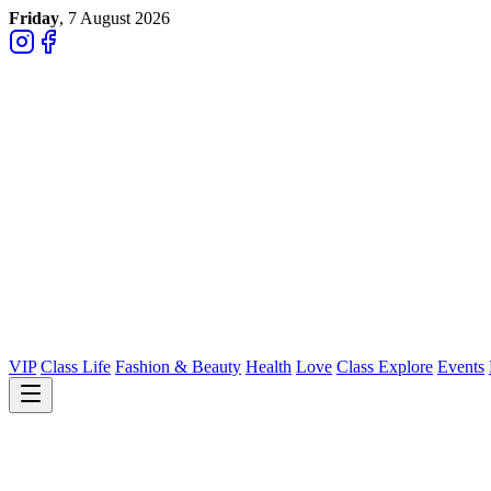
Friday
, 7 August 2026
VIP
Class Life
Fashion & Beauty
Health
Love
Class Explore
Events