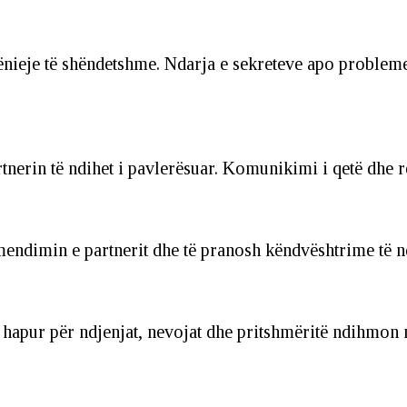
ënieje të shëndetshme. Ndarja e sekreteve apo problemev
nerin të ndihet i pavlerësuar. Komunikimi i qetë dhe 
mendimin e partnerit dhe të pranosh këndvështrime të n
hapur për ndjenjat, nevojat dhe pritshmëritë ndihmon