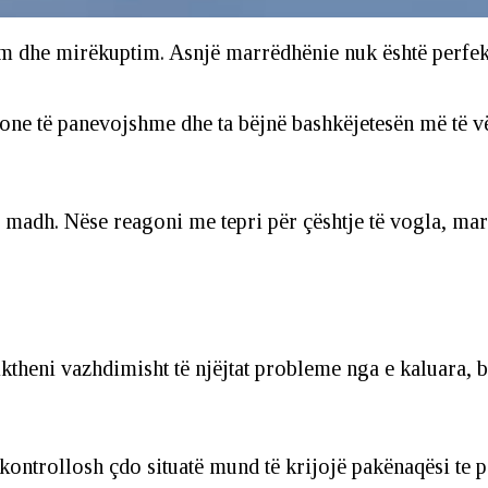
 dhe mirëkuptim. Asnjë marrëdhënie nuk është perfekt
sione të panevojshme dhe ta bëjnë bashkëjetesën më të vë
ë madh. Nëse reagoni me tepri për çështje të vogla, ma
theni vazhdimisht të njëjtat probleme nga e kaluara, bëh
 kontrollosh çdo situatë mund të krijojë pakënaqësi te