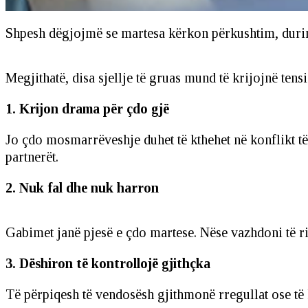
Shpesh dëgjojmë se martesa kërkon përkushtim, durim
Megjithatë, disa sjellje të gruas mund të krijojnë ten
1. Krijon drama për çdo gjë
Jo çdo mosmarrëveshje duhet të kthehet në konflikt t
partnerët.
2. Nuk fal dhe nuk harron
Gabimet janë pjesë e çdo martese. Nëse vazhdoni të rik
3. Dëshiron të kontrollojë gjithçka
Të përpiqesh të vendosësh gjithmonë rregullat ose të