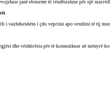
nevojshme janë elemente të rëndësishme për një marrëd
rit
olli i vazhdueshëm i çdo veprimi apo vendimi të tij mu
gjësi dhe vështirësia për të komunikuar në mënyrë kon