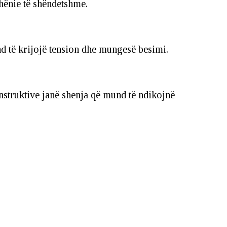
hënie të shëndetshme.
nd të krijojë tension dhe mungesë besimi.
struktive janë shenja që mund të ndikojnë