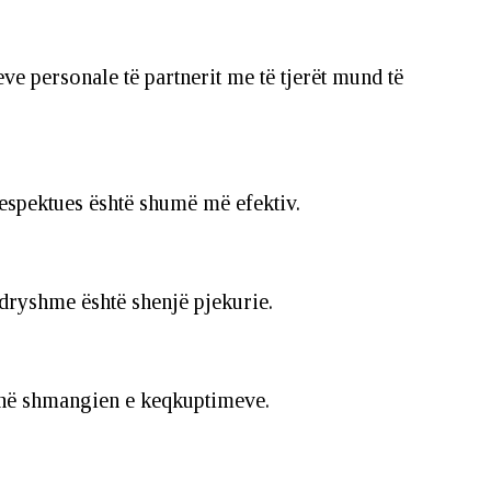
e personale të partnerit me të tjerët mund të
respektues është shumë më efektiv.
dryshme është shenjë pjekurie.
 në shmangien e keqkuptimeve.