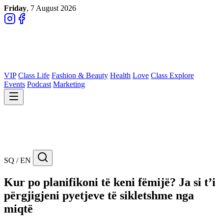
Friday
, 7 August 2026
VIP
Class Life
Fashion & Beauty
Health
Love
Class Explore
Events
Podcast
Marketing
SQ / EN
Kur po planifikoni të keni fëmijë? Ja si t’i
përgjigjeni pyetjeve të sikletshme nga
miqtë