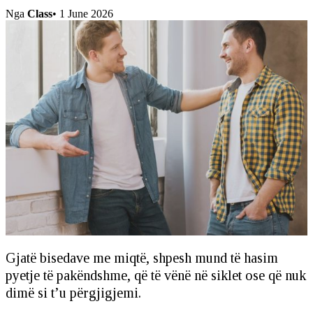
Nga
Class
•
1 June 2026
Gjatë bisedave me miqtë, shpesh mund të hasim
pyetje të pakëndshme, që të vënë në siklet ose që nuk
dimë si t’u përgjigjemi.