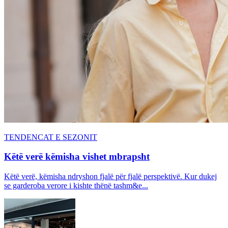
TENDENCAT E SEZONIT
Këtë verë këmisha vishet mbrapsht
Këtë verë, këmisha ndryshon fjalë për fjalë perspektivë. Kur dukej
se garderoba verore i kishte thënë tashm&e...