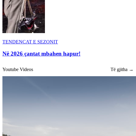
TENDENCAT E SEZONIT
Në 2026 çantat mbahen hapur!
Youtube Videos
Të gjitha →