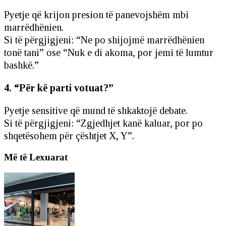
Pyetje që krijon presion të panevojshëm mbi
marrëdhënien.
Si të përgjigjeni: “Ne po shijojmë marrëdhënien
tonë tani” ose “Nuk e di akoma, por jemi të lumtur
bashkë.”
4. “Për kë parti votuat?”
Pyetje sensitive që mund të shkaktojë debate.
Si të përgjigjeni: “Zgjedhjet kanë kaluar, por po
shqetësohem për çështjet X, Y”.
Më të Lexuarat