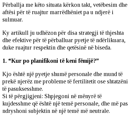
Përballja me këto situata kërkon takt, vetëbesim dhe
aftësi për të ruajtur marrëdhëniet pa u ndjerë i
sulmuar.
Ky artikull ju udhëzon për disa strategji të thjeshta
dhe efektive për të përballuar pyetje të ndërlikuara,
duke ruajtur respektin dhe qetësinë në biseda.
1. “Kur po planifikoni të keni fëmijë?”
Kjo është një pyetje shumë personale dhe mund të
prekë njerëz me probleme të fertilitetit ose shtatzëni
të pasuksesshme.
Si të përgjigjeni: Shpjegoni në mënyrë të
kujdesshme që është një temë personale, dhe më pas
ndryshoni subjektin në një temë më neutrale.