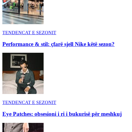
TENDENCAT E SEZONIT
Performance & stil: çfarë sjell Nike këtë sezon?
TENDENCAT E SEZONIT
Eye Patches: obsesioni i ri i bukurisë për meshkuj