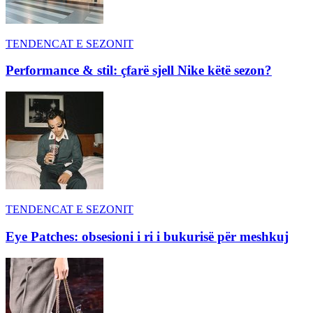
TENDENCAT E SEZONIT
Performance & stil: çfarë sjell Nike këtë sezon?
TENDENCAT E SEZONIT
Eye Patches: obsesioni i ri i bukurisë për meshkuj