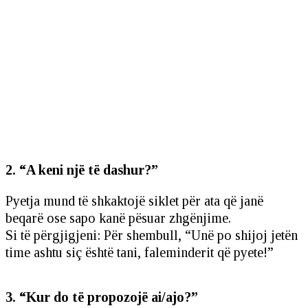
2. “A keni një të dashur?”
Pyetja mund të shkaktojë siklet për ata që janë
beqarë ose sapo kanë pësuar zhgënjime.
Si të përgjigjeni: Për shembull, “Unë po shijoj jetën
time ashtu siç është tani, faleminderit që pyete!”
3. “Kur do të propozojë ai/ajo?”