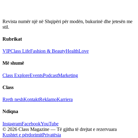
Revista numër një në Shqipëri për modën, bukurinë dhe jetesën me
stil.
Rubrikat
VIP
Class Life
Fashion & Beauty
Health
Love
Më shumë
Class Explore
Events
Podcast
Marketing
Class
Rreth nesh
Kontakt
Reklamo
Karriera
Ndiqna
Instagram
Facebook
YouTube
© 2026 Class Magazine — Të gjitha të drejtat e rezervuara
Kushtet e përdorimit
Privatësia