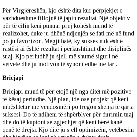
Për Virgjëreshën, kjo është dita kur përpjekjet e
vazhdueshme fillojnë të japin rezultat. Një objektiv
për të cilin keni punuar prej kohësh mund të
realizohet, duke ju dhënë ndjenjën se fati më në fund
po ju favorizon. Megjithatë, ky sukses nuk është
rastësi ai është rezultat i përkushtimit dhe disiplinës
suaj. Kjo periudhë ju sjell më shumë siguri në
vetvete dhe ju motivon të synoni edhe më lart.
Bricjapi
Bricjapi mund të përjetojë një nga ditët më pozitive
të kësaj periudhe. Një plan, ide ose projekt që keni
mbështetur me vendosmëri po tregon shenja të qarta
suksesi. Do të ndiheni të shpërblyer për durimin tuaj
dhe do të kuptoni se zgjedhjet që keni bërë kanë
qenë të drejta. Kjo ditë ju sjell optimizëm, vetëbesim