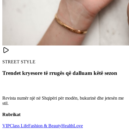
STREET STYLE
Trendet kryesore të rrugës që dalluam këtë sezon
Revista numër një në Shqipëri për modën, bukurinë dhe jetesën me
stil.
Rubrikat
VIP
Class Life
Fashion & Beauty
Health
Love