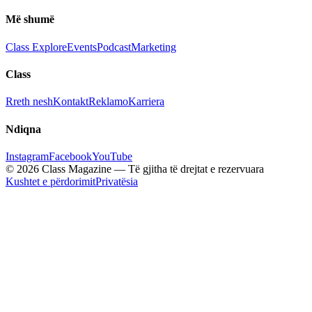
Më shumë
Class Explore
Events
Podcast
Marketing
Class
Rreth nesh
Kontakt
Reklamo
Karriera
Ndiqna
Instagram
Facebook
YouTube
© 2026 Class Magazine — Të gjitha të drejtat e rezervuara
Kushtet e përdorimit
Privatësia