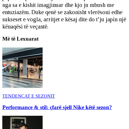
nga sa e kishit imagjinuar dhe kjo ju mbush me
entuziazëm. Duke qenë se zakonisht vlerësoni edhe
sukseset e vogla, arritjet e kësaj dite do t’ju japin një
kënaqësi të veçantë.
Më të Lexuarat
TENDENCAT E SEZONIT
Performance & stil: çfarë sjell Nike këtë sezon?