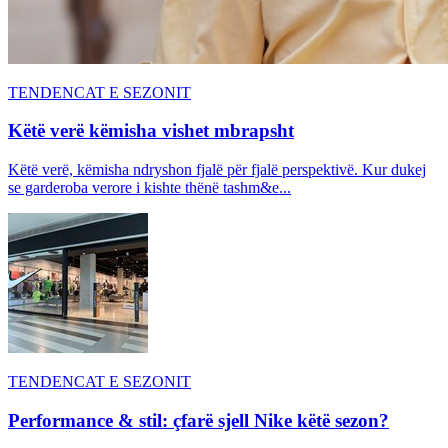
TENDENCAT E SEZONIT
Këtë verë këmisha vishet mbrapsht
Këtë verë, këmisha ndryshon fjalë për fjalë perspektivë. Kur dukej
se garderoba verore i kishte thënë tashm&e...
TENDENCAT E SEZONIT
Performance & stil: çfarë sjell Nike këtë sezon?