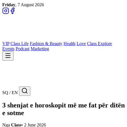
Friday
, 7 August 2026
VIP
Class Life
Fashion & Beauty
Health
Love
Class Explore
Events
Podcast
Marketing
SQ / EN
3 shenjat e horoskopit më me fat për ditën
e sotme
Nga
Class
•
2 June 2026