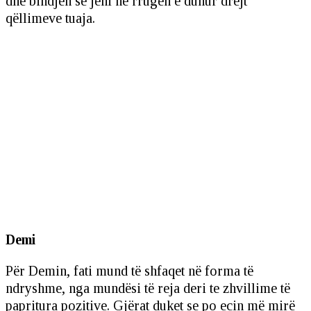
dhe bindjen se jeni në rrugën e duhur drejt
qëllimeve tuaja.
Demi
Për Demin, fati mund të shfaqet në forma të
ndryshme, nga mundësi të reja deri te zhvillime të
papritura pozitive. Gjërat duket se po ecin më mirë