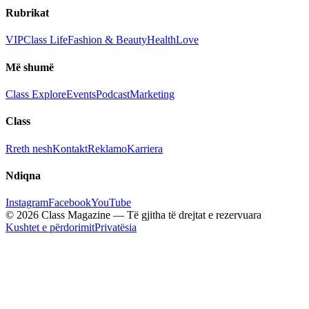
Rubrikat
VIP
Class Life
Fashion & Beauty
Health
Love
Më shumë
Class Explore
Events
Podcast
Marketing
Class
Rreth nesh
Kontakt
Reklamo
Karriera
Ndiqna
Instagram
Facebook
YouTube
© 2026 Class Magazine — Të gjitha të drejtat e rezervuara
Kushtet e përdorimit
Privatësia