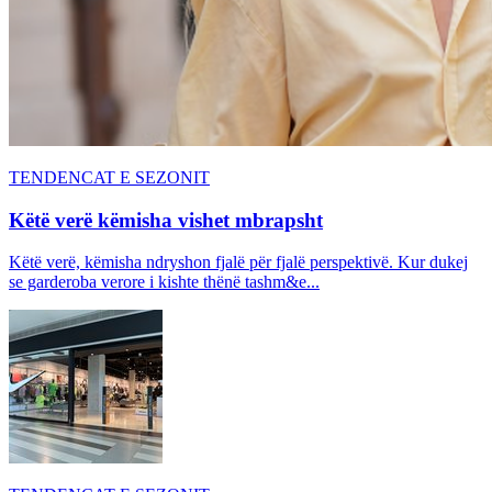
TENDENCAT E SEZONIT
Këtë verë këmisha vishet mbrapsht
Këtë verë, këmisha ndryshon fjalë për fjalë perspektivë. Kur dukej
se garderoba verore i kishte thënë tashm&e...