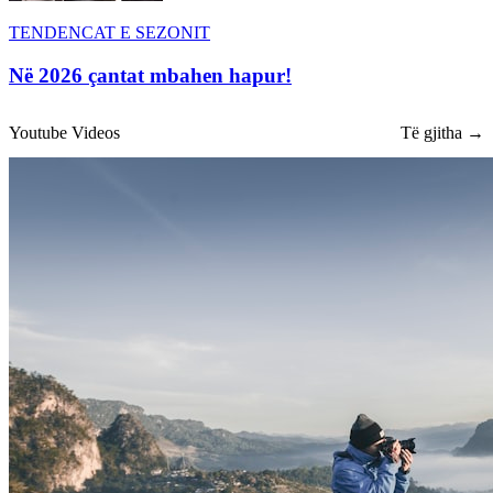
TENDENCAT E SEZONIT
Në 2026 çantat mbahen hapur!
Youtube Videos
Të gjitha →