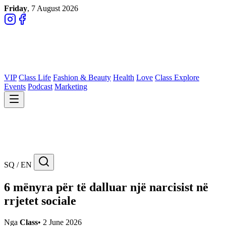
Friday
, 7 August 2026
VIP
Class Life
Fashion & Beauty
Health
Love
Class Explore
Events
Podcast
Marketing
SQ / EN
6 mënyra për të dalluar një narcisist në
rrjetet sociale
Nga
Class
•
2 June 2026