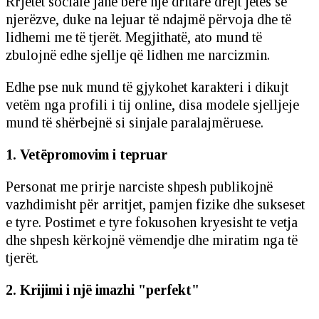
Rrjetet sociale janë bërë një dritare drejt jetës së
njerëzve, duke na lejuar të ndajmë përvoja dhe të
lidhemi me të tjerët. Megjithatë, ato mund të
zbulojnë edhe sjellje që lidhen me narcizmin.
Edhe pse nuk mund të gjykohet karakteri i dikujt
vetëm nga profili i tij online, disa modele sjelljeje
mund të shërbejnë si sinjale paralajmëruese.
1. Vetëpromovim i tepruar
Personat me prirje narciste shpesh publikojnë
vazhdimisht për arritjet, pamjen fizike dhe sukseset
e tyre. Postimet e tyre fokusohen kryesisht te vetja
dhe shpesh kërkojnë vëmendje dhe miratim nga të
tjerët.
2. Krijimi i një imazhi "perfekt"