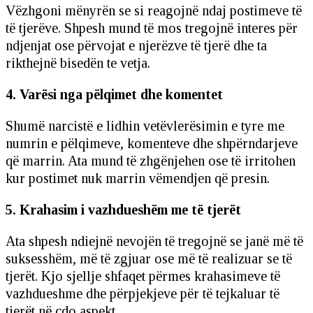
Vëzhgoni mënyrën se si reagojnë ndaj postimeve të
të tjerëve. Shpesh mund të mos tregojnë interes për
ndjenjat ose përvojat e njerëzve të tjerë dhe ta
rikthejnë bisedën te vetja.
4. Varësi nga pëlqimet dhe komentet
Shumë narcistë e lidhin vetëvlerësimin e tyre me
numrin e pëlqimeve, komenteve dhe shpërndarjeve
që marrin. Ata mund të zhgënjehen ose të irritohen
kur postimet nuk marrin vëmendjen që presin.
5. Krahasim i vazhdueshëm me të tjerët
Ata shpesh ndiejnë nevojën të tregojnë se janë më të
suksesshëm, më të zgjuar ose më të realizuar se të
tjerët. Kjo sjellje shfaqet përmes krahasimeve të
vazhdueshme dhe përpjekjeve për të tejkaluar të
tjerët në çdo aspekt.