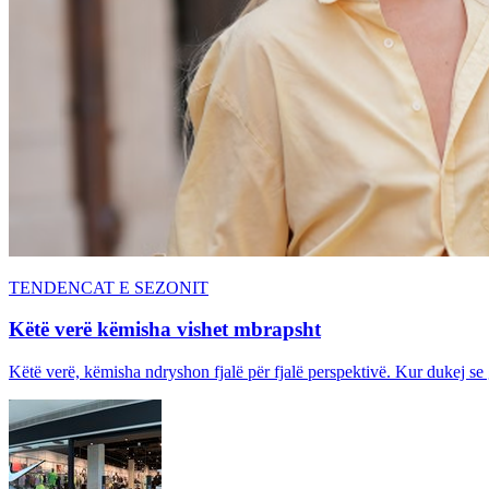
TENDENCAT E SEZONIT
Këtë verë këmisha vishet mbrapsht
Këtë verë, këmisha ndryshon fjalë për fjalë perspektivë. Kur dukej se