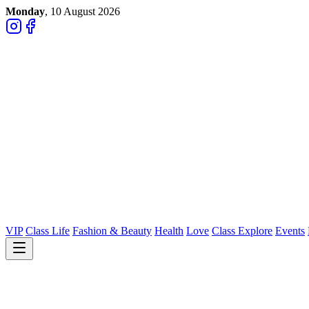
Monday
, 10 August 2026
VIP
Class Life
Fashion & Beauty
Health
Love
Class Explore
Events