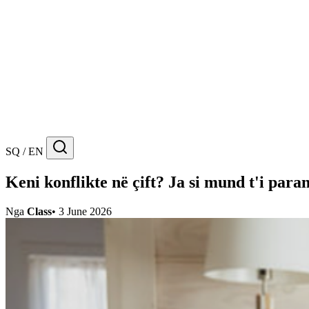
SQ / EN
Keni konflikte në çift? Ja si mund t'i para
Nga
Class
•
3 June 2026