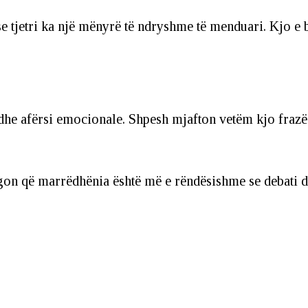
se tjetri ka një mënyrë të ndryshme të menduari. Kjo e 
dhe afërsi emocionale. Shpesh mjafton vetëm kjo frazë që
gon që marrëdhënia është më e rëndësishme se debati dhe