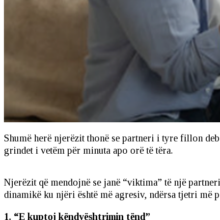
Shumë herë njerëzit thonë se partneri i tyre fillon de
grindet i vetëm për minuta apo orë të tëra.
Njerëzit që mendojnë se janë “viktima” të një partneri 
dinamikë ku njëri është më agresiv, ndërsa tjetri më p
1.
“E kuptoj këndvështrimin tënd”