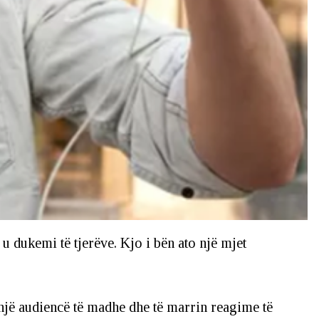
 dukemi të tjerëve. Kjo i bën ato një mjet
 një audiencë të madhe dhe të marrin reagime të