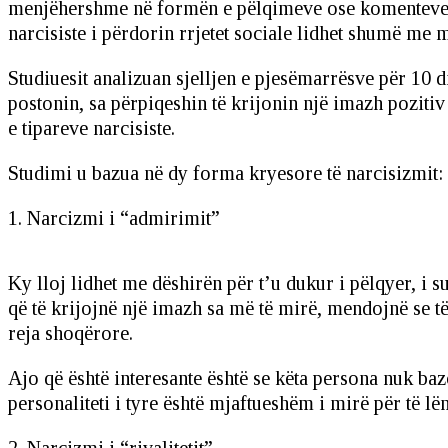
menjëhershme në formën e pëlqimeve ose komenteve of
narcisiste i përdorin rrjetet sociale lidhet shumë me m
Studiuesit analizuan sjelljen e pjesëmarrësve për 10 di
postonin, sa përpiqeshin të krijonin një imazh pozitiv
e tipareve narcisiste.
Studimi u bazua në dy forma kryesore të narcisizmit:
1. Narcizmi i “admirimit”
Ky lloj lidhet me dëshirën për t’u dukur i pëlqyer, i
që të krijojnë një imazh sa më të mirë, mendojnë se të
reja shoqërore.
Ajo që është interesante është se këta persona nuk b
personaliteti i tyre është mjaftueshëm i mirë për të lë