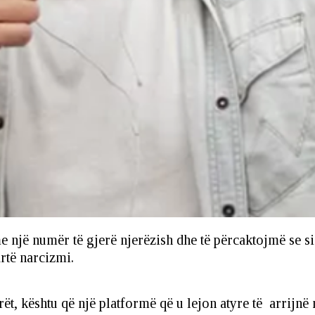
jë numër të gjerë njerëzish dhe të përcaktojmë se si u
rtë narcizmi.
ët, kështu që një platformë që u lejon atyre të arrijnë