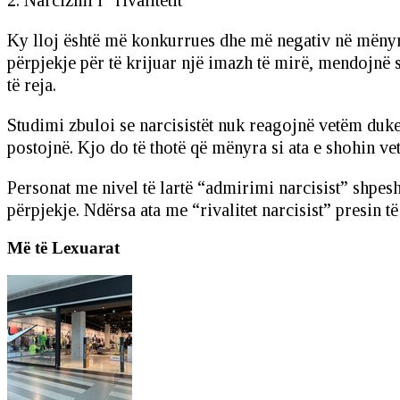
2. Narcizmi i “rivalitetit”
Ky lloj është më konkurrues dhe më negativ në mënyrë
përpjekje për të krijuar një imazh të mirë, mendojnë 
të reja.
Studimi zbuloi se narcisistët nuk reagojnë vetëm duke
postojnë. Kjo do të thotë që mënyra si ata e shohin ve
Personat me nivel të lartë “admirimi narcisist” shpes
përpjekje. Ndërsa ata me “rivalitet narcisist” presin të
Më të Lexuarat