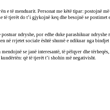
n e të menduarit. Personat me këtë tipar: postojnë më
se të tjerët do t’i gjykojnë keq dhe besojnë se postime
 postuar ndryshe, por edhe duke parashikuar ndryshe rea
ten në rrjetet sociale është shumë e ndikuar nga bindje
h mendojnë se janë interesantë, të pëlqyer dhe tërheqë
 kundërtën: që të tjerët t’i shohin më negativisht.