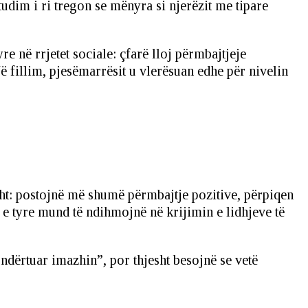
dim i ri tregon se mënyra si njerëzit me tipare
re në rrjetet sociale: çfarë lloj përmbajtjeje
Në fillim, pjesëmarrësit u vlerësuan edhe për nivelin
sht: postojnë më shumë përmbajtje pozitive, përpiqen
t e tyre mund të ndihmojnë në krijimin e lidhjeve të
ndërtuar imazhin”, por thjesht besojnë se vetë