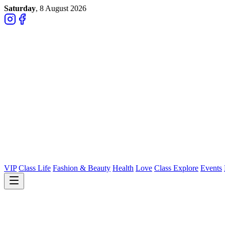
Saturday
, 8 August 2026
VIP
Class Life
Fashion & Beauty
Health
Love
Class Explore
Events