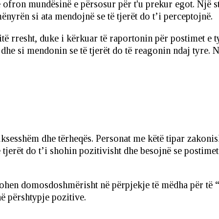
ron mundësinë e përsosur për t'u prekur egot. Një stu
ënyrën si ata mendojnë se të tjerët do t’i perceptojnë.
të rresht, duke i kërkuar të raportonin për postimet e ty
 dhe si mendonin se të tjerët do të reagonin ndaj tyre. 
 suksesshëm dhe tërheqës. Personat me këtë tipar zakoni
 tjerët do t’i shohin pozitivisht dhe besojnë se postime
azohen domosdoshmërisht në përpjekje të mëdha për të “
në përshtypje pozitive.