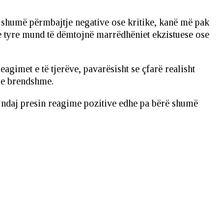
 shumë përmbajtje negative ose kritike, kanë më pak
t e tyre mund të dëmtojnë marrëdhëniet ekzistuese ose
gimet e të tjerëve, pavarësisht se çfarë realisht
t e brendshme.
s, ndaj presin reagime pozitive edhe pa bërë shumë