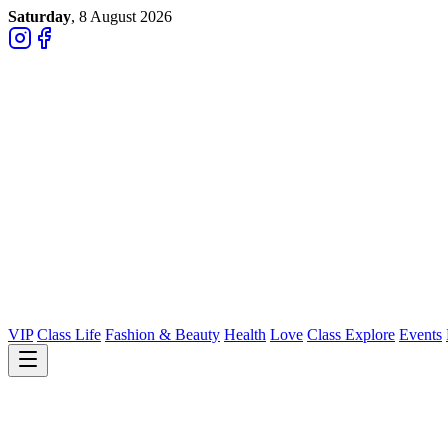
Saturday
, 8 August 2026
VIP
Class Life
Fashion & Beauty
Health
Love
Class Explore
Events