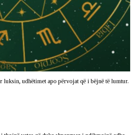
ër luksin, udhëtimet apo përvojat që i bëjnë të lumtur.