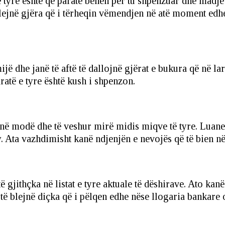
 tyre është që paratë bëhen për tu shpenzuar dhe madje
jnë gjëra që i tërheqin vëmendjen në atë moment edhe 
mijë dhe janë të aftë të dallojnë gjërat e bukura që në 
aratë e tyre është kush i shpenzon.
 në modë dhe të veshur mirë midis miqve të tyre. Luanet
. Ata vazhdimisht kanë ndjenjën e nevojës që të bien në 
ë gjithçka në listat e tyre aktuale të dëshirave. Ato kan
 blejnë diçka që i pëlqen edhe nëse llogaria bankare os