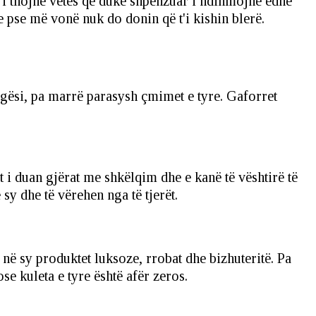
 i thojnë vetes që duke shpenzuar i ndihmojnë edhe
pse më vonë nuk do donin që t'i kishin blerë.
largësi, pa marrë parasysh çmimet e tyre. Gaforret
 i duan gjërat me shkëlqim dhe e kanë të vështirë të
sy dhe të vërehen nga të tjerët.
ë në sy produktet luksoze, rrobat dhe bizhuteritë. Pa
e kuleta e tyre është afër zeros.