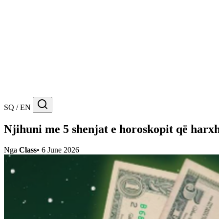
SQ / EN
Njihuni me 5 shenjat e horoskopit që har
Nga
Class
•
6 June 2026