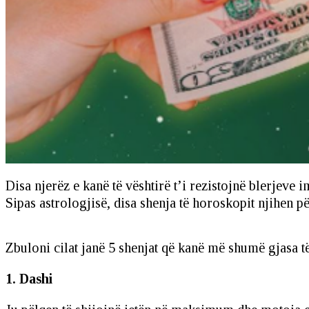
Disa njerëz e kanë të vështirë t’i rezistojnë blerjeve 
Sipas astrologjisë, disa shenja të horoskopit njihen p
Zbuloni cilat janë 5 shenjat që kanë më shumë gjasa t
1. Dashi