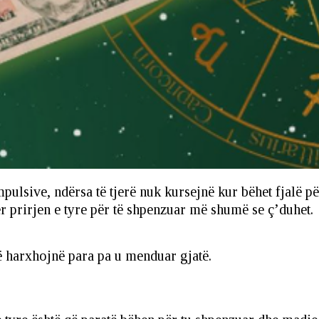
impulsive, ndërsa të tjerë nuk kursejnë kur bëhet fjalë p
ër prirjen e tyre për të shpenzuar më shumë se ç’duhet.
ë harxhojnë para pa u menduar gjatë.