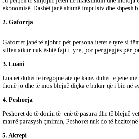
Ju pëlqen të shijojnë jetën në maksimum dhe motoja e
ekonomisë. Dashët janë shumë impulsiv dhe shpesh ble
2. Gaforrja
Gaforret janë të njohur për personalitetet e tyre si fë
sillen sikur nuk është faji i tyre, por përgjegjës për p
3. Luani
Luanët duhet të tregojnë atë që kanë, duhet të jenë më
thonë jo dhe të mos blejnë diçka e bukur që i bie në sy
4. Peshorja
Peshoret do të donin të jenë të pasura dhe të blejnë vet
marrë parasysh çmimin, Peshoret nuk do të hezitojnë të
5. Akrepi