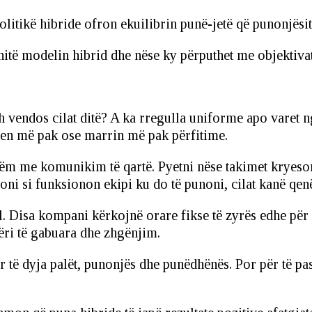
olitikë hibride ofron ekuilibrin punë-jetë që punonjësit
itë modelin hibrid dhe nëse ky përputhet me objektivat 
h vendos cilat ditë? A ka rregulla uniforme apo varet n
hen më pak ose marrin më pak përfitime.
ëm me komunikim të qartë. Pyetni nëse takimet kryesor
oni si funksionon ekipi ku do të punoni, cilat kanë qenë
ël. Disa kompani kërkojnë orare fikse të zyrës edhe për p
ëri të gabuara dhe zhgënjim.
ër të dyja palët, punonjës dhe punëdhënës. Por për të pa