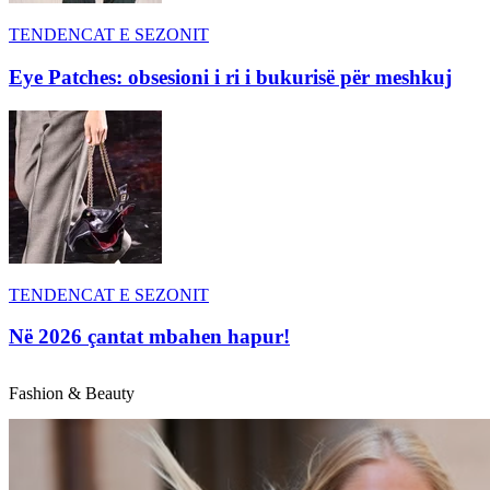
TENDENCAT E SEZONIT
Eye Patches: obsesioni i ri i bukurisë për meshkuj
TENDENCAT E SEZONIT
Në 2026 çantat mbahen hapur!
Fashion & Beauty