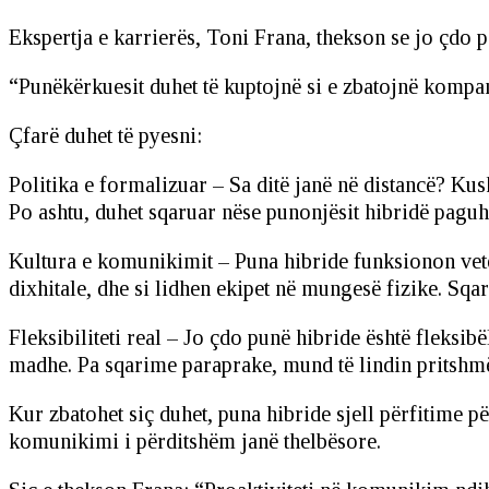
Ekspertja e karrierës, Toni Frana, thekson se jo çdo p
“Punëkërkuesit duhet të kuptojnë si e zbatojnë kompan
Çfarë duhet të pyesni:
Politika e formalizuar – Sa ditë janë në distancë? Kus
Po ashtu, duhet sqaruar nëse punonjësit hibridë pagu
Kultura e komunikimit – Puna hibride funksionon vet
dixhitale, dhe si lidhen ekipet në mungesë fizike. Sqar
Fleksibiliteti real – Jo çdo punë hibride është fleksib
madhe. Pa sqarime paraprake, mund të lindin pritshm
Kur zbatohet siç duhet, puna hibride sjell përfitime p
komunikimi i përditshëm janë thelbësore.