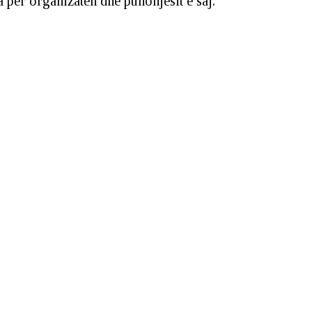
a për organizatën dhe punonjësit e saj.”