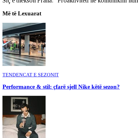
Siç e thekson Frana: “Proaktiviteti në komunikim ndih
Më të Lexuarat
TENDENCAT E SEZONIT
Performance & stil: çfarë sjell Nike këtë sezon?