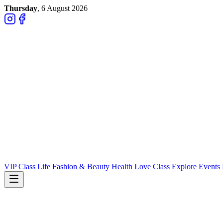
Thursday
, 6 August 2026
VIP
Class Life
Fashion & Beauty
Health
Love
Class Explore
Events