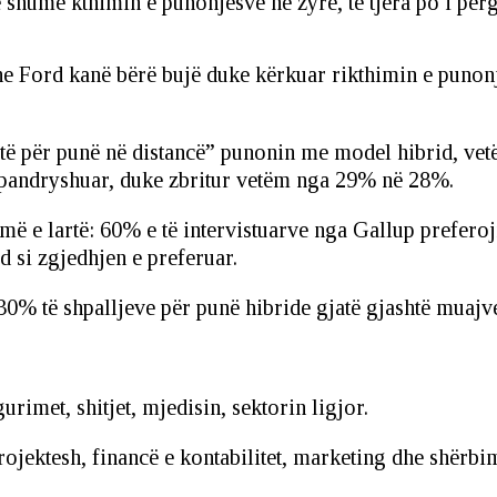
shumë kthimin e punonjësve në zyrë, të tjera po i pë
Ford kanë bërë bujë duke kërkuar rikthimin e punonjësv
ftë për punë në distancë” punonin me model hibrid, vet
të pandryshuar, duke zbritur vetëm nga 29% në 28%.
umë e lartë: 60% e të intervistuarve nga Gallup prefero
d si zgjedhjen e preferuar.
 30% të shpalljeve për punë hibride gjatë gjashtë muaj
urimet, shitjet, mjedisin, sektorin ligjor.
jektesh, financë e kontabilitet, marketing dhe shërbim