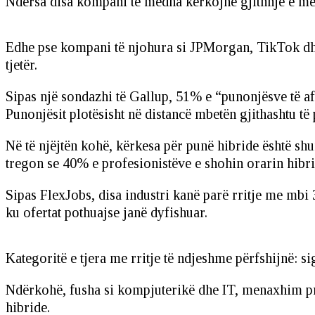
Ndërsa disa kompani të mëdha kërkojnë gjithnjë e më 
Edhe pse kompani të njohura si JPMorgan, TikTok dhe 
tjetër.
Sipas një sondazhi të Gallup, 51% e “punonjësve të a
Punonjësit plotësisht në distancë mbetën gjithashtu 
Në të njëjtën kohë, kërkesa për punë hibride është sh
tregon se 40% e profesionistëve e shohin orarin hibri
Sipas FlexJobs, disa industri kanë parë rritje me mbi
ku ofertat pothuajse janë dyfishuar.
Kategoritë e tjera me rritje të ndjeshme përfshijnë: sig
Ndërkohë, fusha si kompjuterikë dhe IT, menaxhim pro
hibride.