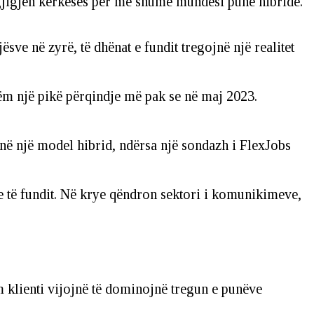
rgjigjen kërkesës për më shumë mundësi pune hibride.
e në zyrë, të dhënat e fundit tregojnë një realitet
ëm një pikë përqindje më pak se në maj 2023.
jnë një model hibrid, ndërsa një sondazh i FlexJobs
ve të fundit. Në krye qëndron sektori i komunikimeve,
 klienti vijojnë të dominojnë tregun e punëve