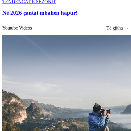
TENDENCAT E SEZONIT
Në 2026 çantat mbahen hapur!
Youtube Videos
Të gjitha →