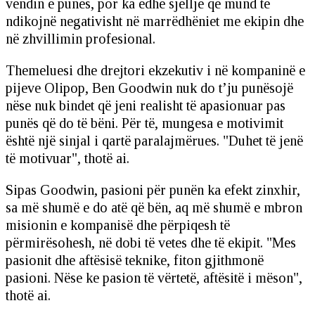
vendin e punës, por ka edhe sjellje që mund të
ndikojnë negativisht në marrëdhëniet me ekipin dhe
në zhvillimin profesional.
Themeluesi dhe drejtori ekzekutiv i në kompaninë e
pijeve Olipop, Ben Goodwin nuk do t’ju punësojë
nëse nuk bindet që jeni realisht të apasionuar pas
punës që do të bëni. Për të, mungesa e motivimit
është një sinjal i qartë paralajmërues. "Duhet të jenë
të motivuar", thotë ai.
Sipas Goodwin, pasioni për punën ka efekt zinxhir,
sa më shumë e do atë që bën, aq më shumë e mbron
misionin e kompanisë dhe përpiqesh të
përmirësohesh, në dobi të vetes dhe të ekipit. "Mes
pasionit dhe aftësisë teknike, fiton gjithmonë
pasioni. Nëse ke pasion të vërtetë, aftësitë i mëson",
thotë ai.