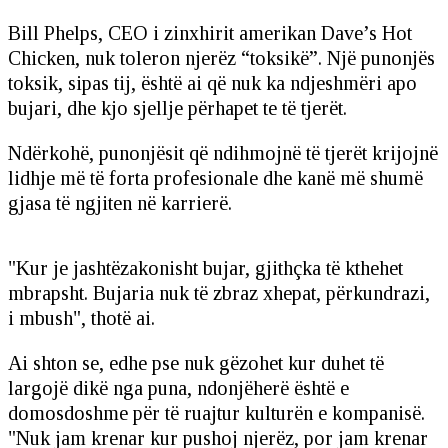
Bill Phelps, CEO i zinxhirit amerikan Dave’s Hot
Chicken, nuk toleron njerëz “toksikë”. Një punonjës
toksik, sipas tij, është ai që nuk ka ndjeshmëri apo
bujari, dhe kjo sjellje përhapet te të tjerët.
Ndërkohë, punonjësit që ndihmojnë të tjerët krijojnë
lidhje më të forta profesionale dhe kanë më shumë
gjasa të ngjiten në karrierë.
"Kur je jashtëzakonisht bujar, gjithçka të kthehet
mbrapsht. Bujaria nuk të zbraz xhepat, përkundrazi,
i mbush", thotë ai.
Ai shton se, edhe pse nuk gëzohet kur duhet të
largojë dikë nga puna, ndonjëherë është e
domosdoshme për të ruajtur kulturën e kompanisë.
"Nuk jam krenar kur pushoj njerëz, por jam krenar