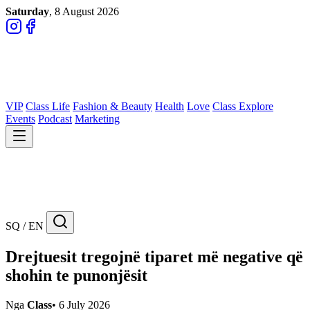
Saturday
, 8 August 2026
VIP
Class Life
Fashion & Beauty
Health
Love
Class Explore
Events
Podcast
Marketing
SQ / EN
Drejtuesit tregojnë tiparet më negative që
shohin te punonjësit
Nga
Class
•
6 July 2026