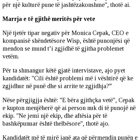
për një kulturë pune të jashtëzakonshme", thotë ai.
Marrja e të gjithë meritës për vete
Një tjetër tipar negativ për Monica Cepak, CEO e
kompanisë shëndetësore Wisp, është punonjësi që
mendon se mund t’i zgjidhë të gjitha problemet
vetëm.
Për ta shmangur këtë gjatë intervistave, ajo pyet
kandidatët: "Cili është problemi më i vështirë që ke
zgjidhur në punë dhe si arrite te zgjidhja?”
Nëse përgjigjja është: "E bëra gjithçka vetë", Cepak
e kupton menjëherë që ai person nuk di të punojë në
ekip. "Ne jemi një ekip, dhe aftësia për të
bashkëpunuar është thelbësore", thotë ajo.
Kandidatët më të mirë janë ata që përmendin punën e