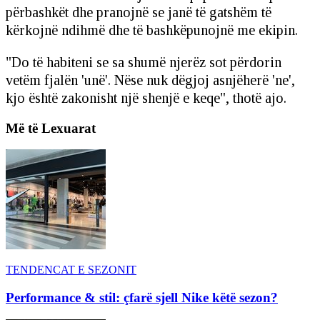
përbashkët dhe pranojnë se janë të gatshëm të
kërkojnë ndihmë dhe të bashkëpunojnë me ekipin.
"Do të habiteni se sa shumë njerëz sot përdorin
vetëm fjalën 'unë'. Nëse nuk dëgjoj asnjëherë 'ne',
kjo është zakonisht një shenjë e keqe", thotë ajo.
Më të Lexuarat
TENDENCAT E SEZONIT
Performance & stil: çfarë sjell Nike këtë sezon?