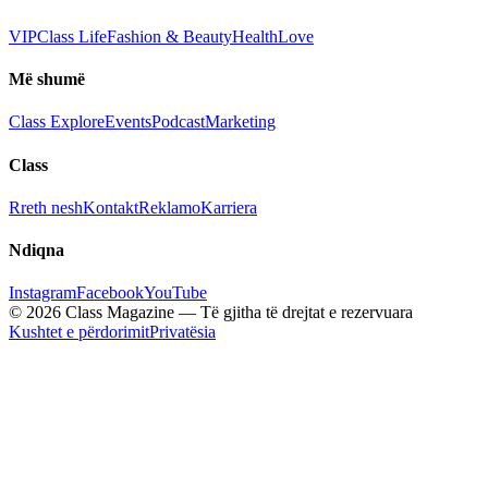
VIP
Class Life
Fashion & Beauty
Health
Love
Më shumë
Class Explore
Events
Podcast
Marketing
Class
Rreth nesh
Kontakt
Reklamo
Karriera
Ndiqna
Instagram
Facebook
YouTube
© 2026 Class Magazine — Të gjitha të drejtat e rezervuara
Kushtet e përdorimit
Privatësia