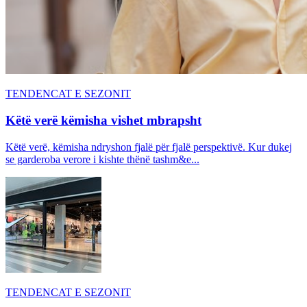
TENDENCAT E SEZONIT
Këtë verë këmisha vishet mbrapsht
Këtë verë, këmisha ndryshon fjalë për fjalë perspektivë. Kur dukej
se garderoba verore i kishte thënë tashm&e...
TENDENCAT E SEZONIT