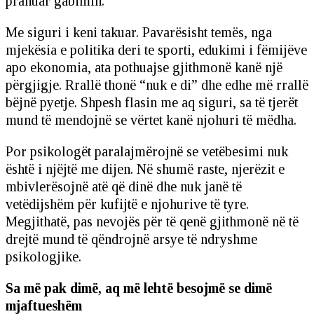
pranuar gabimin.
Me siguri i keni takuar. Pavarësisht temës, nga
mjekësia e politika deri te sporti, edukimi i fëmijëve
apo ekonomia, ata pothuajse gjithmonë kanë një
përgjigje. Rrallë thonë “nuk e di” dhe edhe më rrallë
bëjnë pyetje. Shpesh flasin me aq siguri, sa të tjerët
mund të mendojnë se vërtet kanë njohuri të mëdha.
Por psikologët paralajmërojnë se vetëbesimi nuk
është i njëjtë me dijen. Në shumë raste, njerëzit e
mbivlerësojnë atë që dinë dhe nuk janë të
vetëdijshëm për kufijtë e njohurive të tyre.
Megjithatë, pas nevojës për të qenë gjithmonë në të
drejtë mund të qëndrojnë arsye të ndryshme
psikologjike.
Sa më pak dimë, aq më lehtë besojmë se dimë
mjaftueshëm