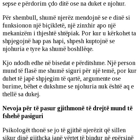
sepse e përdorim çdo ditë ose na duket e njohur.
Për shembull, shumë njerëz mendojnë se e dinë si
funksionon një biçikletë, një zinxhir apo një
mekanizëm i thjeshtë shtëpiak. Por kur u kërkohet ta
shpjegojnë hap pas hapi, shpesh kuptojnë se
njohuria e tyre ka shumë boshllëqe.
Kjo ndodh edhe në bisedat e përditshme. Një person
mund të flasë me shumë siguri për një temë, por kur
duhet të japë shpjegim të qartë, argumente ose
burime, bëhet e dukshme se njohuria nuk është aq e
thellë sa dukej.
Nevoja për të pasur gjithmonë të drejtë mund të
fshehë pasiguri
Psikologët thonë se jo të gjithë njerëzit që sillen
sikur dinë gjithçka janë vërtet të bindur në epërsinë