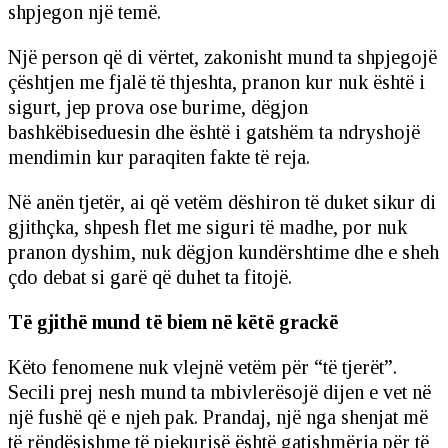
shpjegon një temë.
Një person që di vërtet, zakonisht mund ta shpjegojë
çështjen me fjalë të thjeshta, pranon kur nuk është i
sigurt, jep prova ose burime, dëgjon
bashkëbiseduesin dhe është i gatshëm ta ndryshojë
mendimin kur paraqiten fakte të reja.
Në anën tjetër, ai që vetëm dëshiron të duket sikur di
gjithçka, shpesh flet me siguri të madhe, por nuk
pranon dyshim, nuk dëgjon kundërshtime dhe e sheh
çdo debat si garë që duhet ta fitojë.
Të gjithë mund të biem në këtë grackë
Këto fenomene nuk vlejnë vetëm për “të tjerët”.
Secili prej nesh mund ta mbivlerësojë dijen e vet në
një fushë që e njeh pak. Prandaj, një nga shenjat më
të rëndësishme të pjekurisë është gatishmëria për të