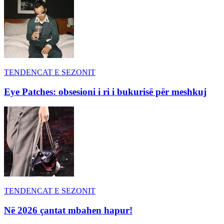
TENDENCAT E SEZONIT
Eye Patches: obsesioni i ri i bukurisë për meshkuj
TENDENCAT E SEZONIT
Në 2026 çantat mbahen hapur!