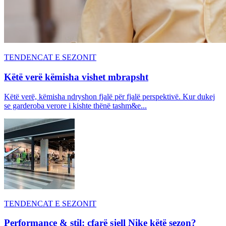
TENDENCAT E SEZONIT
Këtë verë këmisha vishet mbrapsht
Këtë verë, këmisha ndryshon fjalë për fjalë perspektivë. Kur dukej
se garderoba verore i kishte thënë tashm&e...
TENDENCAT E SEZONIT
Performance & stil: çfarë sjell Nike këtë sezon?