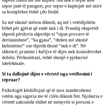
shpesh flasin më me kujdes. Ata nuk e bëjnë këtë
sepse janë të pasigurt, por sepse e kuptojnë më mirë
sa komplekse është çdo fushë.
Sa më shumë mëson dikush, aq më i vetëdijshëm
bëhet për gjërat që ende nuk i di. Prandaj ekspertët
shpesh përdorin shprehje si “sipas provave të
deritanishme”, “ka gjasa”, “duhen më shumë
hulumtime” ose thjesht thonë “nuk e di”. Në
shkencë, pranimi i kufijve të dijes nuk konsiderohet
dobësi. Përkundrazi, është shenjë e pjekurisë
intelektuale.
Si ta dallojmë dijen e vërtetë nga vetëbesimi i
tepruar?
Psikologët këshillojnë që të mos mashtrohemi
vetëm nga siguria me të cilën dikush flet. Njohuria e
vërtetë zakonisht shihet në mënyrën si personi e