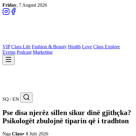
Friday
, 7 August 2026
VIP
Class Life
Fashion & Beauty
Health
Love
Class Explore
Events
Podcast
Marketing
SQ / EN
Pse disa njerëz sillen sikur dinë gjithçka?
Psikologët zbulojnë tiparin që i tradhton
Nga
Class
•
8 July 2026