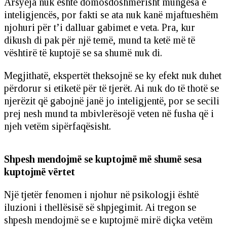
Arsyeja nuk është domosdoshmërisht mungesa e
inteligjencës, por fakti se ata nuk kanë mjaftueshëm
njohuri për t’i dalluar gabimet e veta. Pra, kur
dikush di pak për një temë, mund ta ketë më të
vështirë të kuptojë se sa shumë nuk di.
Megjithatë, ekspertët theksojnë se ky efekt nuk duhet
përdorur si etiketë për të tjerët. Ai nuk do të thotë se
njerëzit që gabojnë janë jo inteligjentë, por se secili
prej nesh mund ta mbivlerësojë veten në fusha që i
njeh vetëm sipërfaqësisht.
Shpesh mendojmë se kuptojmë më shumë sesa
kuptojmë vërtet
Një tjetër fenomen i njohur në psikologji është
iluzioni i thellësisë së shpjegimit. Ai tregon se
shpesh mendojmë se e kuptojmë mirë diçka vetëm