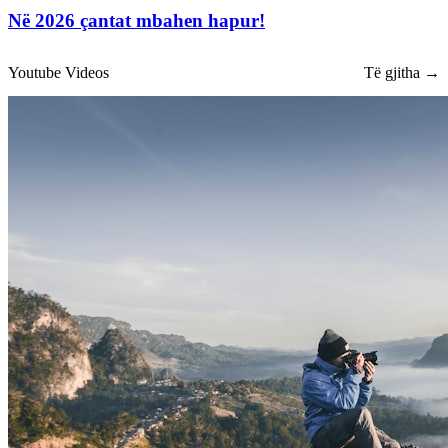
Në 2026 çantat mbahen hapur!
Youtube Videos
Të gjitha →