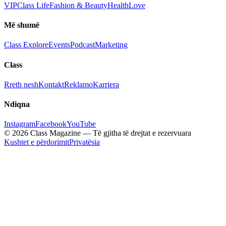
VIP
Class Life
Fashion & Beauty
Health
Love
Më shumë
Class Explore
Events
Podcast
Marketing
Class
Rreth nesh
Kontakt
Reklamo
Karriera
Ndiqna
Instagram
Facebook
YouTube
© 2026 Class Magazine — Të gjitha të drejtat e rezervuara
Kushtet e përdorimit
Privatësia