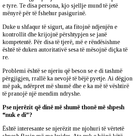
e tyre. Te disa persona, kjo sjellje mund të jetë
mënyrë për të fshehur pasigurinë.
Duke u shfaqur të sigurt, ata fitojnë ndjenjën e
kontrollit dhe krijojnë përshtypjen se janë
kompetentë. Për disa të tjerë, më e rëndësishme
është të duken autoritativë sesa të mësojnë diçka të
re.
Problemi është se njeriu që beson se e di tashmë
përgjigjen, rrallë ka nevojë të bëjë pyetje. Ai dëgjon
më pak, ndërpret më shumë dhe e ka më të vështirë
të pranojë një mendim ndryshe.
Pse njerëzit që dinë më shumë thonë më shpesh
“nuk e di”?
Është interesante se njerëzit me njohuri të vërtetë