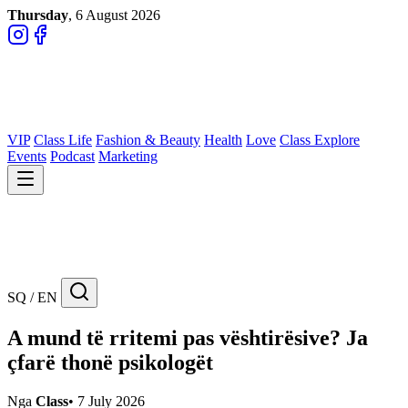
Thursday
, 6 August 2026
VIP
Class Life
Fashion & Beauty
Health
Love
Class Explore
Events
Podcast
Marketing
SQ / EN
A mund të rritemi pas vështirësive? Ja
çfarë thonë psikologët
Nga
Class
•
7 July 2026