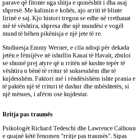
parave që fitonte nga shitja e qumështit i dha asaj
shpresë. Me kalimin e kohës, ajo arriti të blinte
lirinë e saj. Kjo histori tregon se edhe në rrethanat
më të vështira, shpresa dhe një mundësi e vogël
mund të bëhen pikënisja e një jete të re.
Studiuesja Emmy Werner, e cila ndoqi për dekada
jetën e fëmijëve në ishullin Kauai të Havait, zbuloi
se shumë prej atyre që u rritën në kushte tepër të
vështira u bënë të rritur të suksesshëm dhe të
kujdesshëm. Faktori më i rëndësishëm ishte prania e
të paktën një të rrituri të dashur dhe mbështetës, si
një mësues, i afërm ose kujdestar.
Rritja pas traumës
Psikologët Richard Tedeschi dhe Lawrence Calhoun
e quajnë këtë fenomen "rritje pas traumës". Sipas