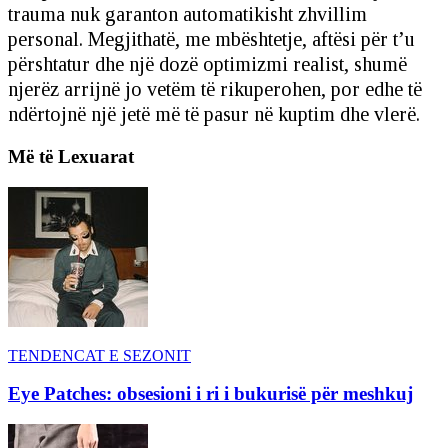
trauma nuk garanton automatikisht zhvillim
personal. Megjithatë, me mbështetje, aftësi për t’u
përshtatur dhe një dozë optimizmi realist, shumë
njerëz arrijnë jo vetëm të rikuperohen, por edhe të
ndërtojnë një jetë më të pasur në kuptim dhe vlerë.
Më të Lexuarat
TENDENCAT E SEZONIT
Eye Patches: obsesioni i ri i bukurisë për meshkuj