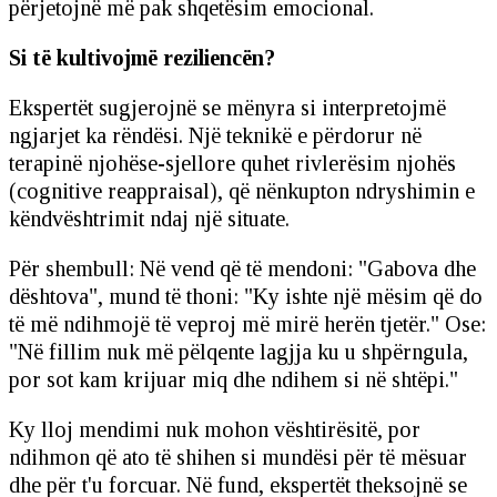
përjetojnë më pak shqetësim emocional.
Si të kultivojmë reziliencën?
Ekspertët sugjerojnë se mënyra si interpretojmë
ngjarjet ka rëndësi. Një teknikë e përdorur në
terapinë njohëse-sjellore quhet rivlerësim njohës
(cognitive reappraisal), që nënkupton ndryshimin e
këndvështrimit ndaj një situate.
Për shembull: Në vend që të mendoni: "Gabova dhe
dështova", mund të thoni: "Ky ishte një mësim që do
të më ndihmojë të veproj më mirë herën tjetër." Ose:
"Në fillim nuk më pëlqente lagjja ku u shpërngula,
por sot kam krijuar miq dhe ndihem si në shtëpi."
Ky lloj mendimi nuk mohon vështirësitë, por
ndihmon që ato të shihen si mundësi për të mësuar
dhe për t'u forcuar. Në fund, ekspertët theksojnë se