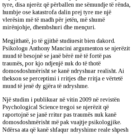
tyre, disa njerëz që përballen me sëmundje të rënda,
humbje ose katastrofa dalin prej tyre me një
vlerësim më të madh për jetën, më shumë
mirënjohje, dhembshuri dhe mençuri.
Megjithatë, jo të gjithë studiuesit bien dakord.
Psikologu Anthony Mancini argumenton se njerëzit
mund të besojnë se janë bërë më të fortë pas
traumës, por kjo ndjenjë nuk do të thotë
domosdoshmërisht se kanë ndryshuar realisht. Ai
thekson se perceptimi i rritjes dhe rritja e vërtetë
mund të jenë dy gjëra të ndryshme.
Një studim i publikuar në vitin 2009 në revistën
Psychological Science tregoi se njerëzit që
raportojnë se janë rritur pas traumës nuk kanë
domosdoshmërisht më pak vuajtje psikologjike.
Ndërsa ata që kanë shfaqur ndryshime reale shpesh