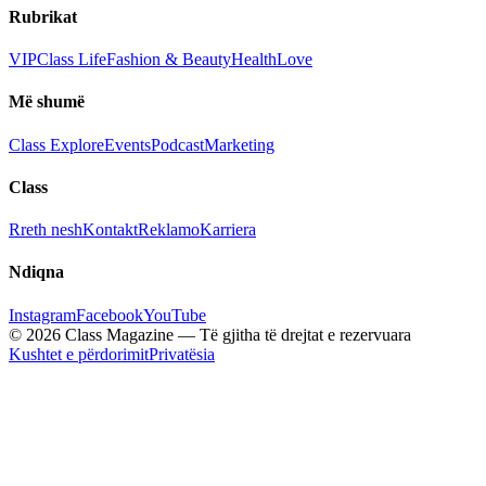
Rubrikat
VIP
Class Life
Fashion & Beauty
Health
Love
Më shumë
Class Explore
Events
Podcast
Marketing
Class
Rreth nesh
Kontakt
Reklamo
Karriera
Ndiqna
Instagram
Facebook
YouTube
© 2026 Class Magazine — Të gjitha të drejtat e rezervuara
Kushtet e përdorimit
Privatësia