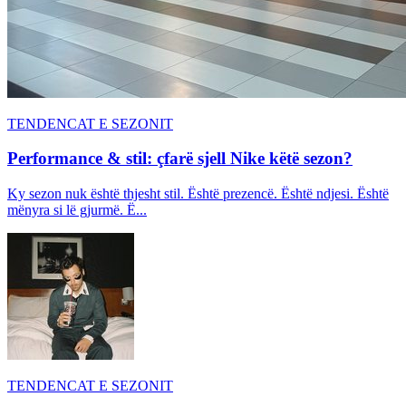
TENDENCAT E SEZONIT
Performance & stil: çfarë sjell Nike këtë sezon?
Ky sezon nuk është thjesht stil. Është prezencë. Është ndjesi. Është
mënyra si lë gjurmë. Ë...
TENDENCAT E SEZONIT