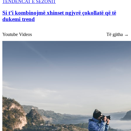
TENDENCAT E SEZONIT
Si t’i kombinojmë xhinset ngjyrë çokollatë që të
dukemi trend
Youtube Videos
Të gjitha →