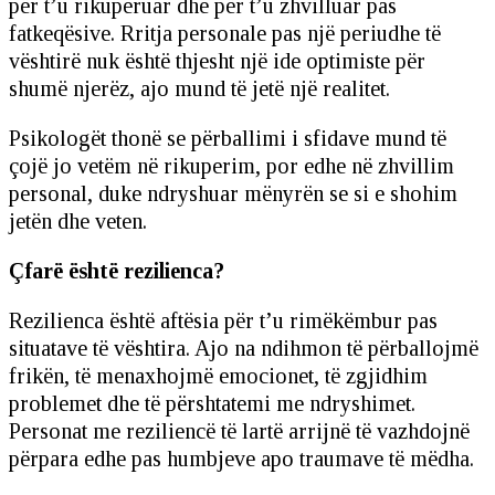
për t’u rikuperuar dhe për t’u zhvilluar pas
fatkeqësive. Rritja personale pas një periudhe të
vështirë nuk është thjesht një ide optimiste për
shumë njerëz, ajo mund të jetë një realitet.
Psikologët thonë se përballimi i sfidave mund të
çojë jo vetëm në rikuperim, por edhe në zhvillim
personal, duke ndryshuar mënyrën se si e shohim
jetën dhe veten.
Çfarë është rezilienca?
Rezilienca është aftësia për t’u rimëkëmbur pas
situatave të vështira. Ajo na ndihmon të përballojmë
frikën, të menaxhojmë emocionet, të zgjidhim
problemet dhe të përshtatemi me ndryshimet.
Personat me reziliencë të lartë arrijnë të vazhdojnë
përpara edhe pas humbjeve apo traumave të mëdha.