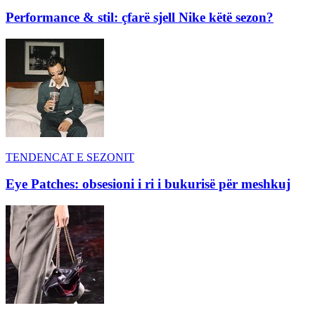
Performance & stil: çfarë sjell Nike këtë sezon?
TENDENCAT E SEZONIT
Eye Patches: obsesioni i ri i bukurisë për meshkuj