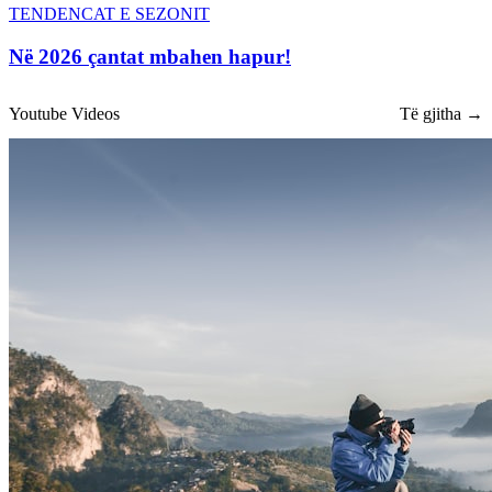
TENDENCAT E SEZONIT
Në 2026 çantat mbahen hapur!
Youtube Videos
Të gjitha →