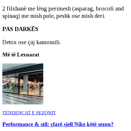
2 filxhanë me lëng perimesh (asparag, brocoli and
spinaq) me mish pule, peshk ose mish deri.
PAS DARKËS
Detox ose çaj kamomili.
Më të Lexuarat
TENDENCAT E SEZONIT
Performance & stil: çfarë sjell Nike këtë sezon?