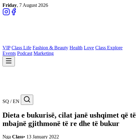
Friday
, 7 August 2026
VIP
Class Life
Fashion & Beauty
Health
Love
Class Explore
Events
Podcast
Marketing
SQ / EN
Dieta e bukurisë, cilat janë ushqimet që të
mbajnë gjithmonë të re dhe të bukur
Nga
Class
•
13 January 2022