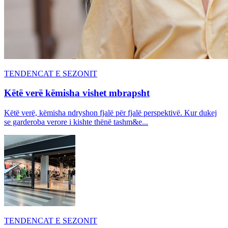
TENDENCAT E SEZONIT
Këtë verë këmisha vishet mbrapsht
Këtë verë, këmisha ndryshon fjalë për fjalë perspektivë. Kur dukej
se garderoba verore i kishte thënë tashm&e...
TENDENCAT E SEZONIT