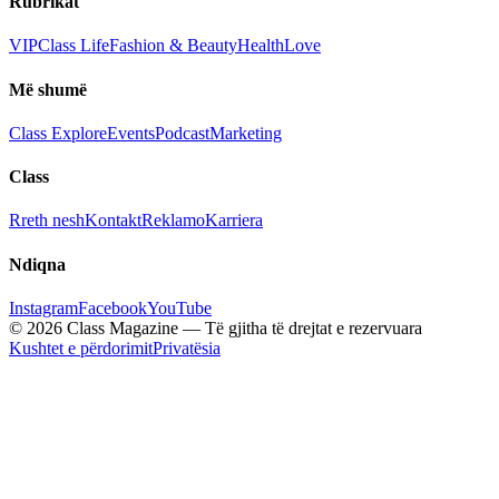
Rubrikat
VIP
Class Life
Fashion & Beauty
Health
Love
Më shumë
Class Explore
Events
Podcast
Marketing
Class
Rreth nesh
Kontakt
Reklamo
Karriera
Ndiqna
Instagram
Facebook
YouTube
© 2026 Class Magazine — Të gjitha të drejtat e rezervuara
Kushtet e përdorimit
Privatësia