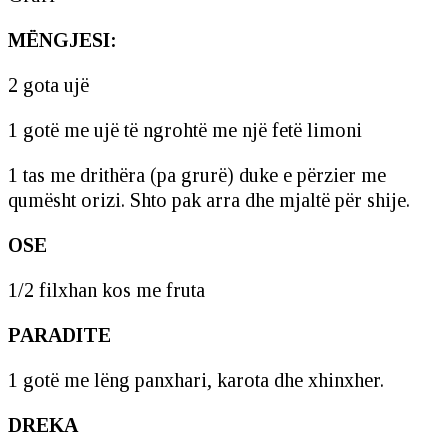
MËNGJESI:
2 gota ujë
1 gotë me ujë të ngrohtë me një fetë limoni
1 tas me drithëra (pa grurë) duke e përzier me
qumësht orizi. Shto pak arra dhe mjaltë për shije.
OSE
1/2 filxhan kos me fruta
PARADITE
1 gotë me lëng panxhari, karota dhe xhinxher.
DREKA