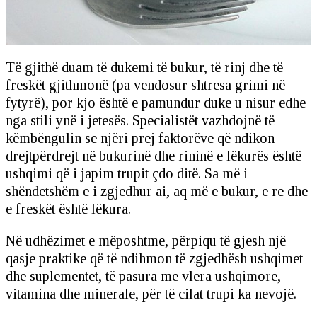
Të gjithë duam të dukemi të bukur, të rinj dhe të
freskët gjithmonë (pa vendosur shtresa grimi në
fytyrë), por kjo është e pamundur duke u nisur edhe
nga stili ynë i jetesës. Specialistët vazhdojnë të
këmbëngulin se njëri prej faktorëve që ndikon
drejtpërdrejt në bukurinë dhe rininë e lëkurës është
ushqimi që i japim trupit çdo ditë. Sa më i
shëndetshëm e i zgjedhur ai, aq më e bukur, e re dhe
e freskët është lëkura.
Në udhëzimet e mëposhtme, përpiqu të gjesh një
qasje praktike që të ndihmon të zgjedhësh ushqimet
dhe suplementet, të pasura me vlera ushqimore,
vitamina dhe minerale, për të cilat trupi ka nevojë.