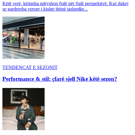
Këtë verë, këmisha ndryshon fjalë për fjalë perspektivë. Kur dukej
se garderoba verore i kishte thënë tashm&e...
TENDENCAT E SEZONIT
Performance & stil: çfarë sjell Nike këtë sezon?