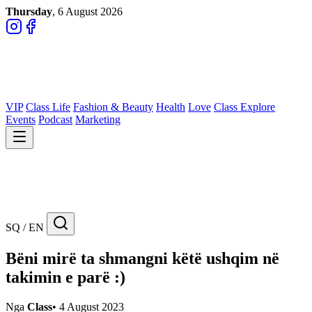
Thursday
, 6 August 2026
VIP
Class Life
Fashion & Beauty
Health
Love
Class Explore
Events
Podcast
Marketing
SQ / EN
Bëni mirë ta shmangni këtë ushqim në
takimin e parë :)
Nga
Class
•
4 August 2023