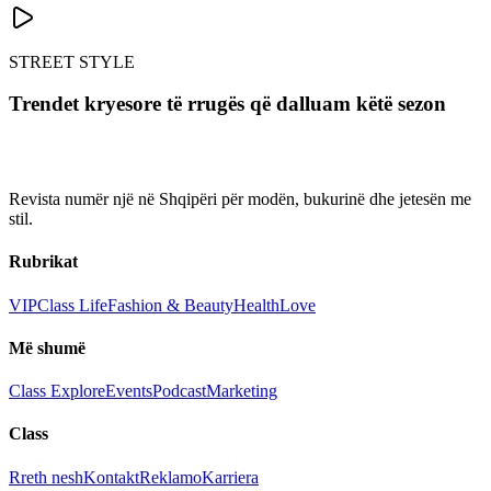
STREET STYLE
Trendet kryesore të rrugës që dalluam këtë sezon
Revista numër një në Shqipëri për modën, bukurinë dhe jetesën me
stil.
Rubrikat
VIP
Class Life
Fashion & Beauty
Health
Love
Më shumë
Class Explore
Events
Podcast
Marketing
Class
Rreth nesh
Kontakt
Reklamo
Karriera