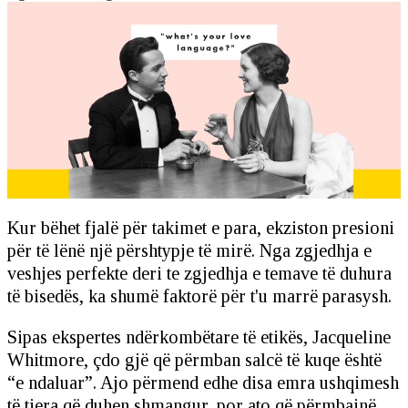
Kur bëhet fjalë për takimet e para, ekziston presioni
për të lënë një përshtypje të mirë. Nga zgjedhja e
veshjes perfekte deri te zgjedhja e temave të duhura
të bisedës, ka shumë faktorë për t'u marrë parasysh.
Sipas ekspertes ndërkombëtare të etikës, Jacqueline
Whitmore, çdo gjë që përmban salcë të kuqe është
“e ndaluar”. Ajo përmend edhe disa emra ushqimesh
të tjera që duhen shmangur, por ato që përmbajnë