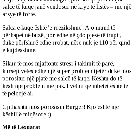
salcë të kuqe janë vendosur në krye të listës – me një
arsye të fortë.
Salca e kuqe është 'e rrezikshme'. Ajo mund të
përhapet në buzë, por edhe në çdo pjesë të trupit,
duke përfshirë edhe rrobat, nëse nuk je 110 për qind
e kujdesshme.
Sikur të mos mjaftonte stresi i takimit të parë,
kurseji vetes edhe një super problem tjetër duke mos
porositur një pjatë me salcë të kuqe. Kështu do të
kesh një problem më pak. I vetmi që mbetet është të
të pëlqejë ai.
Gjithashtu mos porosisni Burger! Kjo është një
këshillë miqësore :)
Më të Lexuarat