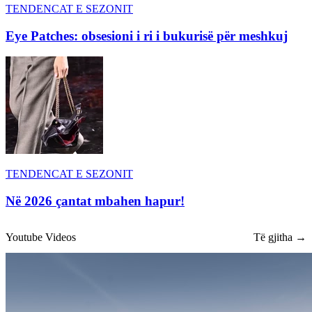
TENDENCAT E SEZONIT
Eye Patches: obsesioni i ri i bukurisë për meshkuj
TENDENCAT E SEZONIT
Në 2026 çantat mbahen hapur!
Youtube Videos
Të gjitha →