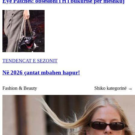
Eye Patches: obsesioni i ri i bukurisë për meshkuj
TENDENCAT E SEZONIT
Në 2026 çantat mbahen hapur!
Fashion & Beauty
Shiko kategorinë →