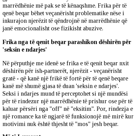
marrëdhënie më pak se të kënaqshme. Frika për të
qenë beqar bëhet veçanërisht problematike nëse i
inkurajon njerëzit të qëndrojnë në marrëdhënie që
janë emocionalisht ose fizikisht abuzive.
Frika nga të qenit beqar parashikon dëshirën për
'seksin e ndarjes'
Në përputhje me idenë se frika e të qenit beqar nxit
dëshirën për ish-partnerët, njerëzit - veçanërisht
gratë - që kanë një frikë të fortë për të qenë beqare
kanë më shumë gjasa të duan 'seksin e ndarjes'.
Seksi i ndarjes mund të perceptohet si një mundësi
për të rindezur një marrëdhënie të prishur ose për të
kaluar përsëri nga "off" në "eksitim". Por, rindezja e
një romance ka të ngjarë të funksionojë më mirë kur
motivimi nuk është thjesht të "mos" jesh beqar.