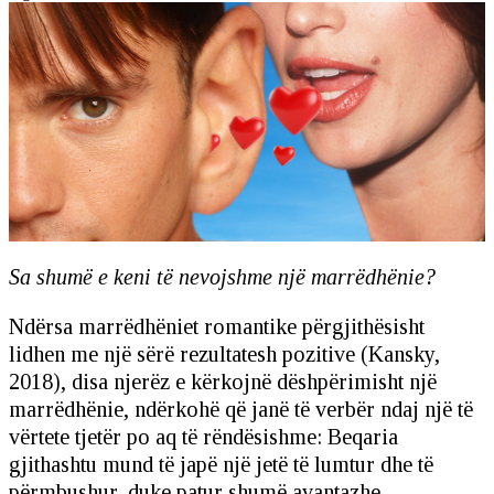
Sa shumë e keni të nevojshme një marrëdhënie?
Ndërsa marrëdhëniet romantike përgjithësisht
lidhen me një sërë rezultatesh pozitive (Kansky,
2018), disa njerëz e kërkojnë dëshpërimisht një
marrëdhënie, ndërkohë që janë të verbër ndaj një të
vërtete tjetër po aq të rëndësishme: Beqaria
gjithashtu mund të japë një jetë të lumtur dhe të
përmbushur, duke patur shumë avantazhe.