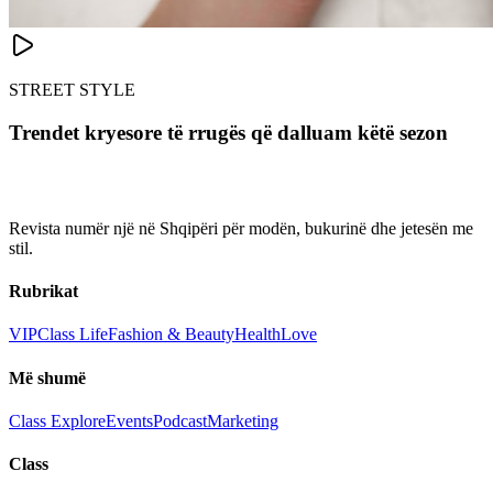
STREET STYLE
Trendet kryesore të rrugës që dalluam këtë sezon
Revista numër një në Shqipëri për modën, bukurinë dhe jetesën me
stil.
Rubrikat
VIP
Class Life
Fashion & Beauty
Health
Love
Më shumë
Class Explore
Events
Podcast
Marketing
Class