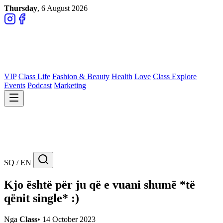
Thursday
, 6 August 2026
VIP
Class Life
Fashion & Beauty
Health
Love
Class Explore
Events
Podcast
Marketing
SQ / EN
Kjo është për ju që e vuani shumë *të
qënit single* :)
Nga
Class
•
14 October 2023