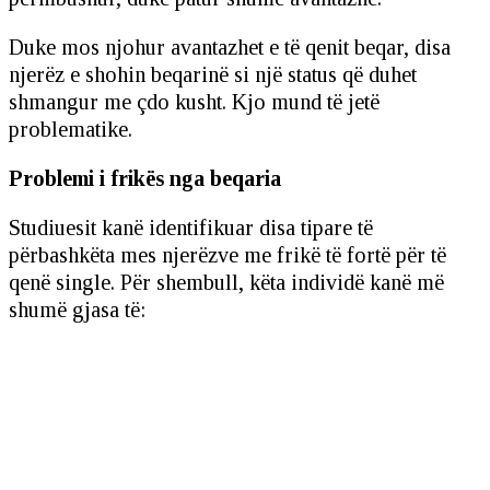
Duke mos njohur avantazhet e të qenit beqar, disa
njerëz e shohin beqarinë si një status që duhet
shmangur me çdo kusht. Kjo mund të jetë
problematike.
Problemi i frikës nga beqaria
Studiuesit kanë identifikuar disa tipare të
përbashkëta mes njerëzve me frikë të fortë për të
qenë single. Për shembull, këta individë kanë më
shumë gjasa të: