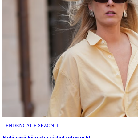
TENDENCAT E SEZONIT
Këtë verë këmisha vishet mbrapsht