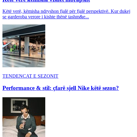
Këtë verë, këmisha ndryshon fjalë për fjalë perspektivë. Kur dukej
se garderoba verore i kishte thënë tashm&e...
TENDENCAT E SEZONIT
Performance & stil: çfarë sjell Nike këtë sezon?