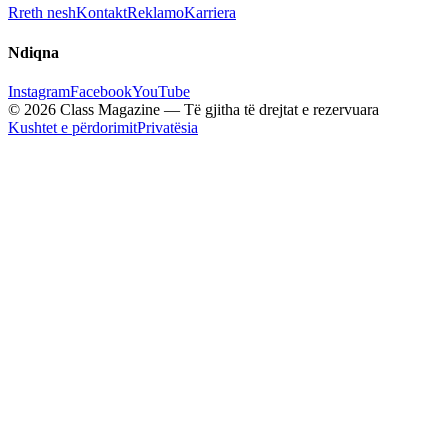
Rreth nesh
Kontakt
Reklamo
Karriera
Ndiqna
Instagram
Facebook
YouTube
© 2026 Class Magazine — Të gjitha të drejtat e rezervuara
Kushtet e përdorimit
Privatësia