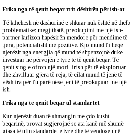
Frika nga të qenit beqar rrit dëshirën për ish-at
Të kthehesh në dashurinë e shkuar nuk është në thelb
problematike; megjithatë, preokupimi me një ish-
partner kufizon hapësirën mendore për mendime të
tjera, potencialisht më pozitive. Kjo mund t'i heqë
njerëzit nga energjia që mund të shpenzojnë duke
investuar në përvojën e tyre të të qenit beqar. Të
qenit single ofron një mori lirish për të eksploruar
dhe zhvilluar gjëra të reja, të cilat mund të jenë të
vështira për t'u parë nëse jeni të preokupuar me një
ish.
Frika nga të qenit beqar ul standartet
Kur njerëzit duan të shmangin me çdo kusht
beqarinë, provat sugjerojnë se ata kanë më shumë
gjasa të ulin standardet e tyre dhe të vendosen në