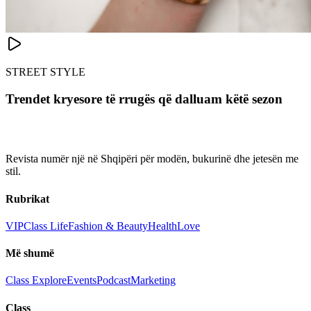
STREET STYLE
Trendet kryesore të rrugës që dalluam këtë sezon
Revista numër një në Shqipëri për modën, bukurinë dhe jetesën me
stil.
Rubrikat
VIP
Class Life
Fashion & Beauty
Health
Love
Më shumë
Class Explore
Events
Podcast
Marketing
Class