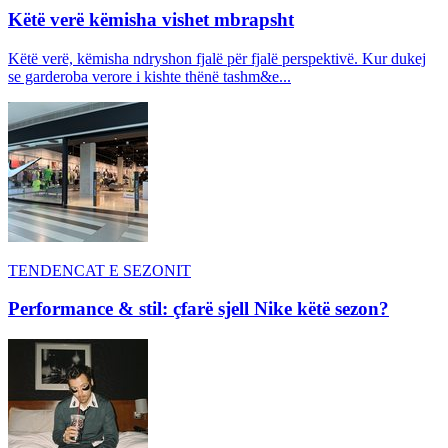
Këtë verë këmisha vishet mbrapsht
Këtë verë, këmisha ndryshon fjalë për fjalë perspektivë. Kur dukej
se garderoba verore i kishte thënë tashm&e...
TENDENCAT E SEZONIT
Performance & stil: çfarë sjell Nike këtë sezon?