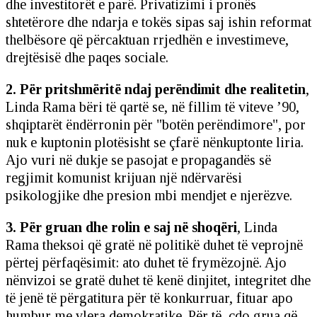
dhe investitorët e parë. Privatizimi i pronës
shtetërore dhe ndarja e tokës sipas saj ishin reformat
thelbësore që përcaktuan rrjedhën e investimeve,
drejtësisë dhe paqes sociale.
2. Për pritshmëritë ndaj perëndimit dhe realitetin
,
Linda Rama bëri të qartë se, në fillim të viteve ’90,
shqiptarët ëndërronin për "botën perëndimore", por
nuk e kuptonin plotësisht se çfarë nënkuptonte liria.
Ajo vuri në dukje se pasojat e propagandës së
regjimit komunist krijuan një ndërvarësi
psikologjike dhe presion mbi mendjet e njerëzve.
3. Për gruan dhe rolin e saj në shoqëri
, Linda
Rama theksoi që gratë në politikë duhet të veprojnë
përtej përfaqësimit: ato duhet të frymëzojnë. Ajo
nënvizoi se gratë duhet të kenë dinjitet, integritet dhe
të jenë të përgatitura për të konkurruar, fituar apo
humbur me vlera demokratike. Për të, çdo grua që