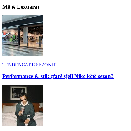
Më të Lexuarat
TENDENCAT E SEZONIT
Performance & stil: çfarë sjell Nike këtë sezon?