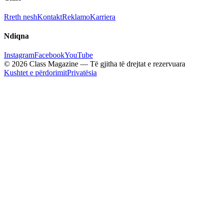
Rreth nesh
Kontakt
Reklamo
Karriera
Ndiqna
Instagram
Facebook
YouTube
© 2026 Class Magazine — Të gjitha të drejtat e rezervuara
Kushtet e përdorimit
Privatësia