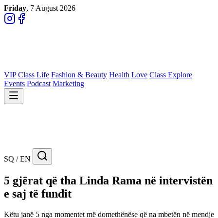
Friday
, 7 August 2026
VIP
Class Life
Fashion & Beauty
Health
Love
Class Explore
Events
Podcast
Marketing
SQ / EN
5 gjërat që tha Linda Rama në intervistën
e saj të fundit
Këtu janë 5 nga momentet më domethënëse që na mbetën në mendje