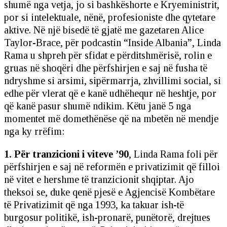
shumë nga vetja, jo si bashkëshorte e Kryeministrit,
por si intelektuale, nënë, profesioniste dhe qytetare
aktive. Në një bisedë të gjatë me gazetaren Alice
Taylor-Brace, për podcastin “Inside Albania”, Linda
Rama u shpreh për sfidat e përditshmërisë, rolin e
gruas në shoqëri dhe përfshirjen e saj në fusha të
ndryshme si arsimi, sipërmarrja, zhvillimi social, si
edhe për vlerat që e kanë udhëhequr në heshtje, por
që kanë pasur shumë ndikim. Këtu janë 5 nga
momentet më domethënëse që na mbetën në mendje
nga ky rrëfim:
1. Për tranzicioni i viteve ’90
, Linda Rama foli për
përfshirjen e saj në reformën e privatizimit që filloi
në vitet e hershme të tranzicionit shqiptar. Ajo
theksoi se, duke qenë pjesë e Agjencisë Kombëtare
të Privatizimit që nga 1993, ka takuar ish-të
burgosur politikë, ish-pronarë, punëtorë, drejtues