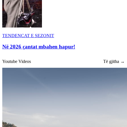
TENDENCAT E SEZONIT
Në 2026 çantat mbahen hapur!
Youtube Videos
Të gjitha →