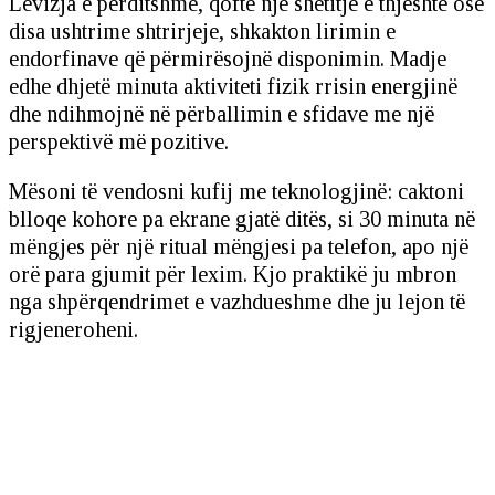
Lëvizja e përditshme, qoftë një shëtitje e thjeshtë ose
disa ushtrime shtrirjeje, shkakton lirimin e
endorfinave që përmirësojnë disponimin. Madje
edhe dhjetë minuta aktiviteti fizik rrisin energjinë
dhe ndihmojnë në përballimin e sfidave me një
perspektivë më pozitive.
Mësoni të vendosni kufij me teknologjinë: caktoni
blloqe kohore pa ekrane gjatë ditës, si 30 minuta në
mëngjes për një ritual mëngjesi pa telefon, apo një
orë para gjumit për lexim. Kjo praktikë ju mbron
nga shpërqendrimet e vazhdueshme dhe ju lejon të
rigjeneroheni.