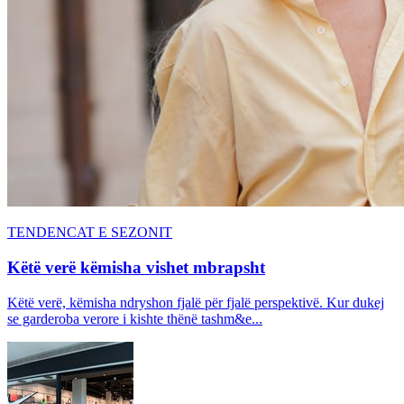
TENDENCAT E SEZONIT
Këtë verë këmisha vishet mbrapsht
Këtë verë, këmisha ndryshon fjalë për fjalë perspektivë. Kur dukej
se garderoba verore i kishte thënë tashm&e...