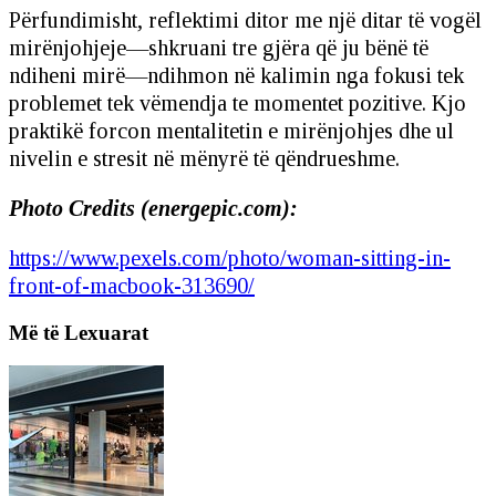
Përfundimisht, reflektimi ditor me një ditar të vogël
mirënjohjeje—shkruani tre gjëra që ju bënë të
ndiheni mirë—ndihmon në kalimin nga fokusi tek
problemet tek vëmendja te momentet pozitive. Kjo
praktikë forcon mentalitetin e mirënjohjes dhe ul
nivelin e stresit në mënyrë të qëndrueshme.
Photo Credits (energepic.com):
https://www.pexels.com/photo/woman-sitting-in-
front-of-macbook-313690/
Më të Lexuarat