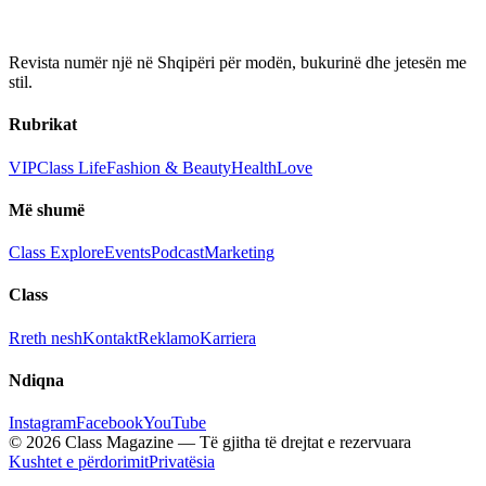
Revista numër një në Shqipëri për modën, bukurinë dhe jetesën me
stil.
Rubrikat
VIP
Class Life
Fashion & Beauty
Health
Love
Më shumë
Class Explore
Events
Podcast
Marketing
Class
Rreth nesh
Kontakt
Reklamo
Karriera
Ndiqna
Instagram
Facebook
YouTube
© 2026 Class Magazine — Të gjitha të drejtat e rezervuara
Kushtet e përdorimit
Privatësia