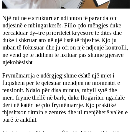
Një rutine e strukturuar ndihmon të parandaloni
ndjesinë e mbingarkesës. Fillo çdo mëngjes duke
përcaktuar dy–tre prioritetet kryesore të ditës dhe
duke i shkruar ato në një listë të thjeshtë. Kjo ju
mban të fokusuar dhe ju ofron një ndjenjë kontrolli,
në vend që të ndiheni të nxituar pas shumë gjërave
njëkohësisht.
Frymëmarrja e ndërgjegjshme është një mjet i
fuqishëm për të qetësuar mendjen në momentet e
tensionit. Ndalo për disa minuta, mbyll sytë dhe
merr frymë thellë në bark, duke llogaritur ngadalë
deri në katër në çdo frymëmarrje. Kjo praktikë
thjeshtson ritmin e zemrës dhe ul menjëherë valën e
parë të ankthit.