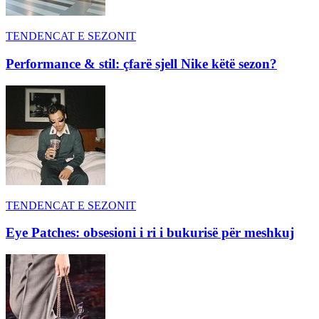
TENDENCAT E SEZONIT
Performance & stil: çfarë sjell Nike këtë sezon?
TENDENCAT E SEZONIT
Eye Patches: obsesioni i ri i bukurisë për meshkuj