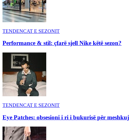
TENDENCAT E SEZONIT
Performance & stil: çfarë sjell Nike këtë sezon?
TENDENCAT E SEZONIT
Eye Patches: obsesioni i ri i bukurisë për meshkuj