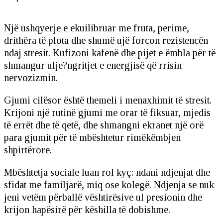
Një ushqyerje e ekuilibruar me fruta, perime,
drithëra të plota dhe shumë ujë forcon rezistencën
ndaj stresit. Kufizoni kafenë dhe pijet e ëmbla për të
shmangur ulje?ngritjet e energjisë që rrisin
nervozizmin.
Gjumi cilësor është themeli i menaxhimit të stresit.
Krijoni një rutinë gjumi me orar të fiksuar, mjedis
të errët dhe të qetë, dhe shmangni ekranet një orë
para gjumit për të mbështetur rimëkëmbjen
shpirtërore.
Mbështetja sociale luan rol kyç: ndani ndjenjat dhe
sfidat me familjarë, miq ose kolegë. Ndjenja se nuk
jeni vetëm përballë vështirësive ul presionin dhe
krijon hapësirë për këshilla të dobishme.