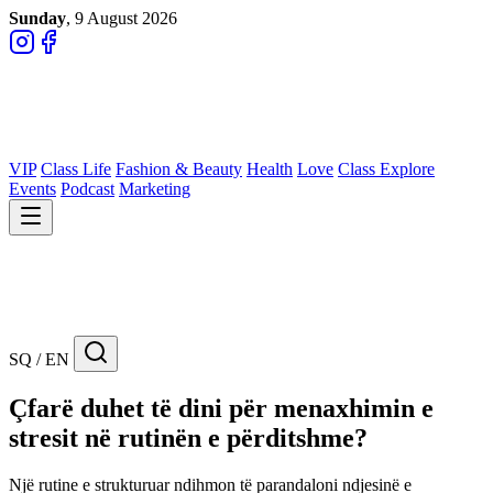
Sunday
, 9 August 2026
VIP
Class Life
Fashion & Beauty
Health
Love
Class Explore
Events
Podcast
Marketing
SQ / EN
Çfarë duhet të dini për menaxhimin e
stresit në rutinën e përditshme?
Një rutine e strukturuar ndihmon të parandaloni ndjesinë e