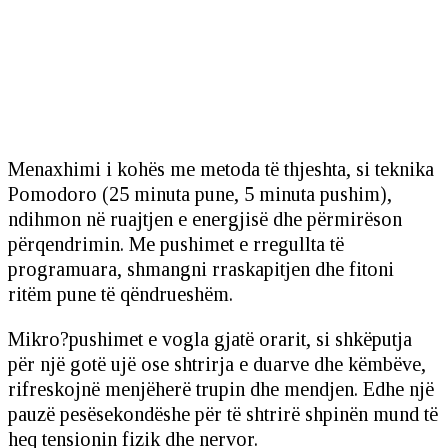
Menaxhimi i kohës me metoda të thjeshta, si teknika
Pomodoro (25 minuta pune, 5 minuta pushim),
ndihmon në ruajtjen e energjisë dhe përmirëson
përqendrimin. Me pushimet e rregullta të
programuara, shmangni rraskapitjen dhe fitoni
ritëm pune të qëndrueshëm.
Mikro?pushimet e vogla gjatë orarit, si shkëputja
për një gotë ujë ose shtrirja e duarve dhe këmbëve,
rifreskojnë menjëherë trupin dhe mendjen. Edhe një
pauzë pesësekondëshe për të shtrirë shpinën mund të
heq tensionin fizik dhe nervor.