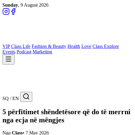
Sunday
, 9 August 2026
VIP
Class Life
Fashion & Beauty
Health
Love
Class Explore
Events
Podcast
Marketing
SQ / EN
5 përfitimet shëndetësore që do të merrni
nga ecja në mëngjes
Nga
Class
•
7 May 2026