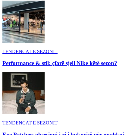
TENDENCAT E SEZONIT
Performance & stil: çfarë sjell Nike këtë sezon?
TENDENCAT E SEZONIT
Eye Patches: obsesioni i ri i bukurisë për meshkuj