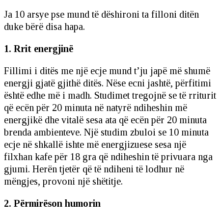
Ja 10 arsye pse mund të dëshironi ta filloni ditën
duke bërë disa hapa.
1. Rrit energjinë
Fillimi i ditës me një ecje mund t’ju japë më shumë
energji gjatë gjithë ditës. Nëse ecni jashtë, përfitimi
është edhe më i madh. Studimet tregojnë se të rriturit
që ecën për 20 minuta në natyrë ndiheshin më
energjikë dhe vitalë sesa ata që ecën për 20 minuta
brenda ambienteve. Një studim zbuloi se 10 minuta
ecje në shkallë ishte më energjizuese sesa një
filxhan kafe për 18 gra që ndiheshin të privuara nga
gjumi. Herën tjetër që të ndiheni të lodhur në
mëngjes, provoni një shëtitje.
2. Përmirëson humorin