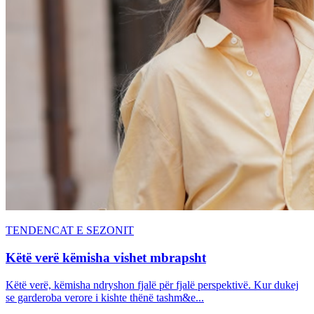
TENDENCAT E SEZONIT
Këtë verë këmisha vishet mbrapsht
Këtë verë, këmisha ndryshon fjalë për fjalë perspektivë. Kur dukej
se garderoba verore i kishte thënë tashm&e...