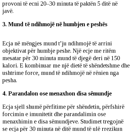
provoni të ecni 20–30 minuta të paktën 5 ditë në
javë.
3. Mund të ndihmojë në humbjen e peshës
Ecja në mëngjes mund t’ju ndihmojë të arrini
objektivat për humbje peshe. Një ecje me ritëm
mesatar për 30 minuta mund të djegë deri në 150
kalori. E kombinuar me një dietë të shëndetshme dhe
ushtrime force, mund të ndihmojë në rënien nga
pesha.
4. Parandalon ose menaxhon disa sëmundje
Ecja sjell shumë përfitime për shëndetin, përfshirë
forcimin e imunitetit dhe parandalimin ose
menaxhimin e disa sëmundjeve. Studimet tregojnë
se ecja për 30 minuta në ditë mund të ulë rrezikun