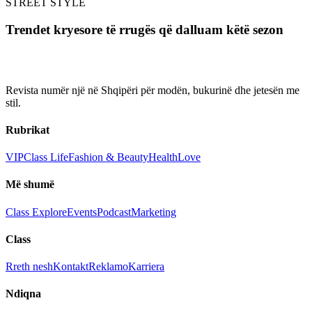
STREET STYLE
Trendet kryesore të rrugës që dalluam këtë sezon
Revista numër një në Shqipëri për modën, bukurinë dhe jetesën me
stil.
Rubrikat
VIP
Class Life
Fashion & Beauty
Health
Love
Më shumë
Class Explore
Events
Podcast
Marketing
Class
Rreth nesh
Kontakt
Reklamo
Karriera
Ndiqna