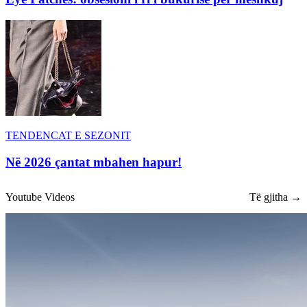
TENDENCAT E SEZONIT
Në 2026 çantat mbahen hapur!
Youtube Videos
Të gjitha →