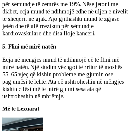
për sëmundje të zemrës me 19%. Nëse jetoni me
diabet, ecja mund të ndihmojë edhe në uljen e nivelit
të sheqerit në gjak. Ajo gjithashtu mund të zgjasë
jetën dhe të ulë rrezikun për sëmundje
kardiovaskulare dhe disa lloje kanceri.
5. Flini më mirë natën
Ecja në mëngjes mund të ndihmojë që të flini më
mirë natën. Një studim vëzhgoi të rritur të moshës
55–65 vjeç që kishin probleme me gjumin ose
pagjumësi të lehtë. Ata që ushtroheshin në mëngjes
kishin cilësi më të mirë gjumi sesa ata që
ushtroheshin në mbrëmje.
Më të Lexuarat