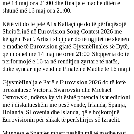
më 14 maj ora 21:00 dhe finalja e madhe ditën e
shtunë më 16 maj ora 21:00.
Këtë vit do të jetë Alis Kallaçi që do të përfaqësojë
Shqipërinë në Eurovision Song Contest 2026 me
këngën 'Nan'. Artisti shqiptar do të ngjitet në skenën
e madhe të Eurovision gjatë Gjysmëfinales së Dytë,
që mbahet më 14 maj në orën 21:00. Shqipëria do të
performojë e 16-ta në renditjen zyrtare të natës,
duke synuar një vend në Finalen e Madhe të 16 majit.
Gjysmëfinalja e Parë e Eurovision 2026 do të ketë
prezantuese Victoria Swarovski dhe Michael
Ostrowski, ndërsa ky vit është potencialisht edicioni
më i diskutueshëm me pesë vende, Irlanda, Spanja,
Holanda, Sllovenia dhe Islanda, që e bojkotojnë
Eurovisionin për shkak të përfshirjes së Izraelit.
Mungesa e Spanjës mbart peshën më të madhe pasi