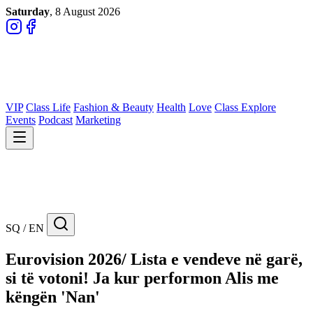
Saturday
, 8 August 2026
VIP
Class Life
Fashion & Beauty
Health
Love
Class Explore
Events
Podcast
Marketing
SQ / EN
Eurovision 2026/ Lista e vendeve në garë,
si të votoni! Ja kur performon Alis me
këngën 'Nan'