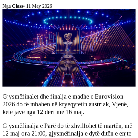
Nga
Class
•
11 May 2026
Gjysmëfinalet dhe finalja e madhe e Eurovision
2026 do të mbahen në kryeqytetin austriak, Vjenë,
këtë javë nga 12 deri më 16 maj.
Gjysmëfinalja e Parë do të zhvillohet të martën, më
12 maj ora 21:00, gjysmëfinalja e dytë ditën e enjte