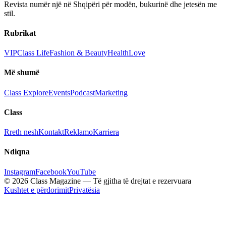
Revista numër një në Shqipëri për modën, bukurinë dhe jetesën me
stil.
Rubrikat
VIP
Class Life
Fashion & Beauty
Health
Love
Më shumë
Class Explore
Events
Podcast
Marketing
Class
Rreth nesh
Kontakt
Reklamo
Karriera
Ndiqna
Instagram
Facebook
YouTube
© 2026 Class Magazine — Të gjitha të drejtat e rezervuara
Kushtet e përdorimit
Privatësia