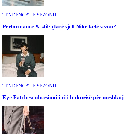
TENDENCAT E SEZONIT
Performance & stil: çfarë sjell Nike këtë sezon?
TENDENCAT E SEZONIT
Eye Patches: obsesioni i ri i bukurisë për meshkuj