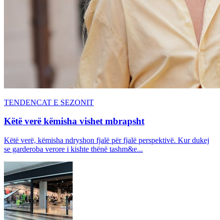
TENDENCAT E SEZONIT
Këtë verë këmisha vishet mbrapsht
Këtë verë, këmisha ndryshon fjalë për fjalë perspektivë. Kur dukej
se garderoba verore i kishte thënë tashm&e...