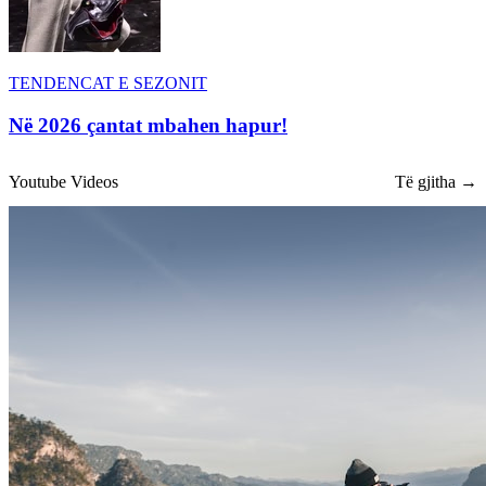
TENDENCAT E SEZONIT
Në 2026 çantat mbahen hapur!
Youtube Videos
Të gjitha →