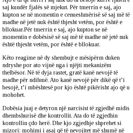
saj kundër fjalës së mjekut. Për tmerrin e saj, ajo
kupton se në momentin e cenueshmërisë së saj më të
madhe në jetë nuk është thjesht vetëm, por është e
bllokuar.Për tmerrin e saj, ajo kupton se në
momentin e dobësisë së saj më të madhe në jetë nuk
është thjesht vetëm, por është e bllokuar.
Këto reagime në dy shembujt e mësipërm duken
ndryshe por ato vijnë nga i njëjti mekanizëm
thelbësor. Në të dyja rastet, gratë kanë nevojë të
madhe për ndihmë. Ato kanë nevojë për dikë që t’i
besojë, t’i mbështesë por kjo është pikërisht ajo që u
mohohet.
Dobësia juaj e detyron një narcisist të zgjedhë midis
dhembshurisë dhe kontrollit. Ata do të zgjedhin
kontrollin çdo herë. Dhe kjo zgjedhje shprehet si
mizori: mohimi i asaj që të nevojitet më shumë në