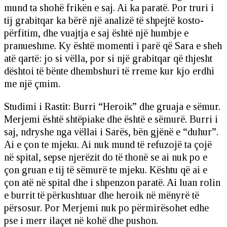
mund ta shohë frikën e saj. Ai ka paratë. Por truri i
tij grabitqar ka bërë një analizë të shpejtë kosto-
përfitim, dhe vuajtja e saj është një humbje e
pranueshme. Ky është momenti i parë që Sara e sheh
atë qartë: jo si vëlla, por si një grabitqar që thjesht
dështoi të bënte dhembshuri të rreme kur kjo erdhi
me një çmim.
Studimi i Rastit: Burri “Heroik” dhe gruaja e sëmur.
Merjemi është shtëpiake dhe është e sëmurë. Burri i
saj, ndryshe nga vëllai i Sarës, bën gjënë e “duhur”.
Ai e çon te mjeku. Ai nuk mund të refuzojë ta çojë
në spital, sepse njerëzit do të thonë se ai nuk po e
çon gruan e tij të sëmurë te mjeku. Kështu që ai e
çon atë në spital dhe i shpenzon paratë. Ai luan rolin
e burrit të përkushtuar dhe heroik në mënyrë të
përsosur. Por Merjemi nuk po përmirësohet edhe
pse i merr ilaçet në kohë dhe pushon.