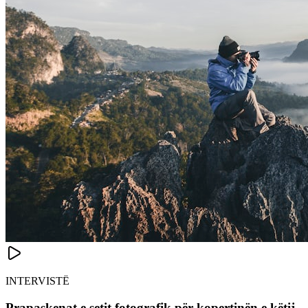
INTERVISTË
Prapaskenat e setit fotografik për kopertinën e këtij