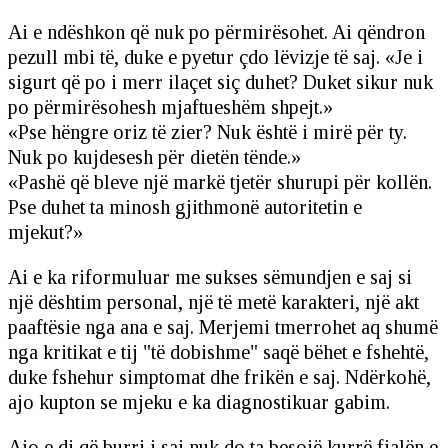
Ai e ndëshkon që nuk po përmirësohet. Ai qëndron
pezull mbi të, duke e pyetur çdo lëvizje të saj. «Je i
sigurt që po i merr ilaçet siç duhet? Duket sikur nuk
po përmirësohesh mjaftueshëm shpejt.»
«Pse hëngre oriz të zier? Nuk është i mirë për ty.
Nuk po kujdesesh për dietën tënde.»
«Pashë që bleve një markë tjetër shurupi për kollën.
Pse duhet ta minosh gjithmonë autoritetin e
mjekut?»
Ai e ka riformuluar me sukses sëmundjen e saj si
një dështim personal, një të metë karakteri, një akt
paaftësie nga ana e saj. Merjemi tmerrohet aq shumë
nga kritikat e tij "të dobishme" saqë bëhet e fshehtë,
duke fshehur simptomat dhe frikën e saj. Ndërkohë,
ajo kupton se mjeku e ka diagnostikuar gabim.
Ajo e di që burri i saj nuk do ta besojë kurrë fjalën e