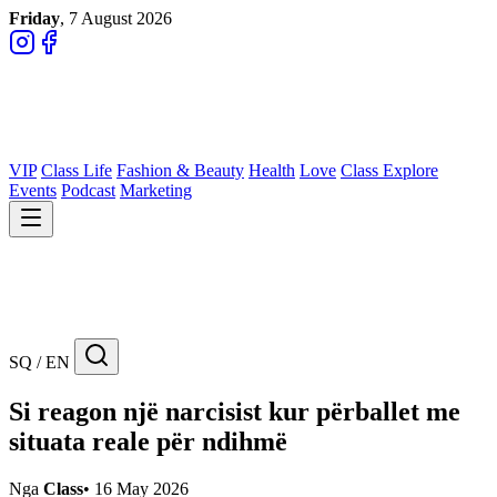
Friday
, 7 August 2026
VIP
Class Life
Fashion & Beauty
Health
Love
Class Explore
Events
Podcast
Marketing
SQ / EN
Si reagon një narcisist kur përballet me
situata reale për ndihmë
Nga
Class
•
16 May 2026