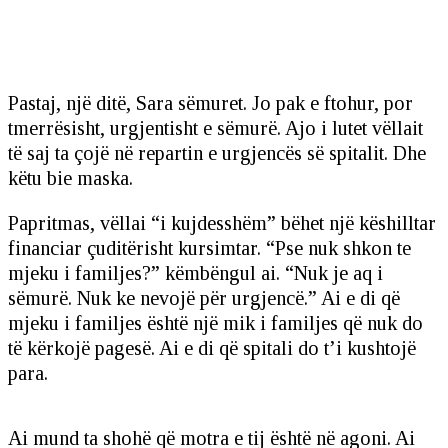
Pastaj, një ditë, Sara sëmuret. Jo pak e ftohur, por
tmerrësisht, urgjentisht e sëmurë. Ajo i lutet vëllait
të saj ta çojë në repartin e urgjencës së spitalit. Dhe
këtu bie maska.
Papritmas, vëllai “i kujdesshëm” bëhet një këshilltar
financiar çuditërisht kursimtar. “Pse nuk shkon te
mjeku i familjes?” këmbëngul ai. “Nuk je aq i
sëmurë. Nuk ke nevojë për urgjencë.” Ai e di që
mjeku i familjes është një mik i familjes që nuk do
të kërkojë pagesë. Ai e di që spitali do t’i kushtojë
para.
Ai mund ta shohë që motra e tij është në agoni. Ai