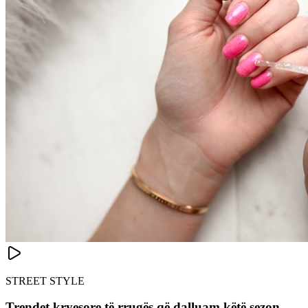
STREET STYLE
Trendet kryesore të rrugës që dalluam këtë sezon