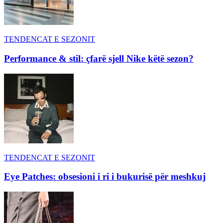
TENDENCAT E SEZONIT
Performance & stil: çfarë sjell Nike këtë sezon?
TENDENCAT E SEZONIT
Eye Patches: obsesioni i ri i bukurisë për meshkuj