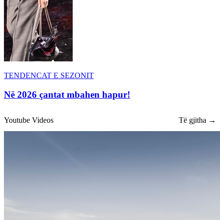
TENDENCAT E SEZONIT
Në 2026 çantat mbahen hapur!
Youtube Videos
Të gjitha →