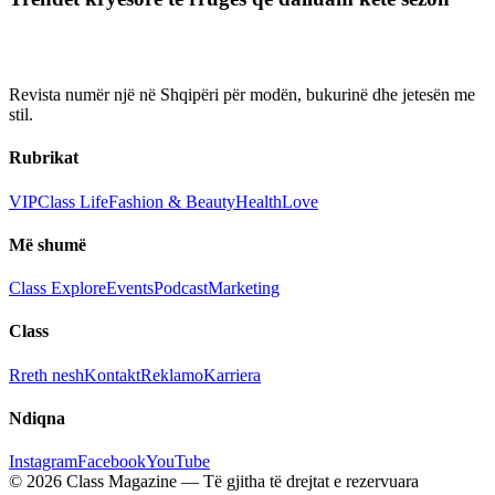
Revista numër një në Shqipëri për modën, bukurinë dhe jetesën me
stil.
Rubrikat
VIP
Class Life
Fashion & Beauty
Health
Love
Më shumë
Class Explore
Events
Podcast
Marketing
Class
Rreth nesh
Kontakt
Reklamo
Karriera
Ndiqna
Instagram
Facebook
YouTube
© 2026 Class Magazine — Të gjitha të drejtat e rezervuara