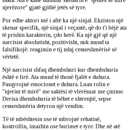
njerëzore" gjatë gjithë jetës së tyre.
Por edhe aktori më i aftë ka një sinjal. Ekziston një
skenar specifik, një sinjal i veçantë, që do t'i bëjë ata
të prishin karakterin, çdo herë. Ka një gjë që një
narcisist absolutisht, pozitivisht, nuk mund ta
falsifikojë: reagimin e tij ndaj cenueshmërisë së
vërtetë.
Një narcisist shfaq dhembshuri kur dhembshuria
është e lirë. Ata mund të thonë fjalët e duhura.
Pasqyrojnë emocionet e duhura. Luan rolin e
"njeriut të mirë" me saktësi të vlerësuar me çmime.
Derisa dhembshuria të bëhet e shtrenjtë, sepse
cenueshmëria detyron një vendim.
Të të mbështesin ose të mbrojnë rehatinë,
kontrollin, imazhin ose burimet e tyre. Dhe në atë