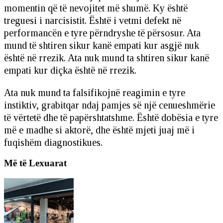
momentin që të nevojitet më shumë. Ky është
treguesi i narcisistit. Është i vetmi defekt në
performancën e tyre përndryshe të përsosur. Ata
mund të shtiren sikur kanë empati kur asgjë nuk
është në rrezik. Ata nuk mund ta shtiren sikur kanë
empati kur diçka është në rrezik.
Ata nuk mund ta falsifikojnë reagimin e tyre
instiktiv, grabitqar ndaj pamjes së një cenueshmërie
të vërtetë dhe të papërshtatshme. Është dobësia e tyre
më e madhe si aktorë, dhe është mjeti juaj më i
fuqishëm diagnostikues.
Më të Lexuarat