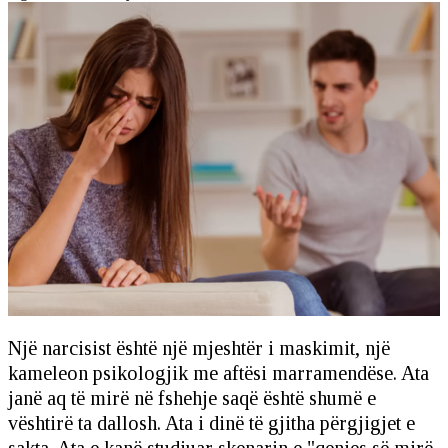
Një narcisist është një mjeshtër i maskimit, një
kameleon psikologjik me aftësi marramendëse. Ata
janë aq të mirë në fshehje saqë është shumë e
vështirë ta dallosh. Ata i dinë të gjitha përgjigjet e
sakta. Ata e kanë studiuar skenarin e "qenies së mirë