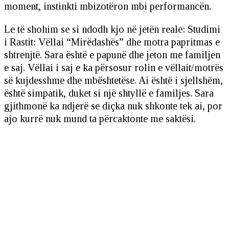
moment, instinkti mbizotëron mbi performancën.
Le të shohim se si ndodh kjo në jetën reale: Studimi
i Rastit: Vëllai “Mirëdashës” dhe motra papritmas e
shtrenjtë. Sara është e papunë dhe jeton me familjen
e saj. Vëllai i saj e ka përsosur rolin e vëllait/motrës
së kujdesshme dhe mbështetëse. Ai është i sjellshëm,
është simpatik, duket si një shtyllë e familjes. Sara
gjithmonë ka ndjerë se diçka nuk shkonte tek ai, por
ajo kurrë nuk mund ta përcaktonte me saktësi.