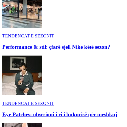
TENDENCAT E SEZONIT
Performance & stil: çfarë sjell Nike këtë sezon?
TENDENCAT E SEZONIT
Eye Patches: obsesioni i ri i bukurisë për meshkuj