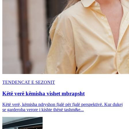
TENDENCAT E SEZONIT
Këtë verë këmisha vishet mbrapsht
Këtë verë, këmisha ndryshon fjalë për fjalë perspektivë. Kur dukej
se garderoba verore i kishte thënë tashm&e...