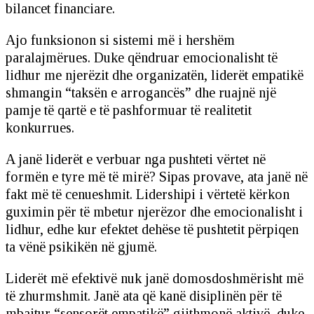
bilancet financiare.
Ajo funksionon si sistemi më i hershëm
paralajmërues. Duke qëndruar emocionalisht të
lidhur me njerëzit dhe organizatën, liderët empatikë
shmangin “taksën e arrogancës” dhe ruajnë një
pamje të qartë e të pashformuar të realitetit
konkurrues.
A janë liderët e verbuar nga pushteti vërtet në
formën e tyre më të mirë? Sipas provave, ata janë në
fakt më të cenueshmit. Lidershipi i vërtetë kërkon
guximin për të mbetur njerëzor dhe emocionalisht i
lidhur, edhe kur efektet dehëse të pushtetit përpiqen
ta vënë psikikën në gjumë.
Liderët më efektivë nuk janë domosdoshmërisht më
të zhurmshmit. Janë ata që kanë disiplinën për të
mbajtur “sensorët empatikë” gjithmonë aktivë, duke