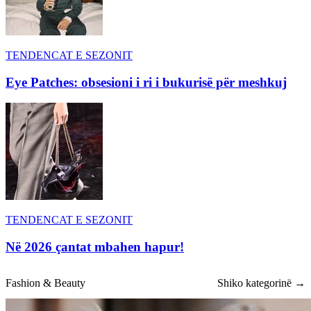
TENDENCAT E SEZONIT
Eye Patches: obsesioni i ri i bukurisë për meshkuj
TENDENCAT E SEZONIT
Në 2026 çantat mbahen hapur!
Fashion & Beauty
Shiko kategorinë →