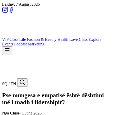
Friday
, 7 August 2026
VIP
Class Life
Fashion & Beauty
Health
Love
Class Explore
Events
Podcast
Marketing
SQ / EN
Pse mungesa e empatisë është dështimi
më i madh i lidershipit?
Nga
Class
•
1 June 2026