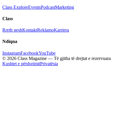
Class Explore
Events
Podcast
Marketing
Class
Rreth nesh
Kontakt
Reklamo
Karriera
Ndiqna
Instagram
Facebook
YouTube
© 2026 Class Magazine — Të gjitha të drejtat e rezervuara
Kushtet e përdorimit
Privatësia