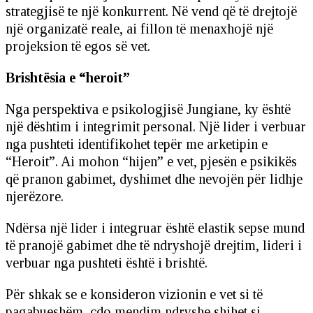
strategjisë te një konkurrent. Në vend që të drejtojë
një organizatë reale, ai fillon të menaxhojë një
projeksion të egos së vet.
Brishtësia e “heroit”
Nga perspektiva e psikologjisë Jungiane, ky është
një dështim i integrimit personal. Një lider i verbuar
nga pushteti identifikohet tepër me arketipin e
“Heroit”. Ai mohon “hijen” e vet, pjesën e psikikës
që pranon gabimet, dyshimet dhe nevojën për lidhje
njerëzore.
Ndërsa një lider i integruar është elastik sepse mund
të pranojë gabimet dhe të ndryshojë drejtim, lideri i
verbuar nga pushteti është i brishtë.
Për shkak se e konsideron vizionin e vet si të
pagabueshëm, çdo mendim ndryshe shihet si