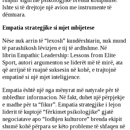
ruajtur sigurinë psikologjike brenda kompanisë.
Ishte si të drejtoje një avion me instrumente të
dëmtuara.
Empatia strategjike si mjet mbijetese
Nëse nuk arrin të “lexosh” kundërshtarin, nuk mund
të parashikosh lëvizjen e tij të ardhshme. Në
librin Empathic Leadership: Lessons from Elite
Sport, autori argumenton se liderët më të mirë, ata
që arrijnë të ruajnë suksesin në kohë, e trajtojnë
empatinë si një mjet inteligjence.
Empatia është një nga mënyrat më natyrale për të
mbledhur informacion. Në fakt, duhet një përpjekje
e madhe për ta “fikur”. Empatia strategjike i lejon
liderit të kuptojë “fërkimet psikologjike” gjatë
negociatave apo “lodhjen kulturore” brenda ekipit
shumë kohë përpara se këto probleme të shfaqen në