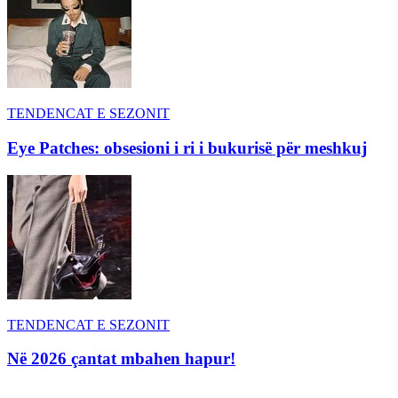
TENDENCAT E SEZONIT
Eye Patches: obsesioni i ri i bukurisë për meshkuj
TENDENCAT E SEZONIT
Në 2026 çantat mbahen hapur!