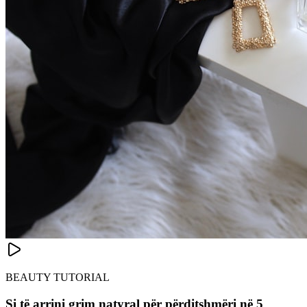
BEAUTY TUTORIAL
Si të arrini grim natyral për përditshmëri në 5