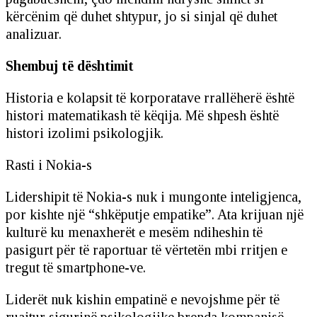
kërcënim që duhet shtypur, jo si sinjal që duhet
analizuar.
Shembuj të dështimit
Historia e kolapsit të korporatave rrallëherë është
histori matematikash të këqija. Më shpesh është
histori izolimi psikologjik.
Rasti i Nokia-s
Lidershipit të Nokia-s nuk i mungonte inteligjenca,
por kishte një “shkëputje empatike”. Ata krijuan një
kulturë ku menaxherët e mesëm ndiheshin të
pasigurt për të raportuar të vërtetën mbi rritjen e
tregut të smartphone-ve.
Liderët nuk kishin empatinë e nevojshme për të