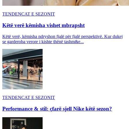
TENDENCAT E SEZONIT
Këtë verë këmisha vishet mbrapsht
Këtë verë, këmisha ndryshon fjalë për fjalë perspektivë. Kur dukej
se garderoba verore i kishte thënë tashm&e...
TENDENCAT E SEZONIT
Performance & stil: çfarë sjell Nike këtë sezon?