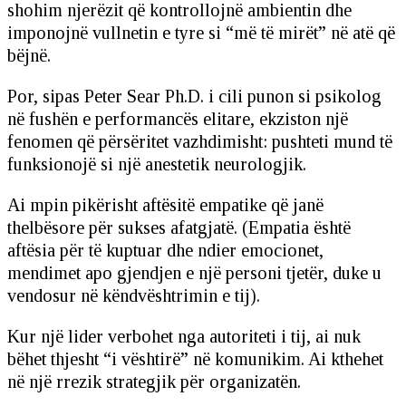
shohim njerëzit që kontrollojnë ambientin dhe
imponojnë vullnetin e tyre si “më të mirët” në atë që
bëjnë.
Por, sipas Peter Sear Ph.D. i cili punon si psikolog
në fushën e performancës elitare, ekziston një
fenomen që përsëritet vazhdimisht: pushteti mund të
funksionojë si një anestetik neurologjik.
Ai mpin pikërisht aftësitë empatike që janë
thelbësore për sukses afatgjatë. (Empatia është
aftësia për të kuptuar dhe ndier emocionet,
mendimet apo gjendjen e një personi tjetër, duke u
vendosur në këndvështrimin e tij).
Kur një lider verbohet nga autoriteti i tij, ai nuk
bëhet thjesht “i vështirë” në komunikim. Ai kthehet
në një rrezik strategjik për organizatën.