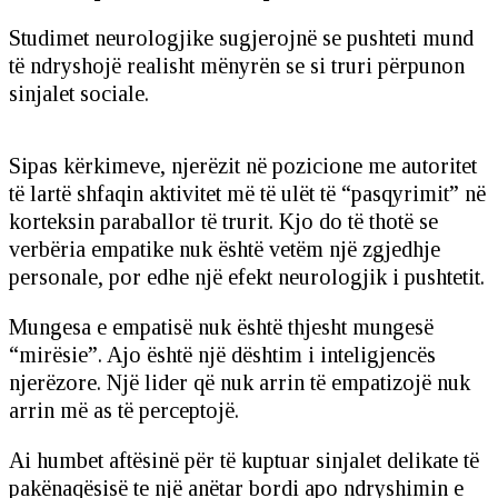
Studimet neurologjike sugjerojnë se pushteti mund
të ndryshojë realisht mënyrën se si truri përpunon
sinjalet sociale.
Sipas kërkimeve, njerëzit në pozicione me autoritet
të lartë shfaqin aktivitet më të ulët të “pasqyrimit” në
korteksin paraballor të trurit. Kjo do të thotë se
verbëria empatike nuk është vetëm një zgjedhje
personale, por edhe një efekt neurologjik i pushtetit.
Mungesa e empatisë nuk është thjesht mungesë
“mirësie”. Ajo është një dështim i inteligjencës
njerëzore. Një lider që nuk arrin të empatizojë nuk
arrin më as të perceptojë.
Ai humbet aftësinë për të kuptuar sinjalet delikate të
pakënaqësisë te një anëtar bordi apo ndryshimin e