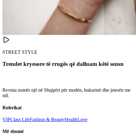
STREET STYLE
Trendet kryesore të rrugës që dalluam këtë sezon
Revista numër një në Shqipëri për modën, bukurinë dhe jetesën me
stil.
Rubrikat
VIP
Class Life
Fashion & Beauty
Health
Love
Më shumë