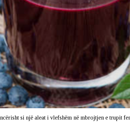
ncërisht si një aleat i vlefshëm në mbrojtjen e trupit f