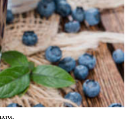
emëror.