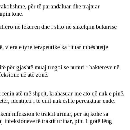
rakohshme, për të parandaluar dhe trajtuar
rupin tonë.
jallërojnë lëkurën dhe i shtojnë shkëlqim bukurisë
, vlera e tyre terapeutike ka fituar mbështetje
të për gjashtë muaj tregoi se numri i baktereve në
feksione në atë zonë.
rcenin atë më shpejt, krahasuar me ato që nuk e pinë.
, identiteti i të cilit nuk është përcaktuar ende.
eni infeksion të traktit urinar, për aq kohë sa
 infeksioneve të traktit urinar, pini 1 gotë lëng