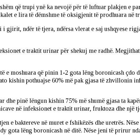
shëm që trupi ynë ka nevojë për të luftuar plakjen e pa
dikalet e lira të dëmshme të oksigjenit të prodhuara në t
 gjirit, ndër të tjera, ndërsa vlerat e saj ushqyese rig
eksionet e traktit urinar për shekuj me radhë. Megjithatë
të e moshuara që pinin 1-2 gota lëng boronicash çdo di
 ato kishin pothuajse 60% më pak gjasa të zhvillonin in
rinar dhe pinë lëngun kishin 75% më shumë gjasa ta kapë
 në infeksionet e traktit urinar, fruktoza dhe një tjetër
en e baktereve në muret e fshikëzës dhe uretrës. Nëse k
y gota lëng boronicash në ditë. Nëse jeni të prirur ndaj