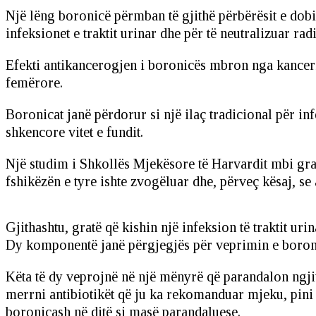
Një lëng boronicë përmban të gjithë përbërësit e dobi
infeksionet e traktit urinar dhe për të neutralizuar ra
Efekti antikancerogjen i boronicës mbron nga kanceri i
femërore.
Boronicat janë përdorur si një ilaç tradicional për inf
shkencore vitet e fundit.
Një studim i Shkollës Mjekësore të Harvardit mbi gra
fshikëzën e tyre ishte zvogëluar dhe, përveç kësaj, se
Gjithashtu, gratë që kishin një infeksion të traktit u
Dy komponentë janë përgjegjës për veprimin e boronicave
Këta të dy veprojnë në një mënyrë që parandalon ngjitj
merrni antibiotikët që ju ka rekomanduar mjeku, pini d
boronicash në ditë si masë parandaluese.