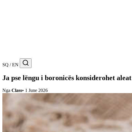
SQ / EN
Ja pse lëngu i boronicës konsiderohet aleat
Nga
Class
•
1 June 2026