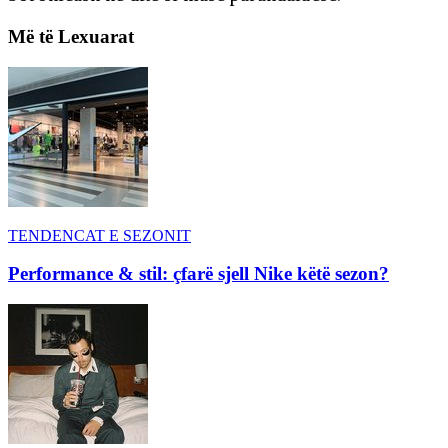
Më të Lexuarat
TENDENCAT E SEZONIT
Performance & stil: çfarë sjell Nike këtë sezon?