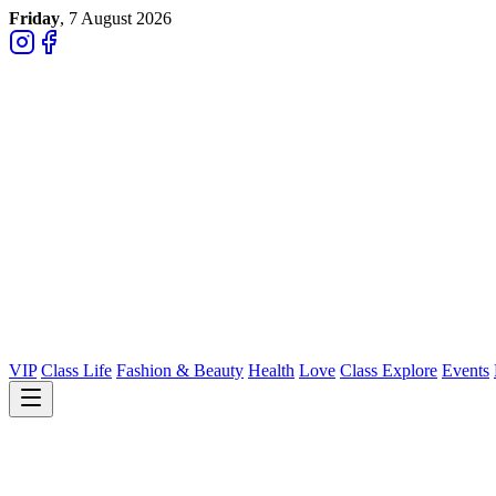
Friday
, 7 August 2026
VIP
Class Life
Fashion & Beauty
Health
Love
Class Explore
Events