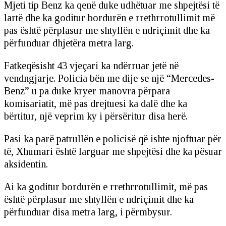
Mjeti tip Benz ka qenë duke udhëtuar me shpejtësi të
lartë dhe ka goditur bordurën e rrethrrotullimit më
pas është përplasur me shtyllën e ndriçimit dhe ka
përfunduar dhjetëra metra larg.
Fatkeqësisht 43 vjeçari ka ndërruar jetë në
vendngjarje. Policia bën me dije se një “Mercedes-
Benz” u pa duke kryer manovra përpara
komisariatit, më pas drejtuesi ka dalë dhe ka
bërtitur, një veprim ky i përsëritur disa herë.
Pasi ka parë patrullën e policisë që ishte njoftuar për
të, Xhumari është larguar me shpejtësi dhe ka pësuar
aksidentin.
Ai ka goditur bordurën e rrethrrotullimit, më pas
është përplasur me shtyllën e ndriçimit dhe ka
përfunduar disa metra larg, i përmbysur.