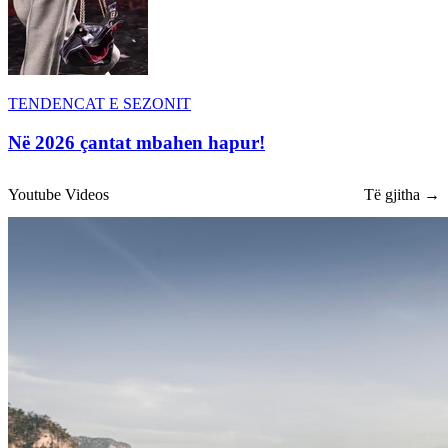
TENDENCAT E SEZONIT
Në 2026 çantat mbahen hapur!
Youtube Videos
Të gjitha →