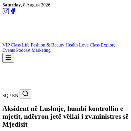
Saturday
, 8 August 2026
VIP
Class Life
Fashion & Beauty
Health
Love
Class Explore
Events
Podcast
Marketing
SQ / EN
Aksident në Lushnje, humbi kontrollin e
mjetit, ndërron jetë vëllai i zv.ministres së
Mjedisit