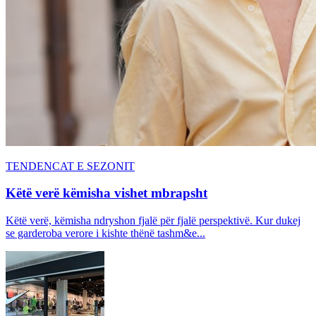
TENDENCAT E SEZONIT
Këtë verë këmisha vishet mbrapsht
Këtë verë, këmisha ndryshon fjalë për fjalë perspektivë. Kur dukej
se garderoba verore i kishte thënë tashm&e...