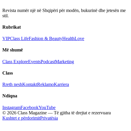
Revista numër një në Shqipëri për modën, bukurinë dhe jetesën me
stil.
Rubrikat
VIP
Class Life
Fashion & Beauty
Health
Love
Më shumë
Class Explore
Events
Podcast
Marketing
Class
Rreth nesh
Kontakt
Reklamo
Karriera
Ndiqna
Instagram
Facebook
YouTube
© 2026 Class Magazine — Të gjitha të drejtat e rezervuara
Kushtet e përdorimit
Privatësia