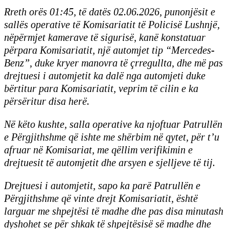
Rreth orës 01:45, të datës 02.06.2026, punonjësit e
sallës operative të Komisariatit të Policisë Lushnjë,
nëpërmjet kamerave të sigurisë, kanë konstatuar
përpara Komisariatit, një automjet tip “Mercedes-
Benz”, duke kryer manovra të çrregullta, dhe më pas
drejtuesi i automjetit ka dalë nga automjeti duke
bërtitur para Komisariatit, veprim të cilin e ka
përsëritur disa herë.
Në këto kushte, salla operative ka njoftuar Patrullën
e Përgjithshme që ishte me shërbim në qytet, për t’u
afruar në Komisariat, me qëllim verifikimin e
drejtuesit të automjetit dhe arsyen e sjelljeve të tij.
Drejtuesi i automjetit, sapo ka parë Patrullën e
Përgjithshme që vinte drejt Komisariatit, është
larguar me shpejtësi të madhe dhe pas disa minutash
dyshohet se për shkak të shpejtësisë së madhe dhe