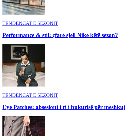
TENDENCAT E SEZONIT
Performance & stil: çfarë sjell Nike këtë sezon?
TENDENCAT E SEZONIT
Eye Patches: obsesioni i ri i bukurisë për meshkuj