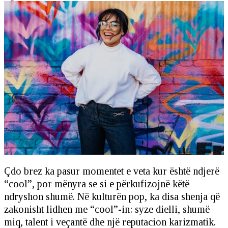
Çdo brez ka pasur momentet e veta kur është ndjerë
“cool”, por mënyra se si e përkufizojnë këtë
ndryshon shumë. Në kulturën pop, ka disa shenja që
zakonisht lidhen me “cool”-in: syze dielli, shumë
miq, talent i veçantë dhe një reputacion karizmatik.