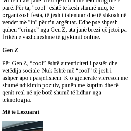
Millennials janë brezi që u rrit me teknologjinë e
parë. Për ta, "cool" është të kesh shumë miq, të
organizosh festa, të jesh i talentuar dhe të shkosh në
vendet më "in" për t’u argëtuar. Edhe pse shpesh
quhen “cringe” nga Gen Z, ata janë brezi që jetoi pa
frikën e vazhdueshme të gjykimit online.
Gen Z
Për Gen Z, “cool” është autenticiteti i pastër dhe
vetëdija sociale. Nuk është më “cool” të jesh i
ashpër apo i pasjellshëm. Kjo gjeneratë vlerëson më
shumë ndikimin pozitiv, punën me kuptim dhe të
qenit real në një botë shumë të lidhur nga
teknologjia.
Më të Lexuarat