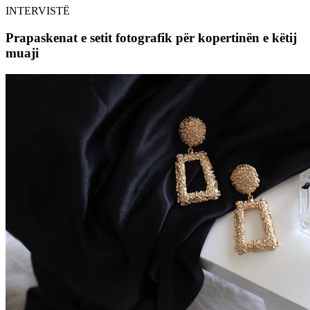
INTERVISTË
Prapaskenat e setit fotografik për kopertinën e këtij
muaji