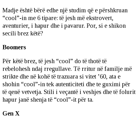
Madje është bërë edhe një studim që e përshkruan
“cool”-in me 6 tipare: të jesh më ekstrovert,
aventurier, i hapur dhe i pavarur. Por, si e shikon
secili brez këtë?
Boomers
Për këtë brez, të jesh “cool” do të thotë të
rebelohesh ndaj rregullave. Të rritur në familje më
strikte dhe në kohë të trazuara si vitet ’60, ata e
shohin “cool”-in tek autenticiteti dhe te guximi për
të qenë vetvetja. Stili i veçantë i veshjes dhe të folurit
hapur janë shenja të “cool”-it për ta.
Gen X