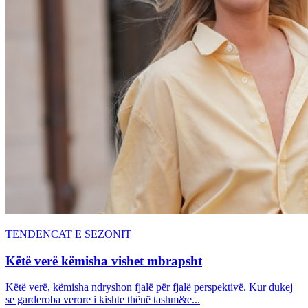
TENDENCAT E SEZONIT
Këtë verë këmisha vishet mbrapsht
Këtë verë, këmisha ndryshon fjalë për fjalë perspektivë. Kur dukej
se garderoba verore i kishte thënë tashm&e...