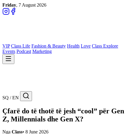
Friday
, 7 August 2026
VIP
Class Life
Fashion & Beauty
Health
Love
Class Explore
Events
Podcast
Marketing
SQ / EN
Çfarë do të thotë të jesh “cool” për Gen
Z, Millennials dhe Gen X?
Nga
Class
•
8 June 2026