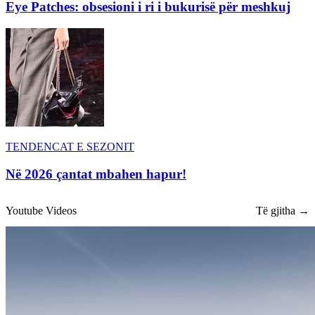
Eye Patches: obsesioni i ri i bukurisë për meshkuj
TENDENCAT E SEZONIT
Në 2026 çantat mbahen hapur!
Youtube Videos
Të gjitha →