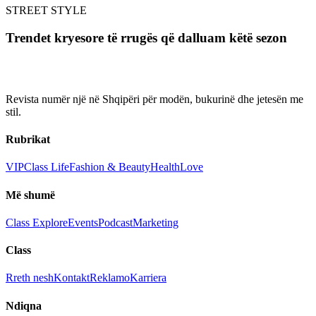
STREET STYLE
Trendet kryesore të rrugës që dalluam këtë sezon
Revista numër një në Shqipëri për modën, bukurinë dhe jetesën me
stil.
Rubrikat
VIP
Class Life
Fashion & Beauty
Health
Love
Më shumë
Class Explore
Events
Podcast
Marketing
Class
Rreth nesh
Kontakt
Reklamo
Karriera
Ndiqna