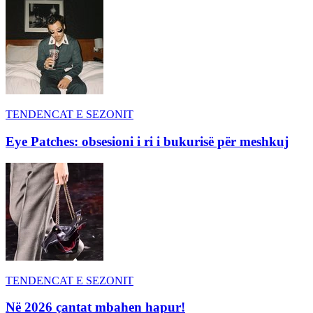
TENDENCAT E SEZONIT
Eye Patches: obsesioni i ri i bukurisë për meshkuj
TENDENCAT E SEZONIT
Në 2026 çantat mbahen hapur!