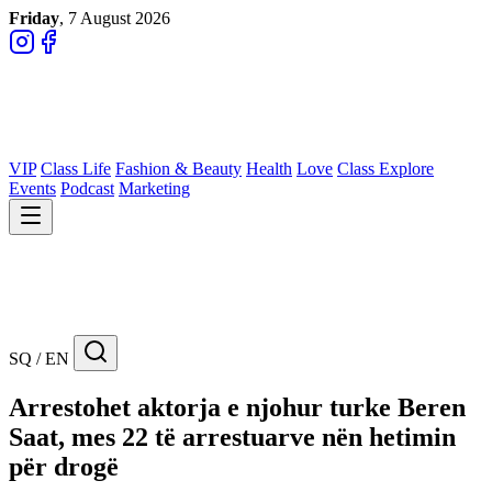
Friday
, 7 August 2026
VIP
Class Life
Fashion & Beauty
Health
Love
Class Explore
Events
Podcast
Marketing
SQ / EN
Arrestohet aktorja e njohur turke Beren
Saat, mes 22 të arrestuarve nën hetimin
për drogë