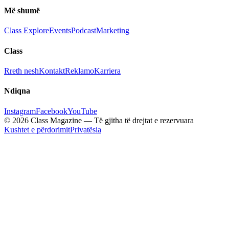
Më shumë
Class Explore
Events
Podcast
Marketing
Class
Rreth nesh
Kontakt
Reklamo
Karriera
Ndiqna
Instagram
Facebook
YouTube
© 2026 Class Magazine — Të gjitha të drejtat e rezervuara
Kushtet e përdorimit
Privatësia