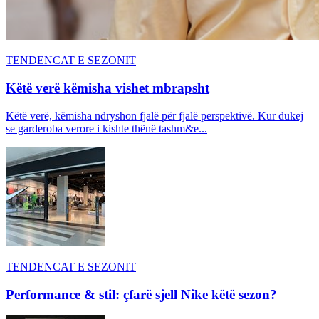
TENDENCAT E SEZONIT
Këtë verë këmisha vishet mbrapsht
Këtë verë, këmisha ndryshon fjalë për fjalë perspektivë. Kur dukej
se garderoba verore i kishte thënë tashm&e...
TENDENCAT E SEZONIT
Performance & stil: çfarë sjell Nike këtë sezon?