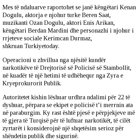
Mes të ndaluarve raportohet se janë këngëtari Kenan
Dogulu, aktorja e njohur turke Beren Saat,
muzikanti Ozan Dogulu, aktori Enis Arikan,
këngëtari Berdan Mardini dhe personazhi i njohur i
rrjeteve sociale Kerimcan Durmaz,
shkruan Turkiyetoday.
Operacioni u zhvillua nga njësitë kundër
narkotikëve të Drejtorisë së Policisë së Stambollit,
në kuadër të një hetimi të udhëhequr nga Zyra e
Kryeprokurorit Publik.
Autoritetet kishin lëshuar urdhra ndalimi për 22 të
dyshuar, përpara se ekipet e policisë t’i merrnin ata
në paraburgim. Ky rast është pjesë e përpjekjeve më
të gjera të Turqisë për të luftuar narkotikët, të cilët
zyrtarët i konsiderojnë një shqetësim serioz për
shëndetin publik dhe sigurinë.