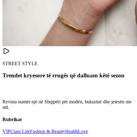
STREET STYLE
Trendet kryesore të rrugës që dalluam këtë sezon
Revista numër një në Shqipëri për modën, bukurinë dhe jetesën me
stil.
Rubrikat
VIP
Class Life
Fashion & Beauty
Health
Love