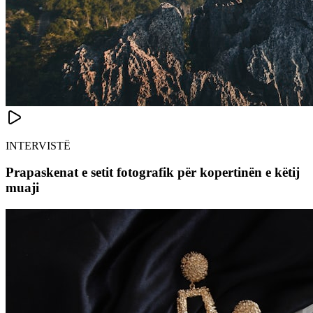
INTERVISTË
Prapaskenat e setit fotografik për kopertinën e këtij
muaji