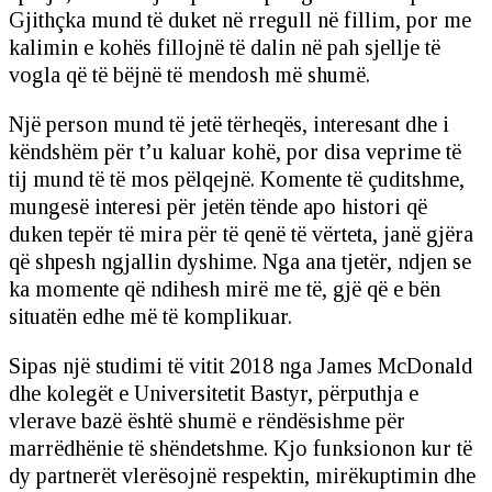
Gjithçka mund të duket në rregull në fillim, por me
kalimin e kohës fillojnë të dalin në pah sjellje të
vogla që të bëjnë të mendosh më shumë.
Një person mund të jetë tërheqës, interesant dhe i
këndshëm për t’u kaluar kohë, por disa veprime të
tij mund të të mos pëlqejnë. Komente të çuditshme,
mungesë interesi për jetën tënde apo histori që
duken tepër të mira për të qenë të vërteta, janë gjëra
që shpesh ngjallin dyshime. Nga ana tjetër, ndjen se
ka momente që ndihesh mirë me të, gjë që e bën
situatën edhe më të komplikuar.
Sipas një studimi të vitit 2018 nga James McDonald
dhe kolegët e Universitetit Bastyr, përputhja e
vlerave bazë është shumë e rëndësishme për
marrëdhënie të shëndetshme. Kjo funksionon kur të
dy partnerët vlerësojnë respektin, mirëkuptimin dhe