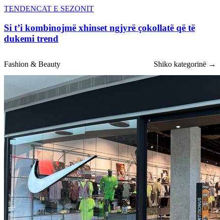
TENDENCAT E SEZONIT
Si t’i kombinojmë xhinset ngjyrë çokollatë që të
dukemi trend
Fashion & Beauty
Shiko kategorinë →