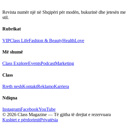
Revista numër një në Shqipëri për modën, bukurinë dhe jetesën me
stil.
Rubrikat
VIP
Class Life
Fashion & Beauty
Health
Love
Më shumë
Class Explore
Events
Podcast
Marketing
Class
Rreth nesh
Kontakt
Reklamo
Karriera
Ndiqna
Instagram
Facebook
YouTube
© 2026 Class Magazine — Të gjitha të drejtat e rezervuara
Kushtet e përdorimit
Privatësia