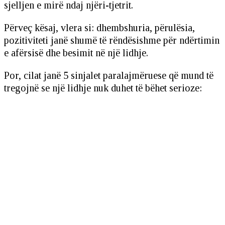
sjelljen e mirë ndaj njëri-tjetrit.
Përveç kësaj, vlera si: dhembshuria, përulësia,
pozitiviteti janë shumë të rëndësishme për ndërtimin
e afërsisë dhe besimit në një lidhje.
Por, cilat janë 5 sinjalet paralajmëruese që mund të
tregojnë se një lidhje nuk duhet të bëhet serioze: