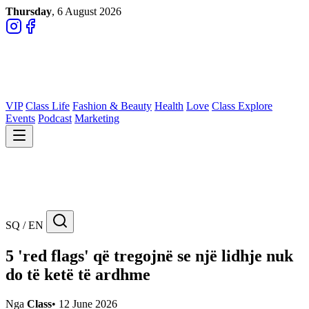
Thursday
, 6 August 2026
VIP
Class Life
Fashion & Beauty
Health
Love
Class Explore
Events
Podcast
Marketing
SQ / EN
5 'red flags' që tregojnë se një lidhje nuk
do të ketë të ardhme
Nga
Class
•
12 June 2026