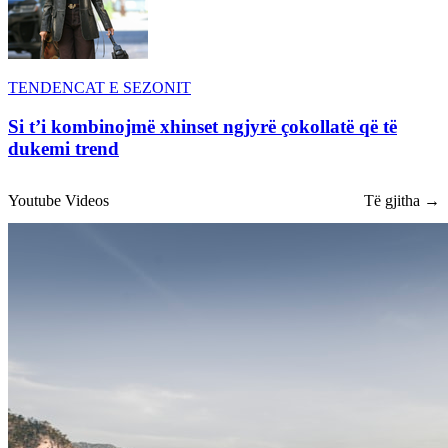
TENDENCAT E SEZONIT
Si t’i kombinojmë xhinset ngjyrë çokollatë që të
dukemi trend
Youtube Videos
Të gjitha →