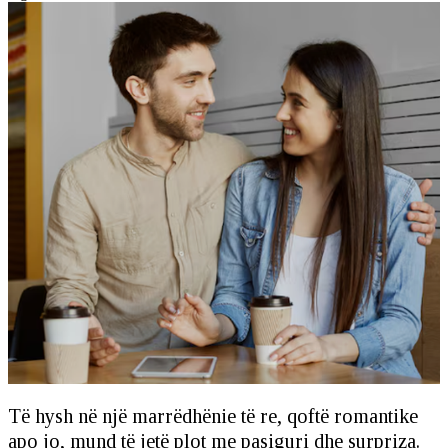
Të hysh në një marrëdhënie të re, qoftë romantike
apo jo, mund të jetë plot me pasiguri dhe surpriza.