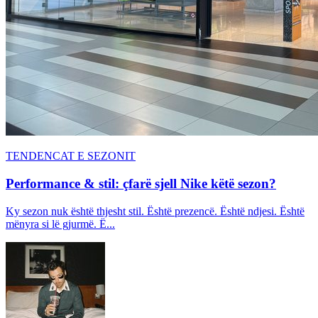
TENDENCAT E SEZONIT
Performance & stil: çfarë sjell Nike këtë sezon?
Ky sezon nuk është thjesht stil. Është prezencë. Është ndjesi. Është
mënyra si lë gjurmë. Ë...