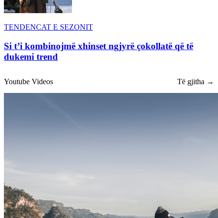
TENDENCAT E SEZONIT
Si t’i kombinojmë xhinset ngjyrë çokollatë që të
dukemi trend
Youtube Videos
Të gjitha →