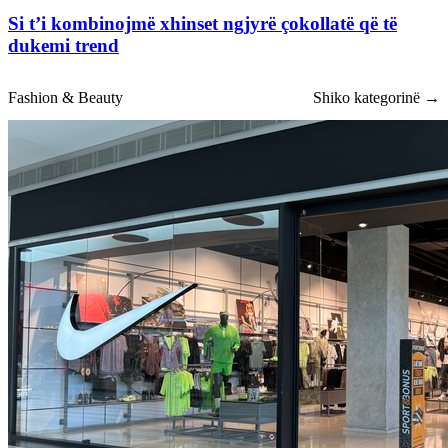
Si t’i kombinojmë xhinset ngjyrë çokollatë që të
dukemi trend
Fashion & Beauty
Shiko kategorinë →