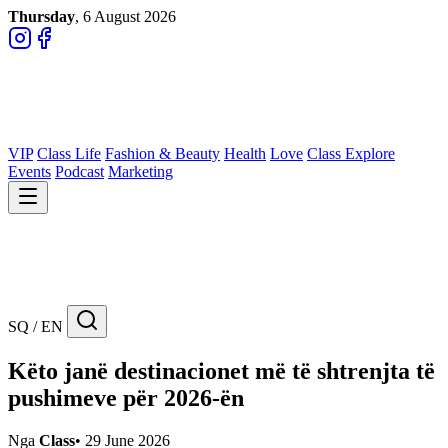
Thursday
, 6 August 2026
VIP
Class Life
Fashion & Beauty
Health
Love
Class Explore
Events
Podcast
Marketing
SQ / EN
Këto janë destinacionet më të shtrenjta të
pushimeve për 2026-ën
Nga
Class
•
29 June 2026