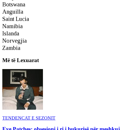
Botswana
Anguilla
Saint Lucia
Namibia
Islanda
Norvegjia
Zambia
Më të Lexuarat
TENDENCAT E SEZONIT
Eye Patches: obsesioni i ri i bukurisë për meshkuj