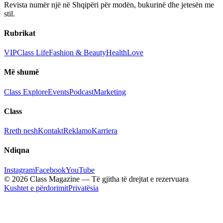
Revista numër një në Shqipëri për modën, bukurinë dhe jetesën me
stil.
Rubrikat
VIP
Class Life
Fashion & Beauty
Health
Love
Më shumë
Class Explore
Events
Podcast
Marketing
Class
Rreth nesh
Kontakt
Reklamo
Karriera
Ndiqna
Instagram
Facebook
YouTube
© 2026 Class Magazine — Të gjitha të drejtat e rezervuara
Kushtet e përdorimit
Privatësia