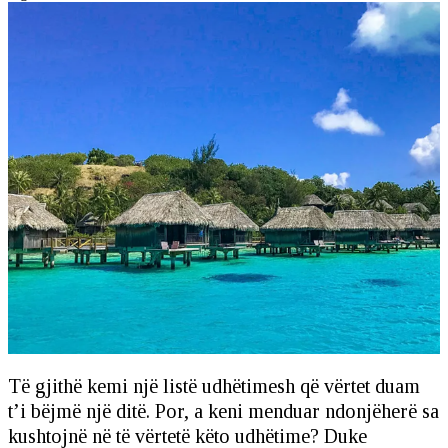
Të gjithë kemi një listë udhëtimesh që vërtet duam
t’i bëjmë një ditë. Por, a keni menduar ndonjëherë sa
kushtojnë në të vërtetë këto udhëtime? Duke