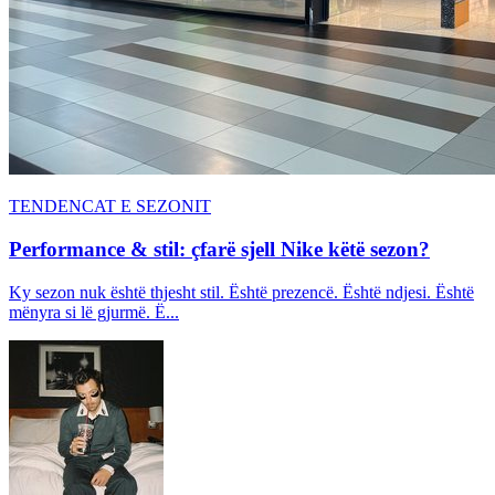
TENDENCAT E SEZONIT
Performance & stil: çfarë sjell Nike këtë sezon?
Ky sezon nuk është thjesht stil. Është prezencë. Është ndjesi. Është
mënyra si lë gjurmë. Ë...