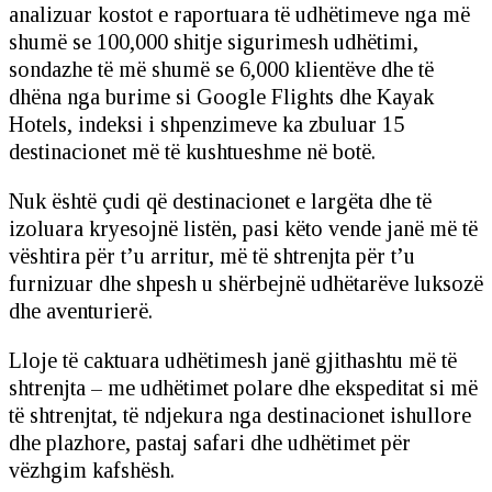
analizuar kostot e raportuara të udhëtimeve nga më
shumë se 100,000 shitje sigurimesh udhëtimi,
sondazhe të më shumë se 6,000 klientëve dhe të
dhëna nga burime si Google Flights dhe Kayak
Hotels, indeksi i shpenzimeve ka zbuluar 15
destinacionet më të kushtueshme në botë.
Nuk është çudi që destinacionet e largëta dhe të
izoluara kryesojnë listën, pasi këto vende janë më të
vështira për t’u arritur, më të shtrenjta për t’u
furnizuar dhe shpesh u shërbejnë udhëtarëve luksozë
dhe aventurierë.
Lloje të caktuara udhëtimesh janë gjithashtu më të
shtrenjta – me udhëtimet polare dhe ekspeditat si më
të shtrenjtat, të ndjekura nga destinacionet ishullore
dhe plazhore, pastaj safari dhe udhëtimet për
vëzhgim kafshësh.