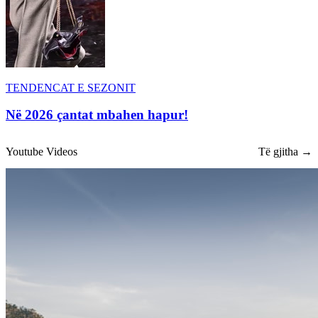
TENDENCAT E SEZONIT
Në 2026 çantat mbahen hapur!
Youtube Videos
Të gjitha →