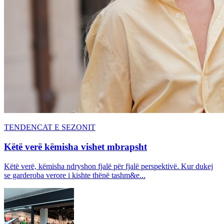
TENDENCAT E SEZONIT
Këtë verë këmisha vishet mbrapsht
Këtë verë, këmisha ndryshon fjalë për fjalë perspektivë. Kur dukej
se garderoba verore i kishte thënë tashm&e...