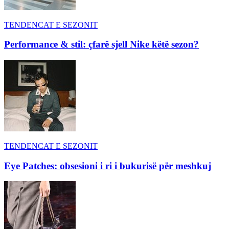
TENDENCAT E SEZONIT
Performance & stil: çfarë sjell Nike këtë sezon?
TENDENCAT E SEZONIT
Eye Patches: obsesioni i ri i bukurisë për meshkuj