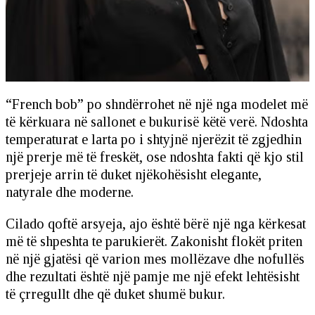
“French bob” po shndërrohet në një nga modelet më
të kërkuara në sallonet e bukurisë këtë verë. Ndoshta
temperaturat e larta po i shtyjnë njerëzit të zgjedhin
një prerje më të freskët, ose ndoshta fakti që kjo stil
prerjeje arrin të duket njëkohësisht elegante,
natyrale dhe moderne.
Cilado qoftë arsyeja, ajo është bërë një nga kërkesat
më të shpeshta te parukierët. Zakonisht flokët priten
në një gjatësi që varion mes mollëzave dhe nofullës
dhe rezultati është një pamje me një efekt lehtësisht
të çrregullt dhe që duket shumë bukur.