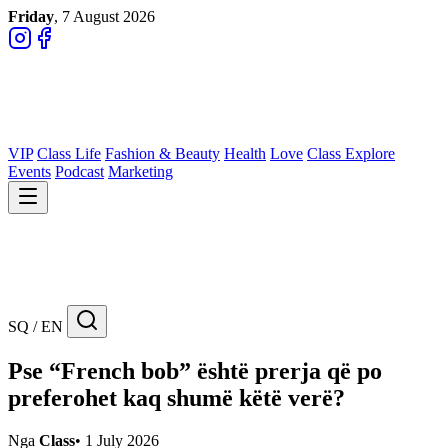
Friday
, 7 August 2026
VIP
Class Life
Fashion & Beauty
Health
Love
Class Explore
Events
Podcast
Marketing
SQ / EN
Pse “French bob” është prerja që po
preferohet kaq shumë këtë verë?
Nga
Class
•
1 July 2026