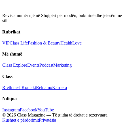
Revista numër një në Shqipëri për modën, bukurinë dhe jetesën me
stil.
Rubrikat
VIP
Class Life
Fashion & Beauty
Health
Love
Më shumë
Class Explore
Events
Podcast
Marketing
Class
Rreth nesh
Kontakt
Reklamo
Karriera
Ndiqna
Instagram
Facebook
YouTube
© 2026 Class Magazine — Të gjitha të drejtat e rezervuara
Kushtet e përdorimit
Privatësia