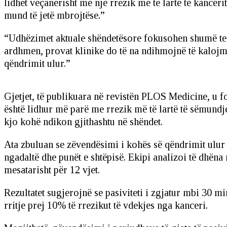
lidhet veçanërisht me një rrezik më të lartë të kanceri
mund të jetë mbrojtëse.”
“Udhëzimet aktuale shëndetësore fokusohen shumë te akt
ardhmen, provat klinike do të na ndihmojnë të kalojmë
qëndrimit ulur.”
Gjetjet, të publikuara në revistën PLOS Medicine, u fo
është lidhur më parë me rrezik më të lartë të sëmundj
kjo kohë ndikon gjithashtu në shëndet.
Ata zbuluan se zëvendësimi i kohës së qëndrimit ulur m
ngadaltë dhe punët e shtëpisë. Ekipi analizoi të dhën
mesatarisht për 12 vjet.
Rezultatet sugjerojnë se pasiviteti i zgjatur mbi 30 m
rritje prej 10% të rrezikut të vdekjes nga kanceri.