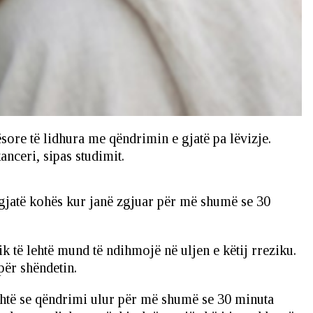
ësore të lidhura me qëndrimin e gjatë pa lëvizje.
nceri, sipas studimit.
 gjatë kohës kur janë zgjuar për më shumë se 30
ik të lehtë mund të ndihmojë në uljen e këtij rreziku.
për shëndetin.
është se qëndrimi ulur për më shumë se 30 minuta