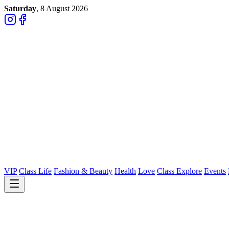
Saturday
, 8 August 2026
VIP
Class Life
Fashion & Beauty
Health
Love
Class Explore
Events