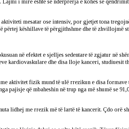
t. Lajmi i mirë është se ndërprerja e kohës së qëndrimit 
iviteti mesatar ose intensiv, por gjetjet tona tregojnë
 përtej këshillave të përgjithshme dhe të zhvillojmë st
kusuan në efektet e sjelljes sedentare të zgjatur në shë
eve kardiovaskulare dhe disa lloje kanceri, studiuesit
e aktivitet fizik mund të ulë rrezikun e disa formave t
a nga pajisje që mbaheshin në trup nga më shumë se 91,
inuta lidhej me rrezik më të lartë të kancerit. Çdo orë 