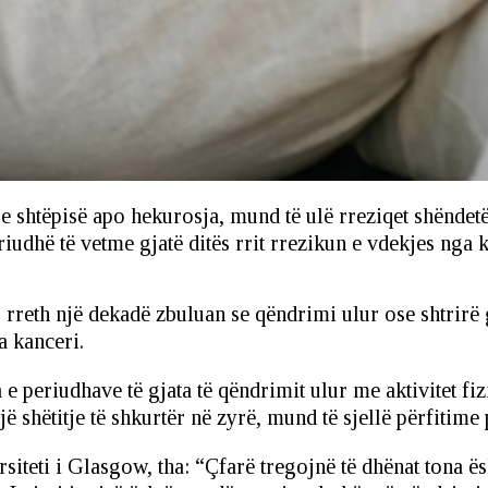
t e shtëpisë apo hekurosja, mund të ulë rreziqet shëndet
dhë të vetme gjatë ditës rrit rrezikun e vdekjes nga ka
rreth një dekadë zbuluan se qëndrimi ulur ose shtrirë
a kanceri.
 e periudhave të gjata të qëndrimit ulur me aktivitet fiz
 shëtitje të shkurtër në zyrë, mund të sjellë përfitime 
rsiteti i Glasgow, tha: “Çfarë tregojnë të dhënat tona 