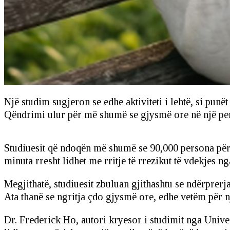
Një studim sugjeron se edhe aktiviteti i lehtë, si punë
Qëndrimi ulur për më shumë se gjysmë ore në një periu
Studiuesit që ndoqën më shumë se 90,000 persona për 
minuta rresht lidhet me rritje të rrezikut të vdekjes ng
Megjithatë, studiuesit zbuluan gjithashtu se ndërprerja
Ata thanë se ngritja çdo gjysmë ore, edhe vetëm për një
Dr. Frederick Ho, autori kryesor i studimit nga Unive