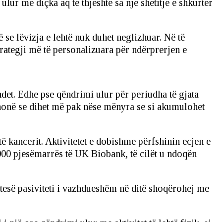
ulur me diçka aq të thjeshtë sa një shëtitje e shkurtër
 se lëvizja e lehtë nuk duhet neglizhuar. Në të
rategji më të personalizuara për ndërprerjen e
ndet. Edhe pse qëndrimi ulur për periudha të gjata
 thonë se dihet më pak nëse mënyra se si akumulohet
ë kancerit. Aktivitetet e dobishme përfshinin ecjen e
000 pjesëmarrës të UK Biobank, të cilët u ndoqën
shtesë pasiviteti i vazhdueshëm në ditë shoqërohej me