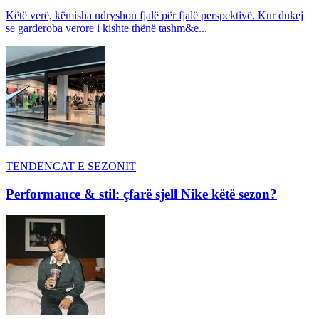
Këtë verë, këmisha ndryshon fjalë për fjalë perspektivë. Kur dukej
se garderoba verore i kishte thënë tashm&e...
TENDENCAT E SEZONIT
Performance & stil: çfarë sjell Nike këtë sezon?