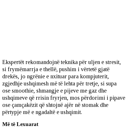
Ekspertët rekomandojnë teknika për uljen e stresit,
si frymëmarrja e thellë, pushim i vërtetë gjatë
drekës, jo ngrënie e nxituar para kompjuterit,
zgjedhje ushqimesh më të lehta për tretje, si supa
ose smoothie, shmangje e pijeve me gaz dhe
ushqimeve që rrisin fryrjen, mos përdorimi i pipave
ose çamçakëzit që shtojnë ajër në stomak dhe
përtypje më e ngadaltë e ushqimit.
Më të Lexuarat