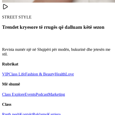
STREET STYLE
Trendet kryesore të rrugës që dalluam këtë sezon
Revista numër një në Shqipëri për modën, bukurinë dhe jetesën me
stil.
Rubrikat
VIP
Class Life
Fashion & Beauty
Health
Love
Më shumë
Class Explore
Events
Podcast
Marketing
Class
Rreth nesh
Kontakt
Reklamo
Karriera