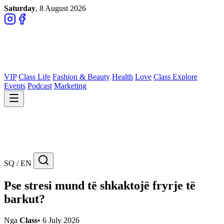
Saturday
, 8 August 2026
VIP
Class Life
Fashion & Beauty
Health
Love
Class Explore
Events
Podcast
Marketing
SQ / EN
Pse stresi mund të shkaktojë fryrje të
barkut?
Nga
Class
•
6 July 2026