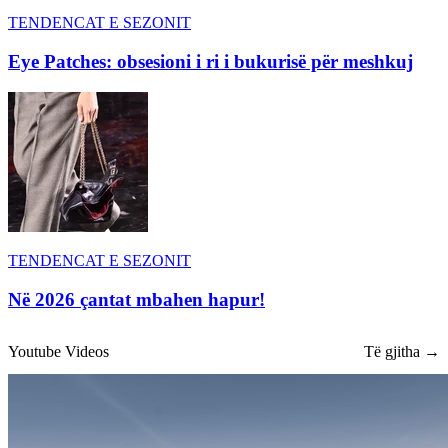
TENDENCAT E SEZONIT
Eye Patches: obsesioni i ri i bukurisë për meshkuj
TENDENCAT E SEZONIT
Në 2026 çantat mbahen hapur!
Youtube Videos
Të gjitha →