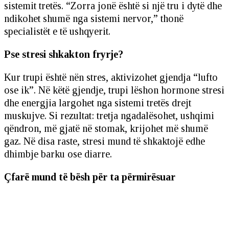
sistemit tretës. “Zorra jonë është si një tru i dytë dhe
ndikohet shumë nga sistemi nervor,” thonë
specialistët e të ushqyerit.
Pse stresi shkakton fryrje?
Kur trupi është nën stres, aktivizohet gjendja “lufto
ose ik”. Në këtë gjendje, trupi lëshon hormone stresi
dhe energjia largohet nga sistemi tretës drejt
muskujve. Si rezultat: tretja ngadalësohet, ushqimi
qëndron, më gjatë në stomak, krijohet më shumë
gaz. Në disa raste, stresi mund të shkaktojë edhe
dhimbje barku ose diarre.
Çfarë mund të bësh për ta përmirësuar