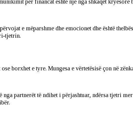
unikimit për financat është një nga shkaqet kryesore 
e përvojat e mëparshme dhe emocionet dhe është thelbë
-tjetrin.
t ose borxhet e tyre. Mungesa e vërtetësisë çon në zënk
 nga partnerët të ndihet i përjashtuar, ndërsa tjetri m
ibër.