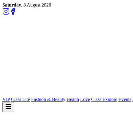
Saturday
, 8 August 2026
VIP
Class Life
Fashion & Beauty
Health
Love
Class Explore
Events