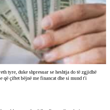
th tyre, duke shpresuar se heshtja do të zgjidhë
që çiftet bëjnë me financat dhe si mund t'i