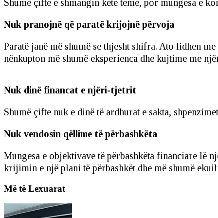
Shumë çifte e shmangin këtë temë, por mungesa e kom
Nuk pranojnë që paratë krijojnë përvoja
Paratë janë më shumë se thjesht shifra. Ato lidhen m
nënkupton më shumë eksperienca dhe kujtime me njëri
Nuk dinë financat e njëri-tjetrit
Shumë çifte nuk e dinë të ardhurat e sakta, shpenzime
Nuk vendosin qëllime të përbashkëta
Mungesa e objektivave të përbashkëta financiare lë një
krijimin e një plani të përbashkët dhe më shumë ekuil
Më të Lexuarat