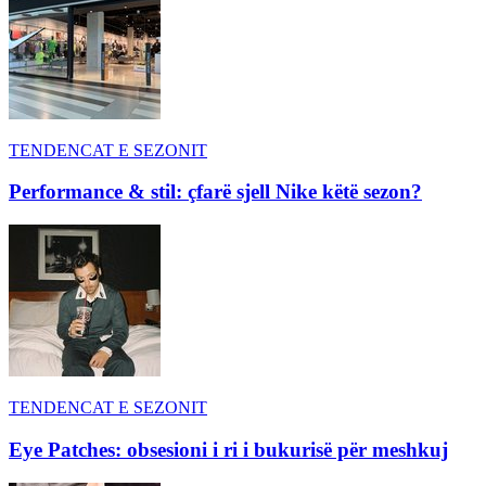
TENDENCAT E SEZONIT
Performance & stil: çfarë sjell Nike këtë sezon?
TENDENCAT E SEZONIT
Eye Patches: obsesioni i ri i bukurisë për meshkuj