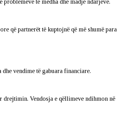
të problemeve të mëdha dhe madje ndarjeve.
sore që partnerët të kuptojnë që më shumë para
a dhe vendime të gabuara financiare.
err drejtimin. Vendosja e qëllimeve ndihmon në