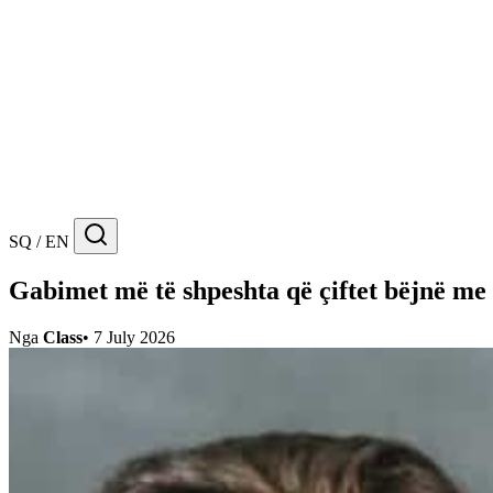
SQ / EN
Gabimet më të shpeshta që çiftet bëjnë me 
Nga
Class
•
7 July 2026