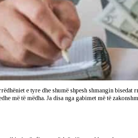
rëdhëniet e tyre dhe shumë shpesh shmangin bisedat rre
 edhe më të mëdha. Ja disa nga gabimet më të zakonshme 