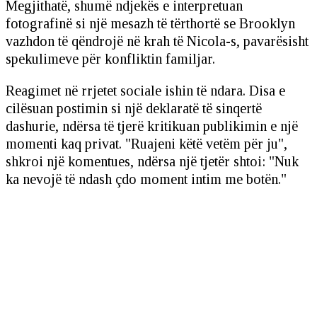
Megjithatë, shumë ndjekës e interpretuan
fotografinë si një mesazh të tërthortë se Brooklyn
vazhdon të qëndrojë në krah të Nicola-s, pavarësisht
spekulimeve për konfliktin familjar.
Reagimet në rrjetet sociale ishin të ndara. Disa e
cilësuan postimin si një deklaratë të sinqertë
dashurie, ndërsa të tjerë kritikuan publikimin e një
momenti kaq privat. "Ruajeni këtë vetëm për ju",
shkroi një komentues, ndërsa një tjetër shtoi: "Nuk
ka nevojë të ndash çdo moment intim me botën."