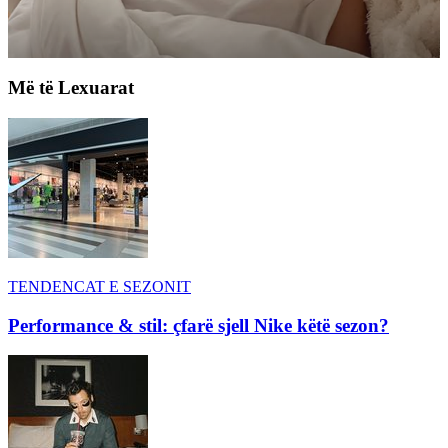
Më të Lexuarat
TENDENCAT E SEZONIT
Performance & stil: çfarë sjell Nike këtë sezon?