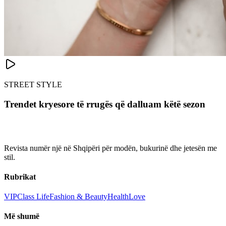
STREET STYLE
Trendet kryesore të rrugës që dalluam këtë sezon
Revista numër një në Shqipëri për modën, bukurinë dhe jetesën me
stil.
Rubrikat
VIP
Class Life
Fashion & Beauty
Health
Love
Më shumë