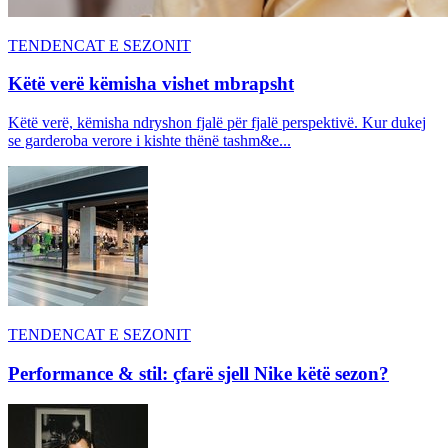
TENDENCAT E SEZONIT
Këtë verë këmisha vishet mbrapsht
Këtë verë, këmisha ndryshon fjalë për fjalë perspektivë. Kur dukej
se garderoba verore i kishte thënë tashm&e...
TENDENCAT E SEZONIT
Performance & stil: çfarë sjell Nike këtë sezon?