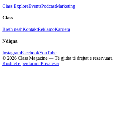
Class Explore
Events
Podcast
Marketing
Class
Rreth nesh
Kontakt
Reklamo
Karriera
Ndiqna
Instagram
Facebook
YouTube
© 2026 Class Magazine — Të gjitha të drejtat e rezervuara
Kushtet e përdorimit
Privatësia