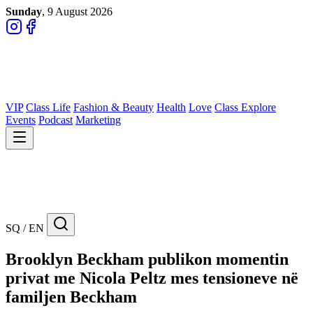
Sunday
, 9 August 2026
VIP
Class Life
Fashion & Beauty
Health
Love
Class Explore
Events
Podcast
Marketing
SQ / EN
Brooklyn Beckham publikon momentin
privat me Nicola Peltz mes tensioneve në
familjen Beckham