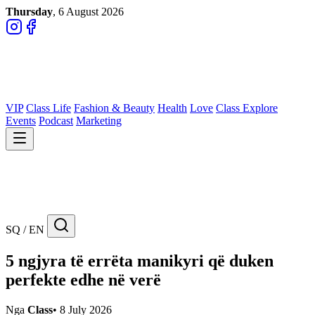
Thursday
, 6 August 2026
VIP
Class Life
Fashion & Beauty
Health
Love
Class Explore
Events
Podcast
Marketing
SQ / EN
5 ngjyra të errëta manikyri që duken
perfekte edhe në verë
Nga
Class
•
8 July 2026