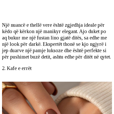
Një nuancë e thellë vere është zgjedhja ideale për
këdo që kërkon një manikyr elegant. Ajo duket po
aq bukur me një fustan lino gjatë ditës, sa edhe me
një look për darkë. Ekspertët thonë se kjo ngjyrë i
jep duarve një pamje luksoze dhe është perfekte si
për pushimet buzë detit, ashtu edhe për ditët në qytet.
2. Kafe e errët