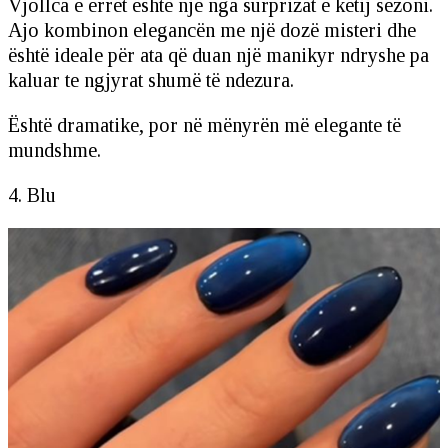
Vjollca e errët është një nga surprizat e këtij sezoni.
Ajo kombinon elegancën me një dozë misteri dhe
është ideale për ata që duan një manikyr ndryshe pa
kaluar te ngjyrat shumë të ndezura.
Është dramatike, por në mënyrën më elegante të
mundshme.
4. Blu