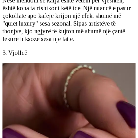
Nëse mendoni se kafja është vetëm për vjeshtën,
është koha ta rishikoni këtë ide. Një nuancë e pasur
çokollate apo kafeje krijon një efekt shumë më
"quiet luxury" sesa sezonal. Sipas artistëve të
thonjve, kjo ngjyrë të kujton më shumë një çantë
lëkure luksoze sesa një latte.
3. Vjollcë