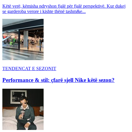
Këtë verë, këmisha ndryshon fjalë për fjalë perspektivë. Kur dukej
se garderoba verore i kishte thënë tashm&e...
TENDENCAT E SEZONIT
Performance & stil: çfarë sjell Nike këtë sezon?