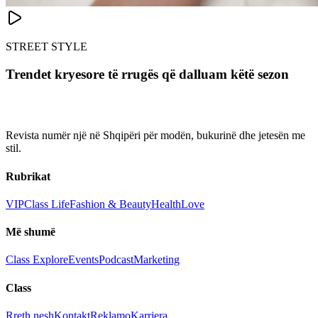
STREET STYLE
Trendet kryesore të rrugës që dalluam këtë sezon
Revista numër një në Shqipëri për modën, bukurinë dhe jetesën me
stil.
Rubrikat
VIP
Class Life
Fashion & Beauty
Health
Love
Më shumë
Class Explore
Events
Podcast
Marketing
Class
Rreth nesh
Kontakt
Reklamo
Karriera