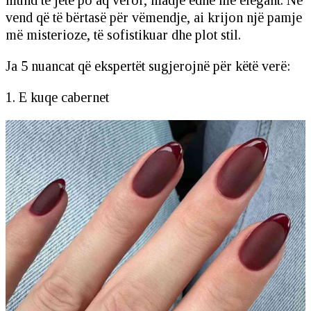
mund të jetë po aq veror, madje edhe më elegant. Në
vend që të bërtasë për vëmendje, ai krijon një pamje
më misterioze, të sofistikuar dhe plot stil.
Ja 5 nuancat që ekspertët sugjerojnë për këtë verë:
1. E kuqe cabernet