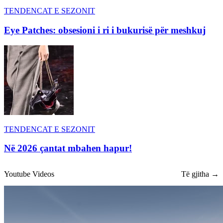
TENDENCAT E SEZONIT
Eye Patches: obsesioni i ri i bukurisë për meshkuj
TENDENCAT E SEZONIT
Në 2026 çantat mbahen hapur!
Youtube Videos
Të gjitha →