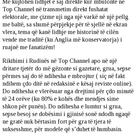
Më kujtohen lidhjet e saj direkte kur mbulonte në
Top Channel në transmetim direkt fushatat
elektorale, me çizme uji nga një varkë në një pellg
me baltë, sa shumë përpjekje për të sjellë në ekran
vlera, tema që kanë lidhje me historinë të cilën
vende me traditë (ku Anglia më konservatorja) i
ruajnë me fanatizëm!
Rikthimi i Rudinës në Top Channel apo në një
dritare tjetër do më gëzonte si gazetare, grua, sepse
përmes saj do të ndihesha e mbrojtur ( siç në fakt
ndihem çdo ditë në redaksinë e kësaj reviste online).
Do ndihesha e vlerësuar nga drejtimi për çdo minutë
të 24 orëve (ku 80% e kohës dhe mendjes sime
shkon për punën). Do ndihesha e lumtur si grua,
sepse besoj se dobësimi i gjinisë sonë ndodh ngaqë
ne gratë nuk bërtasim fort për gra të tjera të
suksesshme, për modele që s’duhet të humbasin.