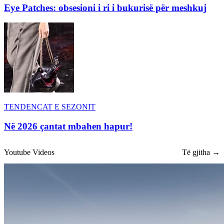
Eye Patches: obsesioni i ri i bukurisë për meshkuj
TENDENCAT E SEZONIT
Në 2026 çantat mbahen hapur!
Youtube Videos
Të gjitha →