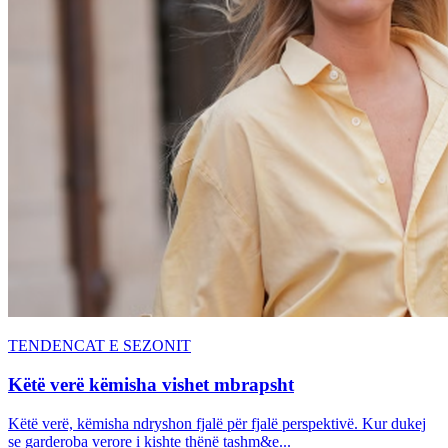
TENDENCAT E SEZONIT
Këtë verë këmisha vishet mbrapsht
Këtë verë, këmisha ndryshon fjalë për fjalë perspektivë. Kur dukej
se garderoba verore i kishte thënë tashm&e...