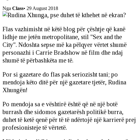
Nga
Class
•
29 August 2018
Flas vazhimisht në këtë blog për çështje që kanë
lidhje me jetën metropolitane, stil "Sex and the
City". Ndoshta sepse më ka pëlqyer vërtet shumë
personazhi i Carrie Bradshow në film dhe ndaj
shumë të përbashkëta me të.
Por si gazetare do flas pak seriozisht tani; po
mendoja këto ditë për një gazetare tjetër, Rudina
Xhungën!
Po mendoja sa e vështirë është që në një botë
burrash dhe sidomos gazetarësh politikë burra,
duhet të ketë qenë për të të ndërtojë një karrierë prej
profesionisteje të vërtetë.