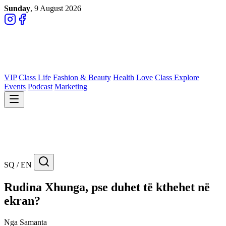
Sunday
, 9 August 2026
VIP
Class Life
Fashion & Beauty
Health
Love
Class Explore
Events
Podcast
Marketing
SQ / EN
Rudina Xhunga, pse duhet të kthehet në
ekran?
Nga Samanta