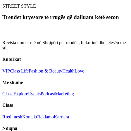
STREET STYLE
Trendet kryesore të rrugës që dalluam këtë sezon
Revista numër një në Shqipëri për modën, bukurinë dhe jetesën me
stil.
Rubrikat
VIP
Class Life
Fashion & Beauty
Health
Love
Më shumë
Class Explore
Events
Podcast
Marketing
Class
Rreth nesh
Kontakt
Reklamo
Karriera
Ndiqna