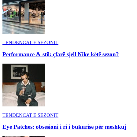
TENDENCAT E SEZONIT
Performance & stil: çfarë sjell Nike këtë sezon?
TENDENCAT E SEZONIT
Eye Patches: obsesioni i ri i bukurisë për meshkuj