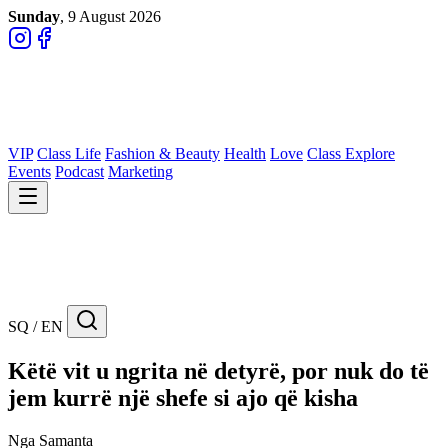
Sunday
, 9 August 2026
VIP
Class Life
Fashion & Beauty
Health
Love
Class Explore
Events
Podcast
Marketing
SQ / EN
Këtë vit u ngrita në detyrë, por nuk do të
jem kurrë një shefe si ajo që kisha
Nga Samanta