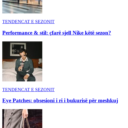
TENDENCAT E SEZONIT
Performance & stil: çfarë sjell Nike këtë sezon?
TENDENCAT E SEZONIT
Eye Patches: obsesioni i ri i bukurisë për meshkuj