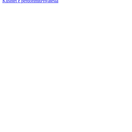
Kushtet e përdorimit
Privatësia