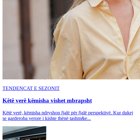
TENDENCAT E SEZONIT
Këtë verë këmisha vishet mbrapsht
Këtë verë, këmisha ndryshon fjalë për fjalë perspektivë. Kur dukej
se garderoba verore i kishte thënë tashm&e...