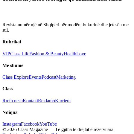
Revista numër një në Shqipëri për modën, bukurinë dhe jetesën me
stil.
Rubrikat
VIP
Class Life
Fashion & Beauty
Health
Love
Më shumë
Class Explore
Events
Podcast
Marketing
Class
Rreth nesh
Kontakt
Reklamo
Karriera
Ndiqna
Instagram
Facebook
YouTube
© 2026 Class Magazine — Të gjitha të drejtat e rezervuara