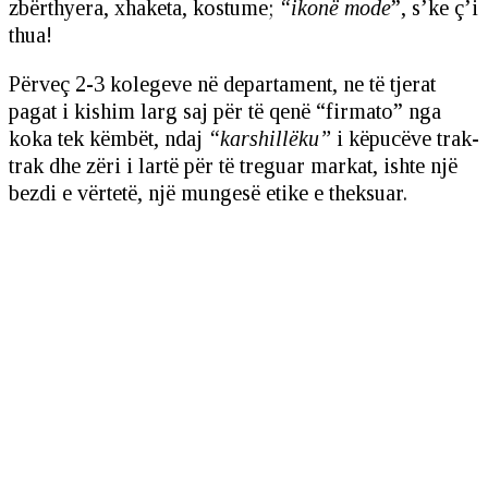
zbërthyera, xhaketa, kostume;
“ikonë mode
”, s’ke ç’i
thua!
Përveç 2-3 kolegeve në departament, ne të tjerat
pagat i kishim larg saj për të qenë “firmato” nga
koka tek këmbët, ndaj
“karshillëku”
i këpucëve trak-
trak dhe zëri i lartë për të treguar markat, ishte një
bezdi e vërtetë, një mungesë etike e theksuar.