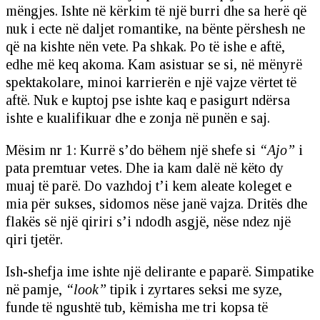
mëngjes. Ishte në kërkim të një burri dhe sa herë që
nuk i ecte në daljet romantike, na bënte përshesh ne
që na kishte nën vete. Pa shkak. Po të ishe e aftë,
edhe më keq akoma. Kam asistuar se si, në mënyrë
spektakolare, minoi karrierën e një vajze vërtet të
aftë. Nuk e kuptoj pse ishte kaq e pasigurt ndërsa
ishte e kualifikuar dhe e zonja në punën e saj.
Mësim nr 1: Kurrë s’do bëhem një shefe si
“Ajo”
i
pata premtuar vetes. Dhe ia kam dalë në këto dy
muaj të parë. Do vazhdoj t’i kem aleate koleget e
mia për sukses, sidomos nëse janë vajza. Dritës dhe
flakës së një qiriri s’i ndodh asgjë, nëse ndez një
qiri tjetër.
Ish-shefja ime ishte një delirante e paparë. Simpatike
në pamje,
“look”
tipik i zyrtares seksi me syze,
funde të ngushtë tub, këmisha me tri kopsa të