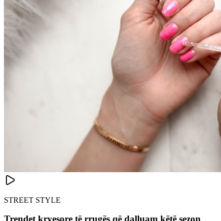
STREET STYLE
Trendet kryesore të rrugës që dalluam këtë sezon