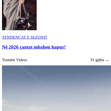
TENDENCAT E SEZONIT
Në 2026 çantat mbahen hapur!
Youtube Videos
Të gjitha →