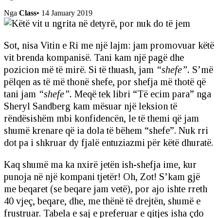
Nga
Class
•
14 January 2019
Sot, nisa Vitin e Ri me një lajm: jam promovuar këtë
vit brenda kompanisë. Tani kam një pagë dhe
pozicion më të mirë. Si të thuash, jam
“shefe”.
S’më
pëlqen as të më thonë shefe, por shefja më thotë që
tani jam
“shefe”.
Meqë tek libri “Të ecim para” nga
Sheryl Sandberg kam mësuar një leksion të
rëndësishëm mbi konfidencën, le të themi që jam
shumë krenare që ia dola të bëhem “shefe”. Nuk rri
dot pa i shkruar dy fjalë entuziazmi për këtë dhuratë.
Kaq shumë ma ka nxirë jetën ish-shefja ime, kur
punoja në një kompani tjetër! Oh, Zot! S’kam gjë
me beqaret (se beqare jam vetë), por ajo ishte rreth
40 vjeç, beqare, dhe, me thënë të drejtën, shumë e
frustruar. Tabela e saj e preferuar e qitjes isha çdo