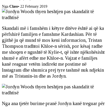
Nga
Class
•
22 February 2019
Skandali më i famshëm i këtyre ditëve është ai që ka
përfshirë familjen e famshme Kardashian. Për të
gjithë ju që mund të mos keni informacion, Tristan
Thompson tradhtoi Khloe-n sërish, por kësaj radhe
me shoqen e ngushtë të Kylie-t, që ishte njëkohësisht
shumë e afërt edhe me Khloe-n. Vajzat e familjes
kanë reaguar vetëm indirekt me postime në
Instagram dhe shumica prej tyre tashmë nuk ndjekin
më as Tristanin-in dhe as Jordyn.
Nga ana tjetër burime pranë Jordyn kanë treguar për