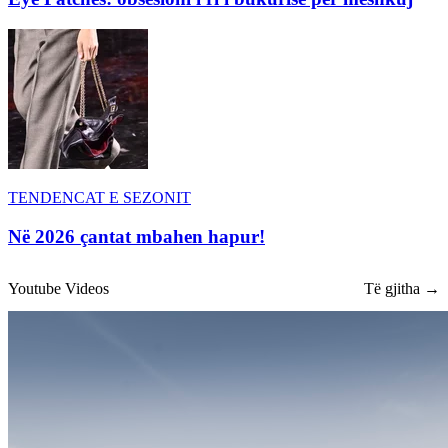
TENDENCAT E SEZONIT
Në 2026 çantat mbahen hapur!
Youtube Videos
Të gjitha →