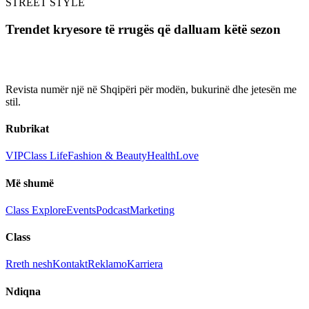
STREET STYLE
Trendet kryesore të rrugës që dalluam këtë sezon
Revista numër një në Shqipëri për modën, bukurinë dhe jetesën me
stil.
Rubrikat
VIP
Class Life
Fashion & Beauty
Health
Love
Më shumë
Class Explore
Events
Podcast
Marketing
Class
Rreth nesh
Kontakt
Reklamo
Karriera
Ndiqna