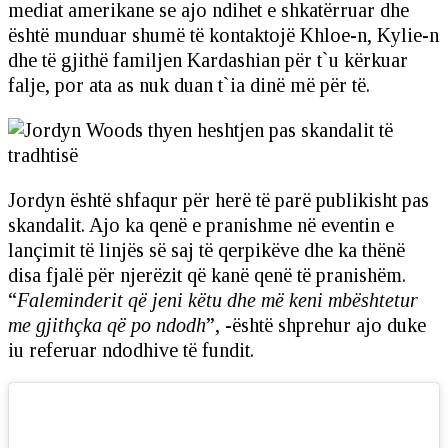
mediat amerikane se ajo ndihet e shkatërruar dhe
është munduar shumë të kontaktojë Khloe-n, Kylie-n
dhe të gjithë familjen Kardashian për t`u kërkuar
falje, por ata as nuk duan t`ia dinë më për të.
Jordyn është shfaqur për herë të parë publikisht pas
skandalit. Ajo ka qenë e pranishme në eventin e
lançimit të linjës së saj të qerpikëve dhe ka thënë
disa fjalë për njerëzit që kanë qenë të pranishëm.
“
Faleminderit që jeni këtu dhe më keni mbështetur
me gjithçka që po ndodh
”, -është shprehur ajo duke
iu referuar ndodhive të fundit.