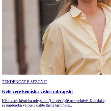
TENDENCAT E SEZONIT
Këtë verë këmisha vishet mbrapsht
Këtë verë, këmisha ndryshon fjalë për fjalë perspektivë. Kur dukej
se garderoba verore i kishte thënë tashm&e...