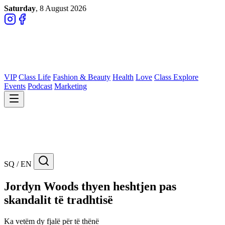
Saturday
, 8 August 2026
VIP
Class Life
Fashion & Beauty
Health
Love
Class Explore
Events
Podcast
Marketing
SQ / EN
Jordyn Woods thyen heshtjen pas
skandalit të tradhtisë
Ka vetëm dy fjalë për të thënë