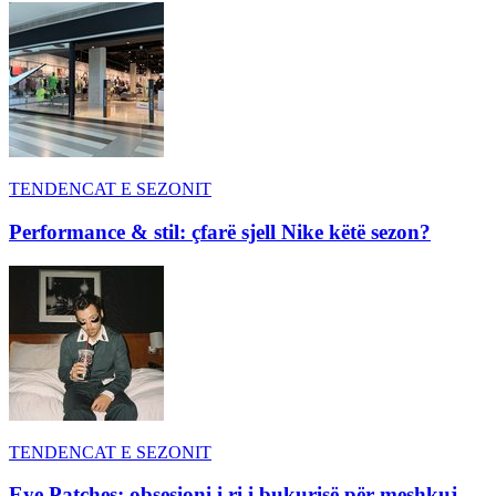
TENDENCAT E SEZONIT
Performance & stil: çfarë sjell Nike këtë sezon?
TENDENCAT E SEZONIT
Eye Patches: obsesioni i ri i bukurisë për meshkuj