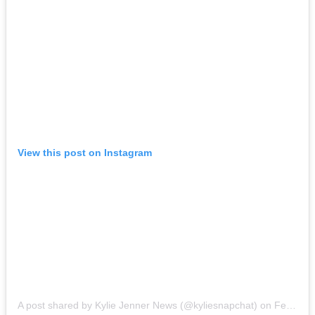
View this post on Instagram
A post shared by Kylie Jenner News (@kyliesnapchat)
on
Feb 21, 2019 at 10:21pm PST